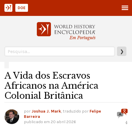
DOE
Em Português
❯
A Vida dos Escravos
Africanos na América
Colonial Britânica
por
Joshua J. Mark
, traduzido por
Felipe
Barreira
publicado em
20 abril 2026
4