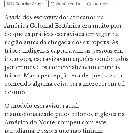
bookmark_add
bookmark_added
headphones
print
Guardar Artigo
Versão Áudio
Imprimir
A vida dos escravizados africanos na
América Colonial Britânica era muito pior
do que as práticas escravistas em vigor na
região antes da chegada dos europeus. As
tribos indígenas capturavam as pessoas em
incursões, escravizavam aqueles condenados
por crimes e os comercializavam entre as
tribos. Mas a percepção era de que haviam
cometido alguma coisa para merecerem tal
destino.
O modelo escravista racial,
institucionalizado pelos colonos ingleses na
América do Norte, rompeu com este
paradigma. Pessoas que não tinham