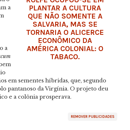
PLANTAR A CULTURA
am a
QUE NÃO SOMENTE A
em
SALVARIA, MAS SE
TORNARIA O ALICERCE
ECONÔMICO DA
AMÉRICA COLONIAL: O
o a
TABACO.
bacum
 bem
io
ãos em sementes híbridas, que, segundo
olo pantanoso da Virgínia. O projeto deu
rico e a colônia prosperava.
REMOVER PUBLICIDADES