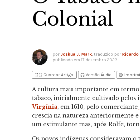
Colonial
por
Joshua J. Mark
, traduzido por
Ricardo
publicado em
17 dezembro 2023
bookmark_add
bookmark_added
headphones
print
Guardar Artigo
Versão Áudio
Imprimi
A cultura mais importante em termos
tabaco, inicialmente cultivado pelos 
Virgínia
, em 1610, pelo comerciante
crescia na natureza anteriormente e 
um estimulante mas, após Rolfe, torn
Os povos indígenas consideravam o t