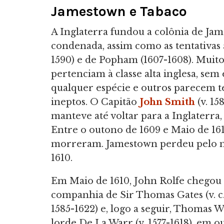
Jamestown e Tabaco
A Inglaterra fundou a colônia de Jam
condenada, assim como as tentativas 
1590) e de Popham (1607-1608). Muito
pertenciam à classe alta inglesa, se
qualquer espécie e outros parecem t
ineptos. O Capitão
John Smith
(v. 15
manteve até voltar para a Inglaterra
Entre o outono de 1609 e Maio de 16
morreram. Jamestown perdeu pelo m
1610.
Em Maio de 1610, John Rolfe chegou
companhia de Sir Thomas Gates (v. c
1585-1622) e, logo a seguir, Thomas W
lorde De La Warr (v. 1577-1618), em o