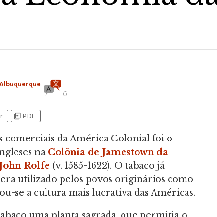
 Albuquerque
6
picture_as_pdf
r
PDF
 comerciais da América Colonial foi o
ingleses na
Colônia de Jamestown da
John Rolfe
(v. 1585-1622). O tabaco já
era utilizado pelos povos originários como
ou-se a cultura mais lucrativa das Américas.
abaco uma planta sagrada, que permitia o