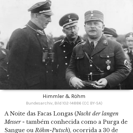
Himmler & Röhm
Bundesarchiv, Bild 102-14886 (CC BY-SA)
A Noite das Facas Longas (
Nacht der langen
Messer
- também conhecida como a Purga de
Sangue ou
Röhm-Putsch
), ocorrida a 30 de