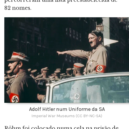
82 nomes.
Adolf Hitler num Uniforme da SA
Imperial War Museums (CC BY-NC-SA)
Röhm foi colocado numa cela na prisão de