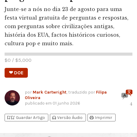
Junte-se a nós no dia 23 de agosto para uma
festa virtual gratuita de perguntas e respostas,
com perguntas sobre civilizações antigas,
história dos EUA, factos históricos curiosos,
cultura pop e muito mais.
$
0
/ $
5,000
❤ DOE
por
Mark Cartwright
, traduzido por
Filipa
Oliveira
publicado em
01 junho 2026
4
bookmark_add
bookmark_added
headphones
print
Guardar Artigo
Versão Áudio
Imprimir