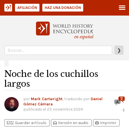
AFILIACIÓN
HAZ UNA DONACIÓN
en español
❯
Noche de los cuchillos
largos
por
Mark Cartwright
, traducido por
Daniel
Gómez Cámara
publicado el
23 noviembre 2024
4
bookmark_add
bookmark_added
headphones
print
Guardar artículo
Versión en audio
Imprimir