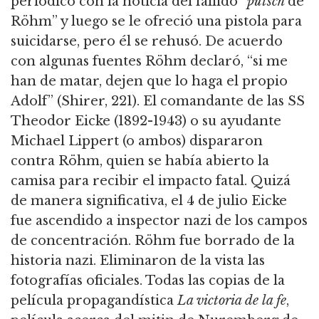
periódico con la noticia del fallido “
putsch
de
Röhm” y luego se le ofreció una pistola para
suicidarse, pero él se rehusó.
De acuerdo
con algunas fuentes Röhm declaró, “si me
han de matar, dejen que lo haga el propio
Adolf” (Shirer, 221).
El comandante de las SS
Theodor Eicke (1892-1943) o su ayudante
Michael Lippert (o ambos) dispararon
contra Röhm, quien se había abierto la
camisa para recibir el impacto fatal.
Quizá
de manera significativa, el 4 de julio Eicke
fue ascendido a inspector nazi de los campos
de concentración.
Röhm fue borrado de la
historia nazi. Eliminaron de la vista las
fotografías oficiales.
Todas las copias de la
película propagandística
La victoria de la fe
,