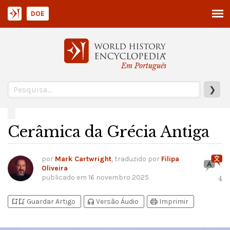
DOE
Em Português
❯
Cerâmica da Grécia Antiga
por
Mark Cartwright
, traduzido por
Filipa
Oliveira
publicado em
16 novembro 2025
4
bookmark_add
bookmark_added
headphones
print
Guardar Artigo
Versão Áudio
Imprimir