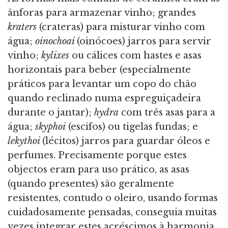
ânforas para armazenar vinho; grandes
kraters
(crateras) para misturar vinho com
água;
oinochoai
(oinócoes) jarros para servir
vinho;
kylixes
ou
cálices com hastes e asas
horizontais para beber (especialmente
práticos para levantar um copo do chão
quando reclinado numa espreguiçadeira
durante o jantar);
hydra
com três asas para a
água;
skyphoi
(escifos) ou tigelas fundas; e
lekythoi
(lécitos) jarros para guardar óleos e
perfumes. Precisamente porque estes
objectos eram para uso prático, as asas
(quando presentes) são geralmente
resistentes, contudo o oleiro, usando formas
cuidadosamente pensadas, conseguia muitas
vezes integrar estes acréscimos à harmonia