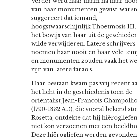
Verder werd haar naam na haar doo
van haar monumenten gewist, wat st
suggereert dat iemand,
hoogstwaarschijnlijk Thoetmosis III, 
het bewijs van haar uit de geschieden
wilde verwijderen. Latere schrijvers
noemen haar nooit en haar vele tem
en monumenten zouden vaak het w
zijn van latere farao's.
Haar bestaan kwam pas vrij recent a
het licht in de geschiedenis toen de
oriëntalist Jean-Francois Champolli
(1790-1832 AD), die vooral bekend st
Rosetta, ontdekte dat hij hiëroglief
niet kon verzoenen met een beeldho
Deze hiërogliefen werden gevonden