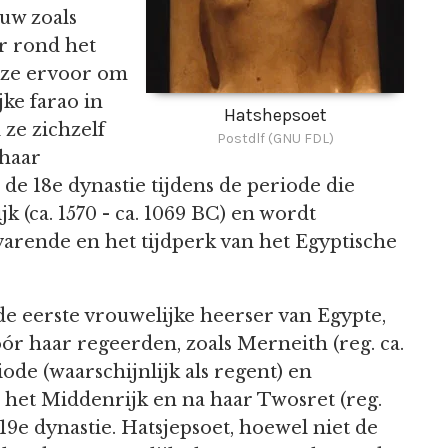
ouw zoals
r rond het
 ze ervoor om
ke farao in
Hatshepsoet
ze zichzelf
Postdlf (GNU FDL)
 haar
n de 18e dynastie tijdens de periode die
k (ca. 1570 - ca. 1069 BC) en wordt
arende en het tijdperk van het Egyptische
e eerste vrouwelijke heerser van Egypte,
ór haar regeerden, zoals Merneith (reg. ca.
ode (waarschijnlijk als regent) en
n het Middenrijk en na haar Twosret (reg.
19e dynastie. Hatsjepsoet, hoewel niet de