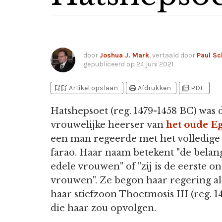
door
Joshua J. Mark
, vertaald door
Paul S
gepubliceerd op
24 juni 2021
bookmark_add
bookmark_added
print
picture_as_pdf
Artikel opslaan
Afdrukken
PDF
Hatshepsoet (reg. 1479-1458 BC) was 
vrouwelijke heerser van
het oude E
een man regeerde met het volledige
farao. Haar naam betekent "de belang
edele vrouwen" of "zij is de eerste o
vrouwen". Ze begon haar regering al
haar stiefzoon Thoetmosis III (reg. 1
die haar zou opvolgen.