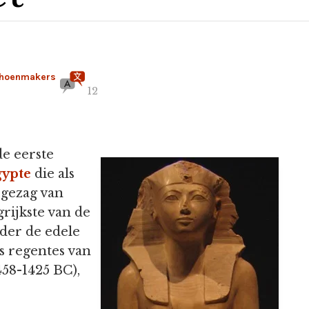
choenmakers
12
de eerste
gypte
die als
 gezag van
rijkste van de
nder de edele
s regentes van
458-1425 BC),