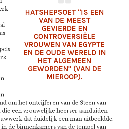
d
erk
HATSHEPSOET "IS EEN
VAN DE MEEST
al
GEVIERDE EN
is
CONTROVERSIËLE
VROUWEN VAN EGYPTE
pels
EN DE OUDE WERELD IN
erk
HET ALGEMEEN
GEWORDEN" (VAN DE
MIEROOP).
an
on
ond om het ontcijferen van de Steen van
en die een vrouwelijke heerser aanduiden
uwwerk dat duidelijk een man uitbeeldde.
 in de binnenkamers van de tempel van