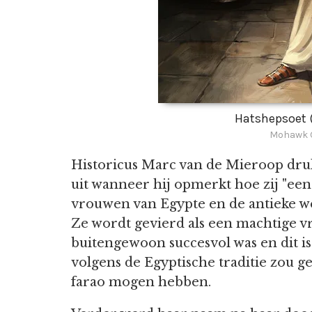
Hatshepsoet (
Mohawk G
Historicus Marc van de Mieroop druk
uit wanneer hij opmerkt hoe zij "ee
vrouwen van Egypte en de antieke we
Ze wordt gevierd als een machtige v
buitengewoon succesvol was en dit i
volgens de Egyptische traditie zou 
farao mogen hebben.