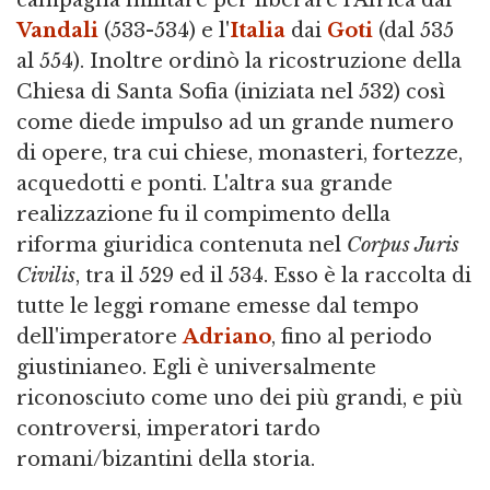
campagna militare per liberare l'Africa dai
Vandali
(533-534) e l'
Italia
dai
Goti
(dal 535
al 554). Inoltre ordinò la ricostruzione della
Chiesa di Santa Sofia (iniziata nel 532) così
come diede impulso ad un grande numero
di opere, tra cui chiese, monasteri, fortezze,
acquedotti e ponti. L'altra sua grande
realizzazione fu il compimento della
riforma giuridica contenuta nel
Corpus Juris
Civilis
, tra il 529 ed il 534. Esso è la raccolta di
tutte le leggi romane emesse dal tempo
dell'imperatore
Adriano
, fino al periodo
giustinianeo. Egli è universalmente
riconosciuto come uno dei più grandi, e più
controversi, imperatori tardo
romani/bizantini della storia.