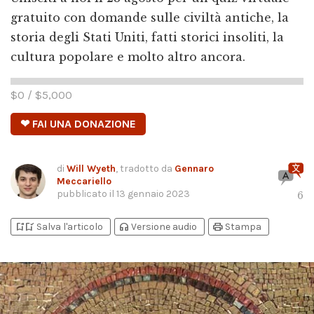
gratuito con domande sulle civiltà antiche, la
storia degli Stati Uniti, fatti storici insoliti, la
cultura popolare e molto altro ancora.
$
0
/ $
5,000
❤ FAI UNA DONAZIONE
di
Will Wyeth
, tradotto da
Gennaro
Meccariello
pubblicato il
13 gennaio 2023
6
bookmark_add
bookmark_added
headphones
print
Salva l'articolo
Versione audio
Stampa