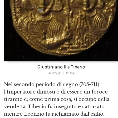
Giustiniano II e Tiberio
Sailko (CC BY-SA)
Nel secondo periodo di regno (705-711)
l'Imperatore dimostrò di essere un feroce
tiranno e, come prima cosa, si occupò della
vendetta. Tiberio fu inseguito e catturato,
mentre Leonzio fu richiamato dall'esilio.