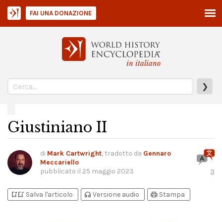
FAI UNA DONAZIONE
in italiano
❯
Giustiniano II
di
Mark Cartwright
, tradotto da
Gennaro
Meccariello
pubblicato il
25 maggio 2023
3
bookmark_add
bookmark_added
headphones
print
Salva l'articolo
Versione audio
Stampa