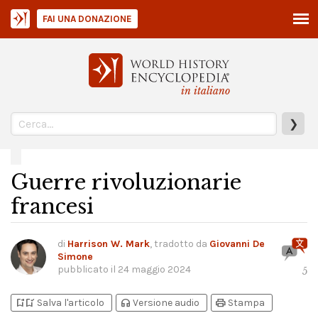
FAI UNA DONAZIONE
in italiano
❯
Guerre rivoluzionarie
francesi
di
Harrison W. Mark
, tradotto da
Giovanni De
Simone
pubblicato il
24 maggio 2024
5
bookmark_add
bookmark_added
headphones
print
Salva l'articolo
Versione audio
Stampa