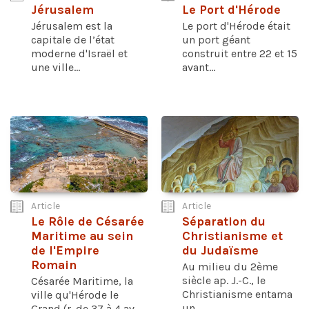
Jérusalem
Le Port d'Hérode
Jérusalem est la
Le port d'Hérode était
capitale de l’état
un port géant
moderne d'Israël et
construit entre 22 et 15
une ville...
avant...
Article
Article
Le Rôle de Césarée
Séparation du
Maritime au sein
Christianisme et
de l'Empire
du Judaïsme
Romain
Au milieu du 2ème
siècle ap. J.-C., le
Césarée Maritime, la
Christianisme entama
ville qu'Hérode le
un...
Grand (r. de 37 à 4 av...