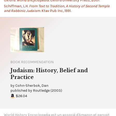
Oxford.
World Encyclopedia.
Oxford University Press, 2001.
Schiffman, L.H.
From Text to Tradition, A History of Second Temple
and Rabbinic Judaism.
Ktav Pub Inc, 1991.
BOOK RECOMMENDATION
Judaism: History, Belief and
Practice
by
Cohn-Sherbok, Dan
published by
Routledge
(
2003
)
$26.04
World History Encyclopedia est un associé d'Amazon et perçoit