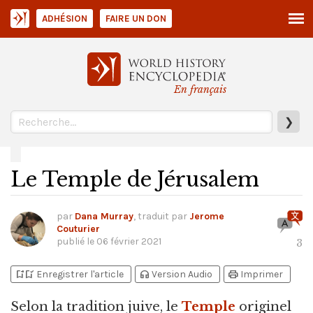
ADHÉSION
FAIRE UN DON
En français
❯
Le Temple de Jérusalem
par
Dana Murray
, traduit par
Jerome
Couturier
publié le
06 février 2021
3
bookmark_add
bookmark_added
headphones
print
Enregistrer l'article
Version Audio
Imprimer
Selon la tradition juive,
le
Temple
originel