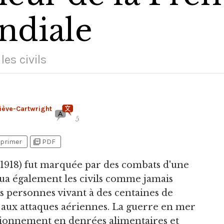
ndiale
les civils
iève-Cartwright
5
picture_as_pdf
primer
PDF
-1918) fut marquée par des combats d'une
ua également les civils comme jamais
s personnes vivant à des centaines de
 aux attaques aériennes. La guerre en mer
sionnement en denrées alimentaires et