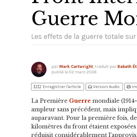
Guerre Mo
Les effets de la guerre totale sur 
par
Mark Cartwright
, traduit par
Babeth Ét
publié le
02 mars 2026
bookmark_add
bookmark_added
headphones
print
Enregistrer l'article
Version Audio
Im
La Première
Guerre
mondiale
(1914
ampleur sans précédent, mais impliq
auparavant. Pour la première fois, de
kilomètres du front étaient exposées
réduisit considérablement l'approvi