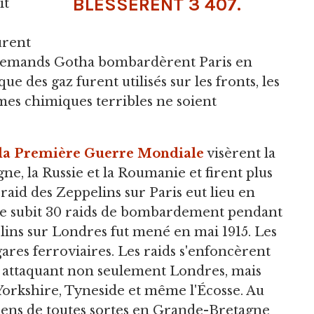
BLESSÈRENT 3 407.
it
urent
llemands Gotha bombardèrent Paris en
e des gaz furent utilisés sur les fronts, les
mes chimiques terribles ne soient
e la Première Guerre Mondiale
visèrent la
ne, la Russie et la Roumanie et firent plus
raid des Zeppelins sur Paris eut lieu en
çaise subit 30 raids de bombardement pendant
lins sur Londres fut mené en mai 1915. Les
gares ferroviaires. Les raids s'enfoncèrent
attaquant non seulement Londres, mais
e Yorkshire, Tyneside et même l'Écosse. Au
ériens de toutes sortes en Grande-Bretagne