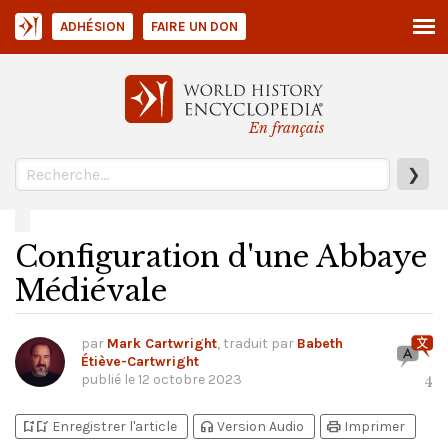
ADHÉSION
FAIRE UN DON
En français
❯
Configuration d'une Abbaye
Médiévale
par
Mark Cartwright
, traduit par
Babeth
Étiève-Cartwright
publié le
12 octobre 2023
4
bookmark_add
bookmark_added
headphones
print
Enregistrer l'article
Version Audio
Imprimer