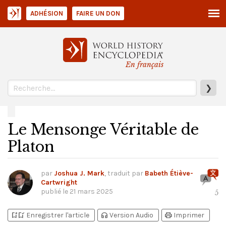
ADHÉSION
FAIRE UN DON
En français
❯
Le Mensonge Véritable de
Platon
par
Joshua J. Mark
, traduit par
Babeth Étiève-
Cartwright
publié le
21 mars 2025
5
bookmark_add
bookmark_added
headphones
print
Enregistrer l'article
Version Audio
Imprimer