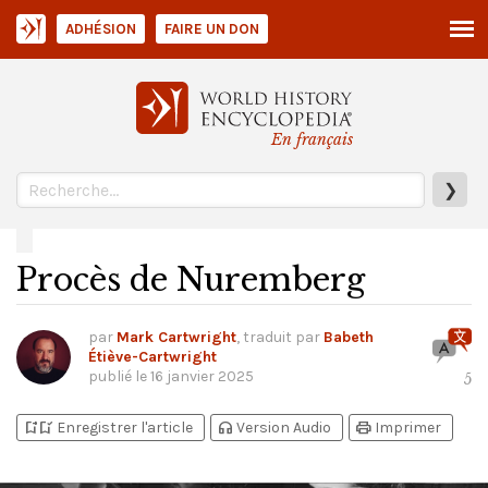
ADHÉSION
FAIRE UN DON
En français
❯
Procès de Nuremberg
par
Mark Cartwright
, traduit par
Babeth
Étiève-Cartwright
publié le
16 janvier 2025
5
bookmark_add
bookmark_added
headphones
print
Enregistrer l'article
Version Audio
Imprimer