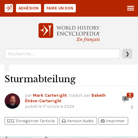
ADHÉSION
FAIRE UN DON
En français
❯
Sturmabteilung
par
Mark Cartwright
, traduit par
Babeth
Étiève-Cartwright
publié le
17 octobre 2024
3
bookmark_add
bookmark_added
headphones
print
Enregistrer l'article
Version Audio
Imprimer