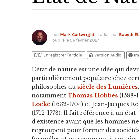
par
Mark Cartwright
, traduit par
Babeth Ét
publié le
06 février 2024
bookmark_add
bookmark_added
headphones
print
Enregistrer l'article
Version Audio
Im
L'état de nature est une idée qui devi
particulièrement populaire chez cer
philosophes du
siècle des Lumières
,
notamment
Thomas Hobbes
(1588-1
Locke
(1632-1704) et Jean-Jacques R
(1712-1778). Il fait référence à un état
d'existence avant que les hommes ne
regroupent pour former des société