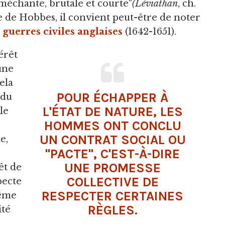
 méchante, brutale et courte"
(Léviathan
, ch.
e de Hobbes, il convient peut-être de noter
s
guerres civiles anglaises
(1642-1651).
érêt
une
pela
POUR ÉCHAPPER À
 du
L'ÉTAT DE NATURE, LES
 le
HOMMES ONT CONCLU
UN CONTRAT SOCIAL OU
e,
"PACTE", C'EST-À-DIRE
UNE PROMESSE
êt de
COLLECTIVE DE
pecte
RESPECTER CERTAINES
même
RÈGLES.
ité