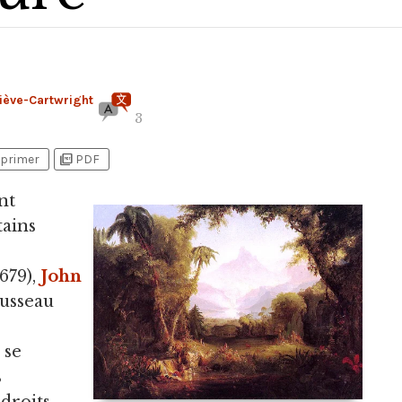
iève-Cartwright
3
picture_as_pdf
primer
PDF
nt
tains
679),
John
ousseau
 se
s