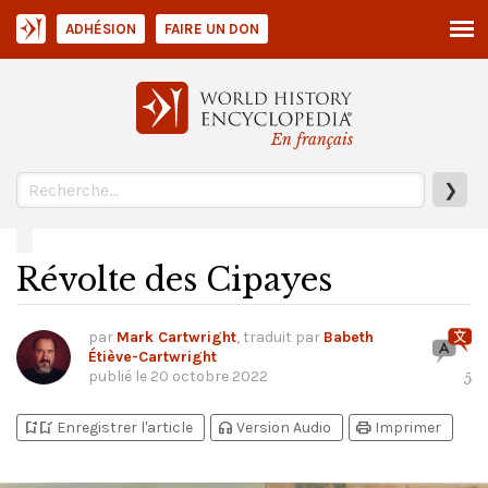
ADHÉSION
FAIRE UN DON
En français
❯
Révolte des Cipayes
par
Mark Cartwright
, traduit par
Babeth
Étiève-Cartwright
publié le
20 octobre 2022
5
bookmark_add
bookmark_added
headphones
print
Enregistrer l'article
Version Audio
Imprimer