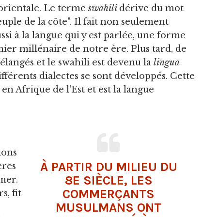
 orientale. Le terme
swahili
dérive du mot
euple de la côte". Il fait non seulement
ssi à la langue qui y est parlée, une forme
er millénaire de notre ère. Plus tard, de
angés et le swahili est devenu la
lingua
ifférents dialectes se sont développés. Cette
n Afrique de l'Est et est la langue
.
ions
À PARTIR DU MILIEU DU
ères
8E SIÈCLE, LES
mer.
COMMERÇANTS
, fit
MUSULMANS ONT