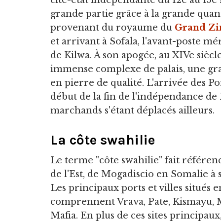
cité-état indépendante du 12e au 15e 
grande partie grâce à la grande quant
provenant du royaume du
Grand Z
et arrivant à Sofala, l'avant-poste mé
de Kilwa. À son apogée, au XIVe siècl
immense complexe de palais, une g
en pierre de qualité. L'arrivée des P
début de la fin de l'indépendance de
marchands s'étant déplacés ailleurs.
La côte swahilie
Le terme "côte swahilie" fait référenc
de l'Est, de Mogadiscio en Somalie à 
Les principaux ports et villes situés e
comprennent Vrava, Pate, Kismayu, 
Mafia. En plus de ces sites principaux,