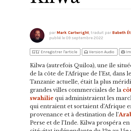
par
Mark Cartwright
, traduit par
Babeth Ét
publié le
09 septembre 2022
bookmark_add
bookmark_added
headphones
print
Enregistrer l'article
Version Audio
Im
Kilwa
(autrefois Quiloa), une île situ
de la côte de l'Afrique de l'Est, dans l
Tanzanie actuelle, était la plus mérid
grandes villes commerciales de la
cô
swahilie
qui administraient les marc
qui entraient et sortaient d'Afrique 
provenance et à destination de l'
Ara
Perse et de l'Inde. Kilwa prospéra en