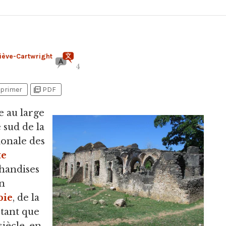
iève-Cartwright
4
picture_as_pdf
primer
PDF
ée au large
e sud de la
ionale des
te
handises
en
bie
, de la
 tant que