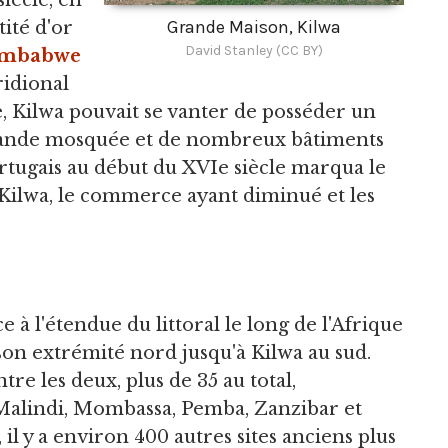
siècle, en
Grande Maison, Kilwa
ité d'or
David Stanley (CC BY)
imbabwe
ridional
e, Kilwa pouvait se vanter de posséder un
rande mosquée et de nombreux bâtiments
ortugais au début du XVIe siècle marqua le
 Kilwa, le commerce ayant diminué et les
e à l'étendue du littoral le long de l'Afrique
son extrémité nord jusqu'à Kilwa au sud.
ntre les deux, plus de 35 au total,
Malindi, Mombassa, Pemba, Zanzibar et
 il y a environ 400 autres sites anciens plus