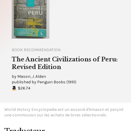
BOOK RECOMMENDATION
The Ancient Civilizations of Peru:
Revised Edition
by
Mason, J. Alden
published by
Penguin Books
(
1991
)
$26.74
World History Encyclopedia est un associé d'Amazon et perçoit
une commission sur les achats de livres sélectionnés.