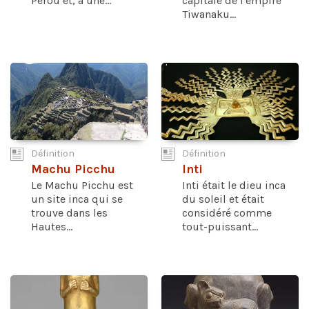
Pérou et, à une...
capitale de l'empire
Tiwanaku...
Définition
Définition
Machu Picchu
Inti
Le Machu Picchu est
Inti était le dieu inca
un site inca qui se
du soleil et était
trouve dans les
considéré comme
Hautes...
tout-puissant...