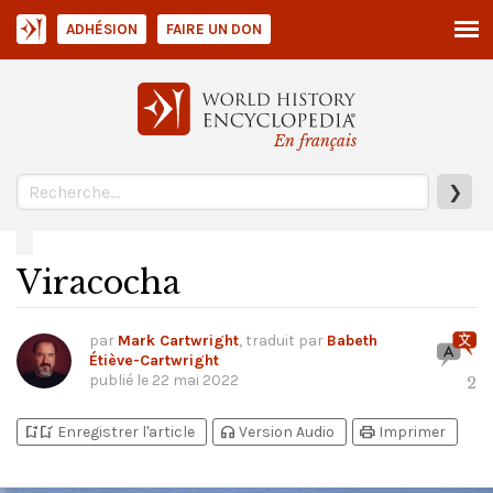
ADHÉSION
FAIRE UN DON
En français
❯
Viracocha
par
Mark Cartwright
, traduit par
Babeth
Étiève-Cartwright
publié le
22 mai 2022
2
bookmark_add
bookmark_added
headphones
print
Enregistrer l'article
Version Audio
Imprimer