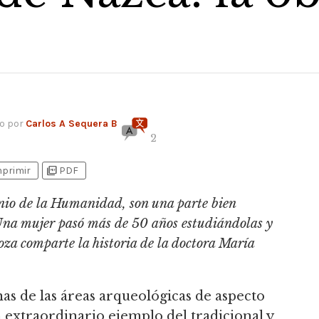
do por
Carlos A Sequera B
2
picture_as_pdf
mprimir
PDF
nio de la Humanidad, son una parte bien
 Una mujer pasó más de 50 años estudiándolas y
a comparte la historia de la doctora María
nas de las áreas arqueológicas de aspecto
extraordinario ejemplo del tradicional y