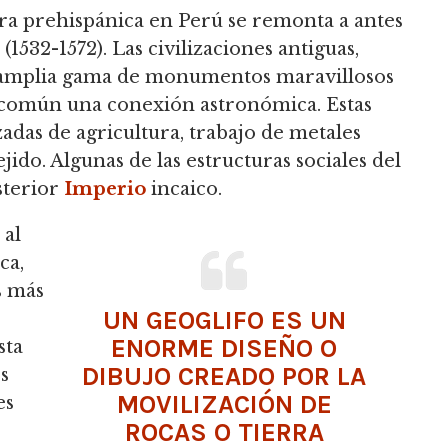
ura prehispánica en Perú se remonta a antes
(1532-1572). Las civilizaciones antiguas,
 amplia gama de monumentos maravillosos
 común una conexión astronómica. Estas
adas de agricultura, trabajo de metales
ejido. Algunas de las estructuras sociales del
sterior
Imperio
incaico.
 al
ca,
s más
UN GEOGLIFO ES UN
ENORME DISEÑO O
sta
DIBUJO CREADO POR LA
s
MOVILIZACIÓN DE
es
ROCAS O TIERRA