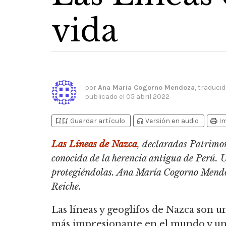
vida
por
Ana Maria Cogorno Mendoza
, traduci
publicado el
05 abril 2022
bookmark_add
bookmark_added
headphones
print
Guardar artículo
Versión en audio
I
Las Líneas de Nazca
, declaradas Patrimo
conocida de la herencia antigua de Perú.
protegiéndolas. Ana María Cogorno Mendoz
Reiche.
Las líneas y geoglifos de Nazca son u
más impresionante en el mundo y un 