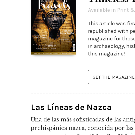
Available in Print &
This article was fi
republished with pe
magazine for those 
in archaeology, his
this magazine!
GET THE MAGAZINE
Las Líneas de Nazca
Una de las más sofisticadas de las ant
prehispánica nazca, conocida por las 