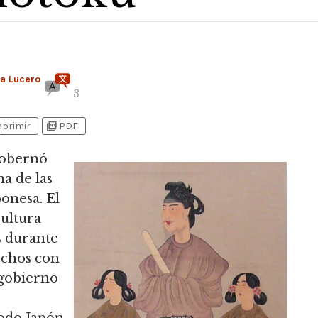
na Lucero
3
picture_as_pdf
mprimir
PDF
 gobernó
na de las
ponesa.
El
cultura
s durante
echos con
 gobierno