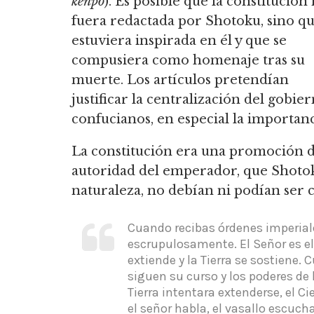
kenpo
).
Es posible que la constitución
fuera redactada por Shotoku, sino q
estuviera inspirada en él y que se
compusiera como homenaje tras su
muerte.
Los artículos pretendían
justificar la centralización del gobie
confucianos, en especial la importanc
La constitución era una promoción de
autoridad del emperador, que Shotoku 
naturaleza, no debían ni podían ser 
Cuando recibas órdenes imperiale
escrupulosamente.
El Señor es el 
extiende y la Tierra se sostiene.
Cu
siguen su curso y los poderes de 
Tierra intentara extenderse, el Cie
el señor habla, el vasallo escucha