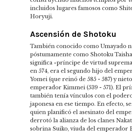
construyendo muchos templos por t
incluidos lugares famosos como Shit
Horyuji.
Ascensión de Shotoku
También conocido como Umayado no
póstumamente como Shotoku Taisha
significa «príncipe de virtud suprema
en 574,
era el segundo hijo del empe
Yomei (que reinó de 585 - 587) y nieto
emperador Kimmei (539 -
571).
El prí
también tenía vínculos con el poderos
japonesa en ese tiempo.
En efecto, se
quien planificó el asesinato del emp
derrotó la alianza de los clanes Na
sobrina Suiko, viuda del emperador B