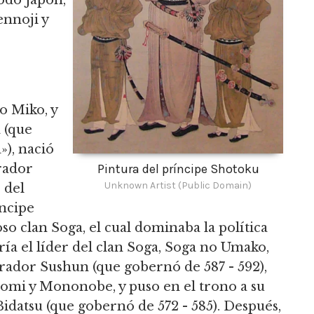
odo Japón,
ennoji y
 Miko, y
 (que
»), nació
rador
Pintura del príncipe Shotoku
Unknown Artist (Public Domain)
 del
ncipe
o clan Soga, el cual dominaba la política
ría el líder del clan Soga, Soga no Umako,
erador Sushun (que gobernó de 587 - 592),
katomi y Mononobe,
y puso en el trono a su
idatsu (que gobernó de 572 - 585).
Después,