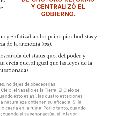
 no
Y CENTRALIZÓ EL
ue
GOBIERNO.
rno y enfatizaban los principios budistas y
ia de la armonía (
wa
).
scarada del status quo, del poder y
creía que, al igual que las leyes de la
cuestionadas:
s, no dejes de obedecerlas
Cielo, el vasallo es la Tierra.
El Cielo se
ando esto es así, las cuatro estaciones
la naturaleza obtienen su eficacia.
Si la
lo caería en la ruina.
Por lo tanto, cuando
; cuando el superior actúa, el inferior