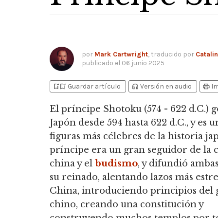
por
Mark Cartwright
, traducido por
Catali
publicado el
06 junio 2025
bookmark_add
bookmark_added
headphones
print
Guardar artículo
Versión en audio
I
El príncipe Shotoku (574 - 622 d.C.)
Japón desde 594 hasta 622 d.C., y es u
figuras más célebres de la historia ja
príncipe era un gran seguidor de la 
china y el
budismo
, y difundió amba
su reinado, alentando lazos más estr
China, introduciendo principios del
chino,
creando una constitución y