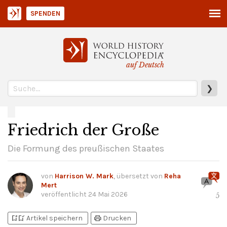
SPENDEN
auf Deutsch
❯
Friedrich der Große
Die Formung des preußischen Staates
von
Harrison W. Mark
, übersetzt von
Reha
Mert
veröffentlicht
24 Mai 2026
5
bookmark_add
bookmark_added
print
Artikel speichern
Drucken