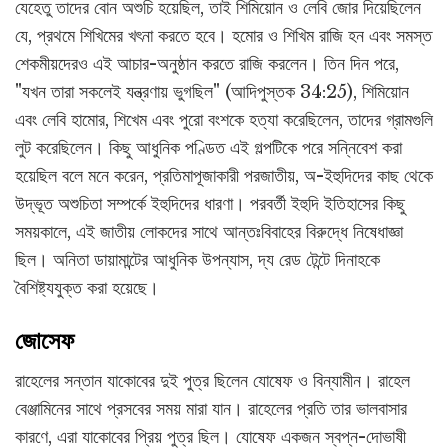
যেহেতু তাদের বোন অশুচি হয়েছিল, তাই শিমিয়োন ও লেবি জোর দিয়েছিলেন
যে, প্রথমে শিখিমের খৎনা করতে হবে। হমোর ও শিখিম রাজি হন এবং সমস্ত
শেকমীয়দেরও এই আচার-অনুষ্ঠান করতে রাজি করলেন। তিন দিন পরে,
"যখন তারা সকলেই যন্ত্রণায় ভুগছিল" (আদিপুস্তক 34:25), শিমিয়োন
এবং লেবি হামোর, শিখেম এবং পুরো বংশকে হত্যা করেছিলেন, তাদের গ্রামগুলি
লুট করেছিলেন। কিছু আধুনিক পণ্ডিত এই গল্পটিকে পরে সন্নিবেশ করা
হয়েছিল বলে মনে করেন, প্রতিমাপূজাকারী পরজাতীয়, অ-ইহুদিদের কাছ থেকে
উদ্ভূত অশুচিতা সম্পর্কে ইহুদিদের ধারণা। পরবর্তী ইহুদি ইতিহাসের কিছু
সময়কালে, এই জাতীয় লোকদের সাথে আন্তঃবিবাহের বিরুদ্ধে নিষেধাজ্ঞা
ছিল। অনিতা ডায়ামান্টের আধুনিক উপন্যাস, দ্য রেড টেন্টে দিনাহকে
বৈশিষ্ট্যযুক্ত করা হয়েছে।
জোসেফ
রাহেলের সন্তান যাকোবের দুই পুত্র ছিলেন যোষেফ ও বিন্যামীন। রাহেল
বেঞ্জামিনের সাথে প্রসবের সময় মারা যান। রাহেলের প্রতি তার ভালবাসার
কারণে, এরা যাকোবের প্রিয় পুত্র ছিল। যোষেফ একজন স্বপ্ন-দোভাষী