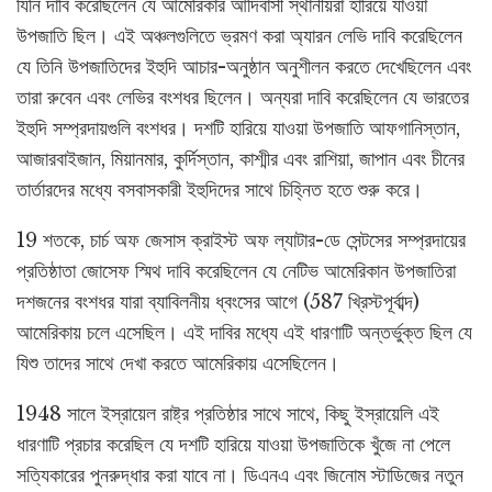
যিনি দাবি করেছিলেন যে আমেরিকার আদিবাসী স্থানীয়রা হারিয়ে যাওয়া
উপজাতি ছিল। এই অঞ্চলগুলিতে ভ্রমণ করা অ্যারন লেভি দাবি করেছিলেন
যে তিনি উপজাতিদের ইহুদি আচার-অনুষ্ঠান অনুশীলন করতে দেখেছিলেন এবং
তারা রুবেন এবং লেভির বংশধর ছিলেন। অন্যরা দাবি করেছিলেন যে ভারতের
ইহুদি সম্প্রদায়গুলি বংশধর। দশটি হারিয়ে যাওয়া উপজাতি আফগানিস্তান,
আজারবাইজান, মিয়ানমার, কুর্দিস্তান, কাশ্মীর এবং রাশিয়া, জাপান এবং চীনের
তার্তারদের মধ্যে বসবাসকারী ইহুদিদের সাথে চিহ্নিত হতে শুরু করে।
19 শতকে, চার্চ অফ জেসাস ক্রাইস্ট অফ ল্যাটার-ডে সেন্টসের সম্প্রদায়ের
প্রতিষ্ঠাতা জোসেফ স্মিথ দাবি করেছিলেন যে নেটিভ আমেরিকান উপজাতিরা
দশজনের বংশধর যারা ব্যাবিলনীয় ধ্বংসের আগে (587 খ্রিস্টপূর্বাব্দ)
আমেরিকায় চলে এসেছিল। এই দাবির মধ্যে এই ধারণাটি অন্তর্ভুক্ত ছিল যে
যিশু তাদের সাথে দেখা করতে আমেরিকায় এসেছিলেন।
1948 সালে ইস্রায়েল রাষ্ট্র প্রতিষ্ঠার সাথে সাথে, কিছু ইস্রায়েলি এই
ধারণাটি প্রচার করেছিল যে দশটি হারিয়ে যাওয়া উপজাতিকে খুঁজে না পেলে
সত্যিকারের পুনরুদ্ধার করা যাবে না। ডিএনএ এবং জিনোম স্টাডিজের নতুন