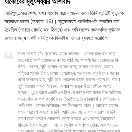
যাকোবের মৃত্যুশয্যার আশীর্বাদ
আদিপুস্তকের শেষে, যখন যাকোব মারা যাচ্ছেন, তখন তিনি প্রতিটি পুত্রকে
সম্বোধন করেন (অধ্যায় 49)। মৃত্যুশয্যার আশীর্বাদগুলি সম্মানিত করা
হয়েছিল (পাথরে খোদাই করা হিসাবে) এবং ভবিষ্যতের ঘটনাগুলির পূর্বাভাস
দেওয়ার জন্য একটি সাহিত্যিক ডিভাইস হিসাবে ব্যবহৃত হয়েছিল:
তখন যাকোব তাঁর পুত্রদের ডেকে বললেন: "তোমরা চারপাশে জড়ো
হও, যাতে আমি তোমাদের বলতে পারি যে, আগামী দিনে তোমাদের কি
ঘটবে: "রূবেন, তুমি আমার প্রজেশজাত, আমার পরাক্রম, আমার
শক্তির প্রথম চিহ্ন, সম্মানে শ্রেষ্ঠত্ব, পরাক্রমে শ্রেষ্ঠত্ব। জলের
মতো অশান্ত হয়ে, তুমি আর শ্রেষ্ঠত্ব অর্জন করতে পারবে না, কারণ
তুমি তোমার বাবার বিছানায়, আমার পালঙ্কে উঠে এটিকে অশুচি
করেছ। [এর আগে একটি গল্প ছিল যে রুবেন তার বাবার উপপত্নীদের
সাথে যৌন সম্পর্ক করেছিলেন (দ্বিতীয়ত, বৈধ বিবাহ)]। শিমিয়োন ও
লেবি ভাই—তাদের তলোয়ারগুলো হিংস্রতার অস্ত্র। আমাকে তাদের
সভায় প্রবেশ করতে না দিই, আমি যেন তাদের সভায় যোগ না দিই,
কারণ তারা ক্রোধে লোকদের হত্যা করেছে এবং তাদের ইচ্ছামতো
ষাঁড়কে হত্যা করেছে। তাদের ক্রোধ অভিশপ্ত হোক, এত প্রচণ্ড
এবং তাদের ক্রোধ, এত নিষ্ঠুর! আমি যাকোবের মধ্যে তাদের ছত্রভঙ্গ