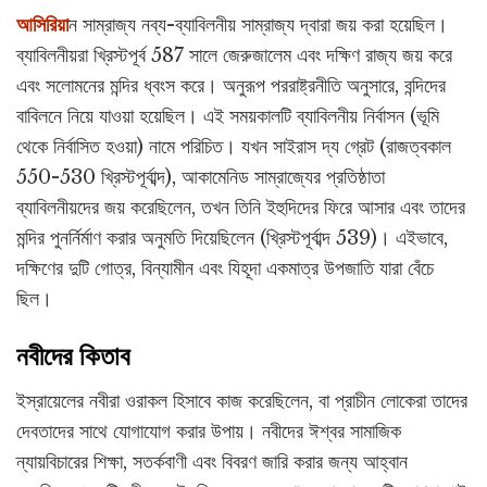
আসিরিয়া
ন সাম্রাজ্য নব্য-ব্যাবিলনীয় সাম্রাজ্য দ্বারা জয় করা হয়েছিল।
ব্যাবিলনীয়রা খ্রিস্টপূর্ব 587 সালে জেরুজালেম এবং দক্ষিণ রাজ্য জয় করে
এবং সলোমনের মন্দির ধ্বংস করে। অনুরূপ পররাষ্ট্রনীতি অনুসারে, বন্দিদের
বাবিলনে নিয়ে যাওয়া হয়েছিল। এই সময়কালটি ব্যাবিলনীয় নির্বাসন (ভূমি
থেকে নির্বাসিত হওয়া) নামে পরিচিত। যখন সাইরাস দ্য গ্রেট (রাজত্বকাল
550-530 খ্রিস্টপূর্বাব্দ), আকামেনিড সাম্রাজ্যের প্রতিষ্ঠাতা
ব্যাবিলনীয়দের জয় করেছিলেন, তখন তিনি ইহুদিদের ফিরে আসার এবং তাদের
মন্দির পুনর্নির্মাণ করার অনুমতি দিয়েছিলেন (খ্রিস্টপূর্বাব্দ 539)। এইভাবে,
দক্ষিণের দুটি গোত্র, বিন্যামীন এবং যিহূদা একমাত্র উপজাতি যারা বেঁচে
ছিল।
নবীদের কিতাব
ইস্রায়েলের নবীরা ওরাকল হিসাবে কাজ করেছিলেন, বা প্রাচীন লোকেরা তাদের
দেবতাদের সাথে যোগাযোগ করার উপায়। নবীদের ঈশ্বর সামাজিক
ন্যায়বিচারের শিক্ষা, সতর্কবাণী এবং বিবরণ জারি করার জন্য আহ্বান