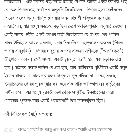
করেছিলেন। এটি নবীদের বইগুলিতে রয়েছে যেখানে আমরা একটি ব্যাখ্যা পাই
যে কেন ঈশ্বর এই দুর্যোগের অনুমতি দিয়েছিলেন। ঈশ্বর ইস্রায়েলীয়দের
তাদের পাপের জন্য শাস্তি দেওয়ার জন্য বিদেশী শক্তিকে ব্যবহার
করেছিলেন, যার মধ্যে সবচেয়ে বড় ছিল দেশে প্রতিমাপূজার অনুমতি দেওয়া।
একই সময়ে, নবীরা একটি আশার বার্তা দিয়েছিলেন যে ঈশ্বর শেষ পর্যন্ত
মানব ইতিহাসে আরও একবার, "শেষ দিনগুলিতে" হস্তক্ষেপ করবেন (গ্রিক
ভাষায় এস্কাটন)। ঈশ্বর দায়ূদের বংশধর একজন মশীহকে ("অভিষিক্ত")
উত্থিত করবেন। সেই সময়ে, একটি চূড়ান্ত লড়াই হবে এবং চূড়ান্ত রায়
হবে। দুষ্টদের নরকে শাস্তি দেওয়া হবে, আর ধার্মিকদের পৃথিবীতে একটি নতুন
ইডেন থাকবে, যা মানবতার জন্য ঈশ্বরের মূল পরিকল্পনা। সেই সময়ে,
ইস্রায়েলের গৌরব পুনরুদ্ধার করা হবে এবং বাকি জাতিগুলি এর কর্তৃত্বের
অধীন হবে। এর মধ্যে দূরবর্তী দেশ থেকে সংগৃহীত ইস্রায়েলের বারো
গোত্রের পুনরুদ্ধারের একটি প্রভাবশালী থিম অন্তর্ভুক্ত ছিল।
নবী যিহিষ্কেল (সা.) বলেছেন:
অতএব সার্বভৌম প্রভু এই কথা বলেন: "আমি এখন যাকোবকে