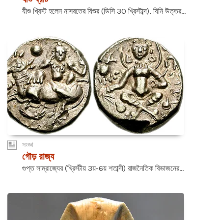
যীশু খ্রিস্ট হলেন নাসরতের যিশুর (ডিসি 30 খ্রিস্টাব্দ), যিনি উত্তর...
সংজ্ঞা
গৌড় রাজ্য
গুপ্ত সাম্রাজ্যের (খ্রিস্টীয় 3য়-6য় শতাব্দী) রাজনৈতিক বিভাজনের...