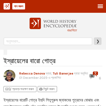
দান করুন
বাঙালিতে
❯
ইস্রায়েলের বারো গোত্র
Rebecca Denova
দ্বারা,
Tuli Banerjee
দ্বারা অনূদিত
01 December 2025
-এ প্রকাশিত
6
bookmark_add
bookmark_added
print
প্রবন্ধ সংরক্ষণ করুন
প্রিন্ট করুন
ইস্রায়েলের বারোটি গোত্র ইহুদি পিতৃপুরুষ জ্যাকবের পুত্রদের বোঝায় এবং