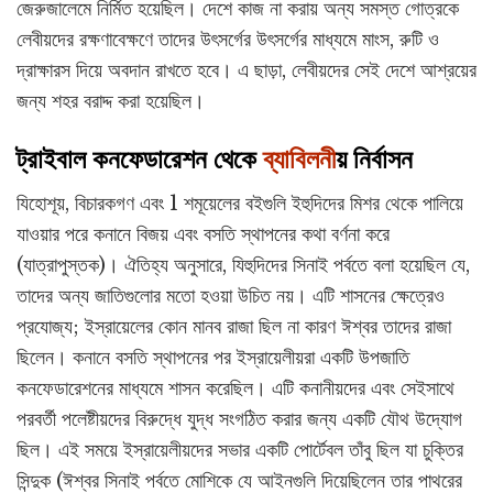
জেরুজালেমে নির্মিত হয়েছিল। দেশে কাজ না করায় অন্য সমস্ত গোত্রকে
লেবীয়দের রক্ষণাবেক্ষণে তাদের উৎসর্গের উৎসর্গের মাধ্যমে মাংস, রুটি ও
দ্রাক্ষারস দিয়ে অবদান রাখতে হবে। এ ছাড়া, লেবীয়দের সেই দেশে আশ্রয়ের
জন্য শহর বরাদ্দ করা হয়েছিল।
ট্রাইবাল কনফেডারেশন থেকে
ব্যাবিলন
ীয় নির্বাসন
যিহোশূয়, বিচারকগণ এবং 1 শমূয়েলের বইগুলি ইহুদিদের মিশর থেকে পালিয়ে
যাওয়ার পরে কনানে বিজয় এবং বসতি স্থাপনের কথা বর্ণনা করে
(যাত্রাপুস্তক)। ঐতিহ্য অনুসারে, যিহুদিদের সিনাই পর্বতে বলা হয়েছিল যে,
তাদের অন্য জাতিগুলোর মতো হওয়া উচিত নয়। এটি শাসনের ক্ষেত্রেও
প্রযোজ্য; ইস্রায়েলের কোন মানব রাজা ছিল না কারণ ঈশ্বর তাদের রাজা
ছিলেন। কনানে বসতি স্থাপনের পর ইস্রায়েলীয়রা একটি উপজাতি
কনফেডারেশনের মাধ্যমে শাসন করেছিল। এটি কনানীয়দের এবং সেইসাথে
পরবর্তী পলেষ্টীয়দের বিরুদ্ধে যুদ্ধ সংগঠিত করার জন্য একটি যৌথ উদ্যোগ
ছিল। এই সময়ে ইস্রায়েলীয়দের সভার একটি পোর্টেবল তাঁবু ছিল যা চুক্তির
সিন্দুক (ঈশ্বর সিনাই পর্বতে মোশিকে যে আইনগুলি দিয়েছিলেন তার পাথরের