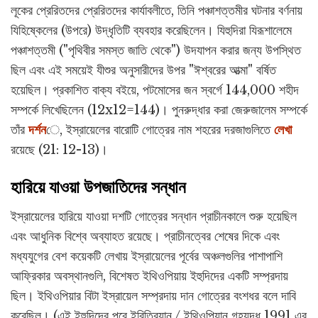
লূকের প্রেরিতদের প্রেরিতদের কার্যাবলীতে, তিনি পঞ্চাশত্তমীর ঘটনার বর্ণনায়
যিহিষ্কেলের (উপরে) উদ্ধৃতিটি ব্যবহার করেছিলেন। যিহুদিরা যিরূশালেমে
পঞ্চাশত্তমী ("পৃথিবীর সমস্ত জাতি থেকে") উদযাপন করার জন্য উপস্থিত
ছিল এবং এই সময়েই যীশুর অনুসারীদের উপর "ঈশ্বরের আত্মা" বর্ষিত
হয়েছিল। প্রকাশিত বাক্য বইয়ে, পটমোসের জন স্বর্গে 144,000 শহীদ
সম্পর্কে লিখেছিলেন (12x12=144)। পুনরুদ্ধার করা জেরুজালেম সম্পর্কে
তাঁর
দর্শন
ে, ইস্রায়েলের বারোটি গোত্রের নাম শহরের দরজাগুলিতে
লেখা
রয়েছে (21: 12-13)।
হারিয়ে যাওয়া উপজাতিদের সন্ধান
ইস্রায়েলের হারিয়ে যাওয়া দশটি গোত্রের সন্ধান প্রাচীনকালে শুরু হয়েছিল
এবং আধুনিক বিশ্বে অব্যাহত রয়েছে। প্রাচীনত্বের শেষের দিকে এবং
মধ্যযুগের বেশ কয়েকটি লেখায় ইস্রায়েলের পূর্বের অঞ্চলগুলির পাশাপাশি
আফ্রিকার অবস্থানগুলি, বিশেষত ইথিওপিয়ায় ইহুদিদের একটি সম্প্রদায়
ছিল। ইথিওপিয়ার বিটা ইস্রায়েল সম্প্রদায় দান গোত্রের বংশধর বলে দাবি
করেছিল। (এই ইহুদিদের পরে ইরিত্রিয়ান / ইথিওপিয়ান গৃহযুদ্ধ 1991 এর