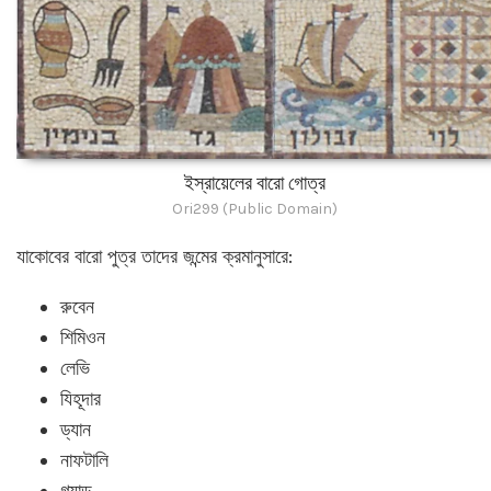
ইস্রায়েলের বারো গোত্র
Ori299 (Public Domain)
যাকোবের বারো পুত্র তাদের জন্মের ক্রমানুসারে:
রুবেন
শিমিওন
লেভি
যিহূদার
ড্যান
নাফটালি
গ্যাড