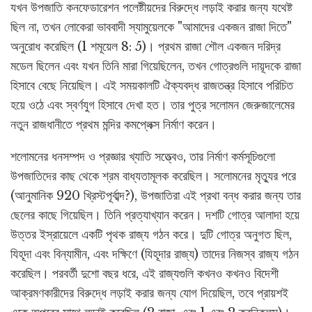
যখন উপজাতি কনফেডারেশন পলেষ্টীয়দের বিরুদ্ধে লড়াই করার জন্য যথেষ্ট
ছিল না, তখন লোকেরা ভাববাদী স্যামুয়েলকে "আমাদের একজন রাজা দিতে"
অনুরোধ করেছিল (1 শমূয়েল 8: 5)। প্রথম রাজা শৌল একজন দরিদ্র
মডেল ছিলেন এবং যখন তিনি মারা গিয়েছিলেন, তখন গোত্রগুলি দায়ূদকে রাজা
হিসাবে বেছে নিয়েছিল। এই সময়কালটি ঐক্যবদ্ধ রাজতন্ত্র হিসাবে পরিচিত
হয়ে ওঠে এবং স্বর্ণযুগ হিসাবে দেখা হত। তার পুত্র সলোমন জেরুজালেমের
নতুন রাজধানীতে প্রথম মন্দির কমপ্লেক্স নির্মাণ করেন।
শলোমনের ধনসম্পদ ও প্রজ্ঞার খ্যাতি সত্ত্বেও, তার নির্মাণ কর্মসূচিগুলো
উপজাতিদের কাছ থেকে শ্রম বাধ্যতামূলক করেছিল। সলোমনের মৃত্যুর পরে
(আনুমানিক 920 খ্রিস্টপূর্বাব্দ?), উপজাতিরা এই প্রথা বন্ধ করার জন্য তার
ছেলের কাছে গিয়েছিল। তিনি প্রত্যাখ্যান করেন। দশটি গোত্র আলাদা হয়ে
উত্তর ইস্রায়েলে একটি পৃথক রাজ্য গঠন করে। দুটি গোত্র অনুগত ছিল,
যিহূদা এবং বিন্যামীন, এবং দক্ষিণে (যিহূদার রাজ্য) তাদের নিজস্ব রাজ্য গঠন
করেছিল। পরবর্তী দুশো বছর ধরে, এই রাজ্যগুলি কখনও কখনও বিদেশী
আক্রমণকারীদের বিরুদ্ধে লড়াই করার জন্য যোগ দিয়েছিল, তবে প্রায়শই