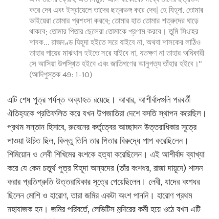
করে দেব এবং ইস্রায়েলে তাদের ছত্রভঙ্গ করে দেব| হে যিহূদা, তোমার
ভাইয়েরা তোমার প্রশংসা করবে; তোমার হাত তোমার শত্রুদের ঘাড়ে
থাকবে; তোমার পিতার ছেলেরা তোমাকে প্রণাম করবে। তুমি সিংহের
শাবক... রাজদণ্ড যিহূদা হইতে সরে যাইবে না, অথবা শাসকের লাঠিও
তাহার পায়ের মাঝখান হইতে সরে যাইবে না, যতক্ষণ না তাহার অধিকারী
সে আসিয়া উপস্থিত হইবে এবং জাতিগণের আনুগত্য তাঁহার হইবে।"
(আদিপুস্তক 49: 1-10)
এটি শেষ পুত্র পর্যন্ত অব্যাহত রয়েছে। আবার, আশীর্বাদগুলি পরবর্তী
ঐতিহ্যকে প্রতিফলিত করে যখন উপজাতিরা দেশে বসতি স্থাপন করেছিল।
প্রথম সন্তান হিসাবে, রুবেনের কর্তৃত্বের আচ্ছাদন উত্তরাধিকার সূত্রে
পাওয়া উচিত ছিল, কিন্তু তিনি তার পিতার বিরুদ্ধে পাপ করেছিলেন।
শিমিয়োন ও লেবী শিখিমের বংশকে হত্যা করেছিলেন। এই আশীর্বাদ ব্যাখ্যা
করে যে কেন চতুর্থ পুত্র যিহূদা অন্যদের (তাঁর বংশধর, রাজা দায়ূদে) শাসন
করার প্রতিশ্রুতি উত্তরাধিকার সূত্রে পেয়েছিলেন। লেবী, যাদের বংশধর
ছিলেন মোশি ও হারোণ, তারা জমির একটা অংশ পাননি। হারোণ প্রথম
মহাযাজক হন। জমির পরিবর্তে, লেভিটিস মন্দিরের কর্মী হয়ে ওঠে যখন এটি