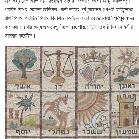
যারা ইস্রায়েল জাতি গঠন করেছিল তাদের উপজাতি বংশের জন্য গুরুত্বপূর্ণ।
প্রাচীন বিশ্বে, সমস্ত জাতিগত গোষ্ঠী তাদের পূর্বপুরুষদের গল্পগুলি ফাউন্ডেশন
মিথ হিসাবে পরিচিত হিসাবে বিকশিত করেছিল কারণ রক্তরেখাগুলি পূর্বপুরুষদের
বংশ বজায় রাখার জন্য গুরুত্বপূর্ণ ছিল এবং পরিচয় চিহ্নিতকারী হিসাবে মর্যাদা
সরবরাহ করেছিল।