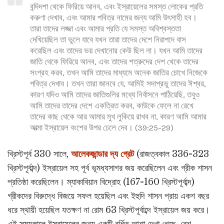
বন্দিদশা থেকে ফিরিয়ে আনব, এবং ইস্রায়েলের সমস্ত লোকের প্রতি
করুণা দেখাব, এবং আমার পবিত্র নামের জন্য আমি উৎসাহী হব।
তারা তাদের লজ্জা এবং আমার প্রতি যে সমস্ত অবিশ্বস্ততা
দেখিয়েছিল তা ভুলে যাবে যখন তারা তাদের দেশে নিরাপদে বাস
করেছিল এবং তাদের ভয় দেখানোর কেউ ছিল না। যখন আমি তাদের
জাতি থেকে ফিরিয়ে আনব, এবং তাদের শত্রুদের দেশ থেকে তাদের
সংগ্রহ করব, তখন আমি তাদের মাধ্যমে অনেক জাতির চোখে নিজেকে
পবিত্র দেখাব। তখন তারা জানবে যে, আমিই সদাপ্রভু তাদের ঈশ্বর,
কারণ যদিও আমি তাদের জাতিগুলির মধ্যে নির্বাসনে পাঠিয়েছি, তবুও
আমি তাদের তাদের দেশে একত্রিত করব, কাউকে ফেলে না রেখে
তাদের কাছ থেকে আর আমার মুখ লুকিয়ে রাখব না, কারণ আমি আমার
আত্মা ইস্রায়েল বংশের উপর ঢেলে দেব। (39:25-29)
খ্রিস্টপূর্ব 330 সালে,
আলেকজান্ডার দ্য গ্রেট
(রাজত্বকাল 336-323
খ্রিস্টপূর্বাব্দ) ইস্রায়েল সহ পূর্ব ভূমধ্যসাগর জয় করেছিলেন এবং গ্রীক শাসন
প্রতিষ্ঠা করেছিলেন। ম্যাকাবিয়ান বিদ্রোহ (167-160 খ্রিস্টপূর্বাব্দ)
গ্রীকদের বিরুদ্ধে বিজয়ে সফল হয়েছিল এবং ইহুদি শাসন প্রায় একশ বছর
ধরে স্থায়ী হয়েছিল যতক্ষণ না রোম 63 খ্রিস্টপূর্বাব্দে ইস্রায়েল জয় করে।
এই সময়কালে ইস্রায়েলের জন্য একটি বর্ধিত আশা দেখা গেছে, বেশ