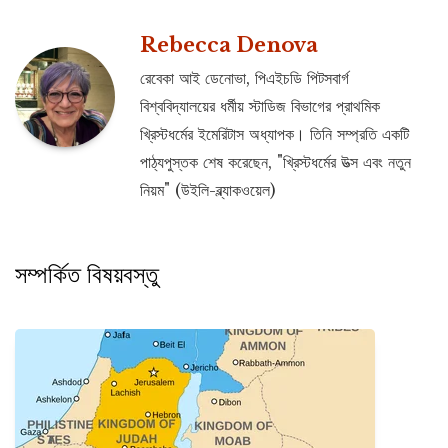
Rebecca Denova
রেবেকা আই ডেনোভা, পিএইচডি পিটসবার্গ
বিশ্ববিদ্যালয়ের ধর্মীয় স্টাডিজ বিভাগের প্রাথমিক
খ্রিস্টধর্মের ইমেরিটাস অধ্যাপক। তিনি সম্প্রতি একটি
পাঠ্যপুস্তক শেষ করেছেন, "খ্রিস্টধর্মের উত্স এবং নতুন
নিয়ম" (উইলি-ব্ল্যাকওয়েল)
সম্পর্কিত বিষয়বস্তু