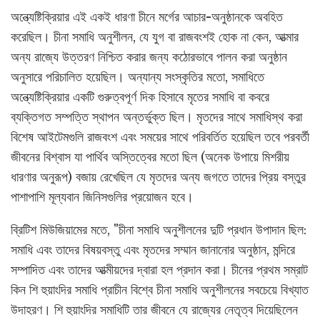
অন্ত্যেষ্টিক্রিয়ার এই একই ধারণা চীনে মর্গের আচার-অনুষ্ঠানকে অবহিত
করেছিল। চীনা সমাধি অনুশীলন, যে যুগ বা রাজবংশই হোক না কেন, আত্মার
অন্য রাজ্যে উত্তরণ নিশ্চিত করার জন্য কঠোরভাবে পালন করা অনুষ্ঠান
অনুসারে পরিচালিত হয়েছিল। অন্যান্য সংস্কৃতির মতো, সমাধিতে
অন্ত্যেষ্টিক্রিয়ার একটি গুরুত্বপূর্ণ দিক হিসাবে মৃতের সমাধি বা কবরে
ব্যক্তিগত সম্পত্তি স্থাপন অন্তর্ভুক্ত ছিল। মৃতদের সাথে সমাধিস্থ করা
বিশেষ আইটেমগুলি রাজবংশ এবং সময়ের সাথে পরিবর্তিত হয়েছিল তবে পরবর্তী
জীবনের বিশ্বাস যা পার্থিব অস্তিত্বের মতো ছিল (অনেক উপায়ে মিশরীয়
ধারণার অনুরূপ) বজায় রেখেছিল যে মৃতদের অন্য জগতে তাদের প্রিয় বস্তুর
পাশাপাশি মূল্যবান জিনিসগুলির প্রয়োজন হবে।
ব্রিটিশ মিউজিয়ামের মতে, "চীনা সমাধি অনুশীলনের দুটি প্রধান উপাদান ছিল:
সমাধি এবং তাদের বিষয়বস্তু এবং মৃতদের সম্মান জানানোর অনুষ্ঠান, মন্দিরে
সম্পাদিত এবং তাদের আত্মীয়দের দ্বারা হল প্রদান করা। চীনের প্রথম সম্রাট
কিন শি হুয়াংদির সমাধি প্রাচীন বিশ্বে চীনা সমাধি অনুশীলনের সবচেয়ে বিখ্যাত
উদাহরণ। শি হুয়াংদির সমাধিটি তার জীবনে যে রাজ্যের নেতৃত্ব দিয়েছিলেন