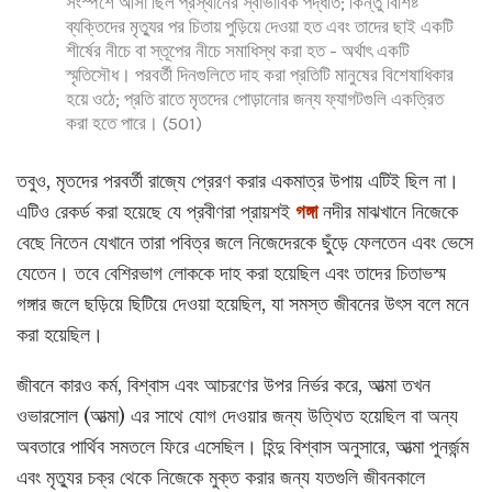
সংস্পর্শে আসা ছিল প্রস্থানের স্বাভাবিক পদ্ধতি; কিন্তু বিশিষ্ট
ব্যক্তিদের মৃত্যুর পর চিতায় পুড়িয়ে দেওয়া হত এবং তাদের ছাই একটি
শীর্ষের নীচে বা স্তূপের নীচে সমাধিস্থ করা হত - অর্থাৎ একটি
স্মৃতিসৌধ। পরবর্তী দিনগুলিতে দাহ করা প্রতিটি মানুষের বিশেষাধিকার
হয়ে ওঠে; প্রতি রাতে মৃতদের পোড়ানোর জন্য ফ্যাগটগুলি একত্রিত
করা হতে পারে। (501)
তবুও, মৃতদের পরবর্তী রাজ্যে প্রেরণ করার একমাত্র উপায় এটিই ছিল না।
এটিও রেকর্ড করা হয়েছে যে প্রবীণরা প্রায়শই
গঙ্গা
নদীর মাঝখানে নিজেকে
বেছে নিতেন যেখানে তারা পবিত্র জলে নিজেদেরকে ছুঁড়ে ফেলতেন এবং ভেসে
যেতেন। তবে বেশিরভাগ লোককে দাহ করা হয়েছিল এবং তাদের চিতাভস্ম
গঙ্গার জলে ছড়িয়ে ছিটিয়ে দেওয়া হয়েছিল, যা সমস্ত জীবনের উৎস বলে মনে
করা হয়েছিল।
জীবনে কারও কর্ম, বিশ্বাস এবং আচরণের উপর নির্ভর করে, আত্মা তখন
ওভারসোল (আত্মা) এর সাথে যোগ দেওয়ার জন্য উত্থিত হয়েছিল বা অন্য
অবতারে পার্থিব সমতলে ফিরে এসেছিল। হিন্দু বিশ্বাস অনুসারে, আত্মা পুনর্জন্ম
এবং মৃত্যুর চক্র থেকে নিজেকে মুক্ত করার জন্য যতগুলি জীবনকালে