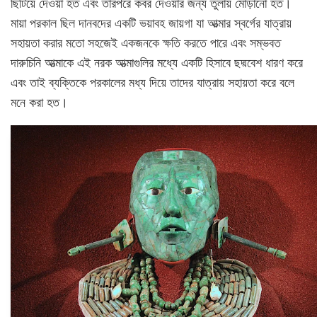
ছিটিয়ে দেওয়া হত এবং তারপরে কবর দেওয়ার জন্য তুলায় মোড়ানো হত।
মায়া পরকাল ছিল দানবদের একটি ভয়াবহ জায়গা যা আত্মার স্বর্গের যাত্রায়
সহায়তা করার মতো সহজেই একজনকে ক্ষতি করতে পারে এবং সম্ভবত
দারুচিনি আত্মাকে এই নরক আত্মাগুলির মধ্যে একটি হিসাবে ছদ্মবেশ ধারণ করে
এবং তাই ব্যক্তিকে পরকালের মধ্য দিয়ে তাদের যাত্রায় সহায়তা করে বলে
মনে করা হত।