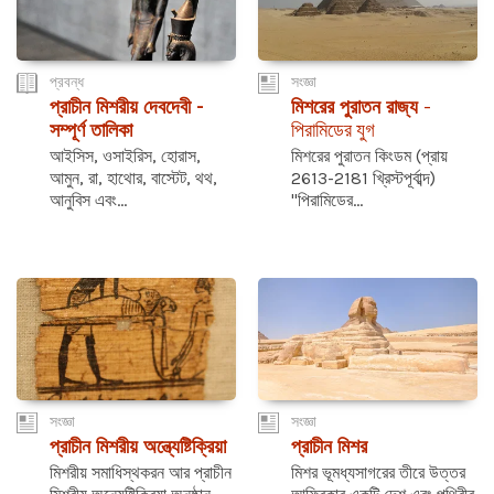
প্রবন্ধ
সংজ্ঞা
প্রাচীন মিশরীয় দেবদেবী -
মিশরের পুরাতন রাজ্য
-
সম্পূর্ণ তালিকা
পিরামিডের যুগ
আইসিস, ওসাইরিস, হোরাস,
মিশরের পুরাতন কিংডম (প্রায়
আমুন, রা, হাথোর, বাস্টেট, থথ,
2613-2181 খ্রিস্টপূর্বাব্দ)
আনুবিস এবং...
"পিরামিডের...
সংজ্ঞা
সংজ্ঞা
প্রাচীন মিশরীয় অন্ত্যেষ্টিক্রিয়া
প্রাচীন মিশর
মিশরীয় সমাধিস্থকরন আর প্রাচীন
মিশর ভূমধ্যসাগরের তীরে উত্তর