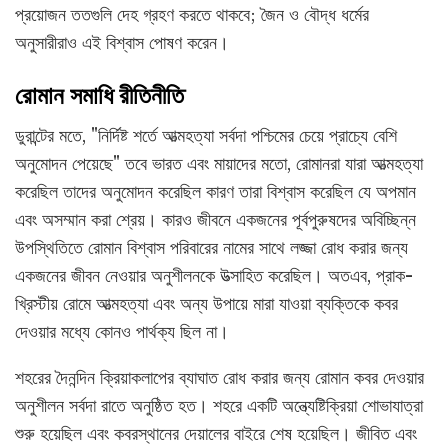
প্রয়োজন ততগুলি দেহ গ্রহণ করতে থাকবে; জৈন ও বৌদ্ধ ধর্মের
অনুসারীরাও এই বিশ্বাস পোষণ করেন।
রোমান সমাধি রীতিনীতি
ডুরান্টের মতে, "নির্দিষ্ট শর্তে আত্মহত্যা সর্বদা পশ্চিমের চেয়ে প্রাচ্যে বেশি
অনুমোদন পেয়েছে" তবে ভারত এবং মায়াদের মতো, রোমানরা যারা আত্মহত্যা
করেছিল তাদের অনুমোদন করেছিল কারণ তারা বিশ্বাস করেছিল যে অপমান
এবং অসম্মান করা শ্রেয়। কারও জীবনে একজনের পূর্বপুরুষদের অবিচ্ছিন্ন
উপস্থিতিতে রোমান বিশ্বাস পরিবারের নামের সাথে লজ্জা রোধ করার জন্য
একজনের জীবন নেওয়ার অনুশীলনকে উত্সাহিত করেছিল। অতএব, প্রাক-
খ্রিস্টীয় রোমে আত্মহত্যা এবং অন্য উপায়ে মারা যাওয়া ব্যক্তিকে কবর
দেওয়ার মধ্যে কোনও পার্থক্য ছিল না।
শহরের দৈনন্দিন ক্রিয়াকলাপের ব্যাঘাত রোধ করার জন্য রোমান কবর দেওয়ার
অনুশীলন সর্বদা রাতে অনুষ্ঠিত হত। শহরে একটি অন্ত্যেষ্টিক্রিয়া শোভাযাত্রা
শুরু হয়েছিল এবং কবরস্থানের দেয়ালের বাইরে শেষ হয়েছিল। জীবিত এবং