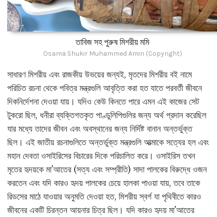
তাবিজ সহ পুরুষ মিশরীয় মমি
Osama Shukir Muhammed Amin (Copyright)
সাধারণ মিশরীয় এবং রাজকীয় উভয়ের জন্যই, মৃতদের মিশরীয় বই নামে
পরিচিত রচনা থেকে পবিত্র মন্ত্রগুলি আবৃত্তি করা হত যাতে পরবর্তী জীবনে
দিকনির্দেশনা দেওয়া যায়। যদিও কেউ কিনতে পারে এমন এই কাজের সেট
টুকরো ছিল, ধনীরা ব্যক্তিগতকৃত পাণ্ডুলিপিগুলির জন্য অর্থ প্রদান করেছিল
যার মধ্যে তাদের জীবন এবং অবস্থানের জন্য নির্দিষ্ট বানান অন্তর্ভুক্ত
ছিল। এই জাতীয় রচনাগুলিতে অন্তর্ভুক্ত মন্ত্রগুলি আত্মাকে সত্যের হল এবং
মহান দেবতা ওসাইরিসের বিচারের দিকে পরিচালিত করে। ওসাইরিস তখন
মৃতের হৃদয়কে মা'আতের (সত্য এবং সম্প্রীতি) সাদা পালকের বিরুদ্ধে ওজন
করতেন এবং যদি কারও হৃদয় পালকের চেয়ে হালকা পাওয়া যায়, তবে তাকে
রিডসের মাঠে যাওয়ার অনুমতি দেওয়া হত, মিশরীয় স্বর্গ যা পৃথিবীতে কারও
জীবনের একটি চিরন্তন আয়নার চিত্র ছিল। যদি কারও হৃদয় মা'আতের