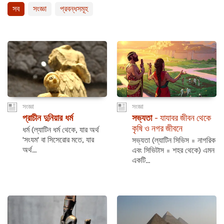
সব
সংজ্ঞা
প্রবন্ধসমূহ
সংজ্ঞা
সংজ্ঞা
প্রাচীন দুনিয়ার ধর্ম
সভ্যতা
- যাযাবর জীবন থেকে
কৃষি ও নগর জীবনে
ধর্ম (ল্যাটিন ধর্ম থেকে, যার অর্থ
'সংযম' বা সিসেরোর মতে, যার
সভ্যতা (ল্যাটিন সিভিস = নাগরিক
অর্থ...
এবং সিভিটাস = শহর থেকে) এমন
একটি...