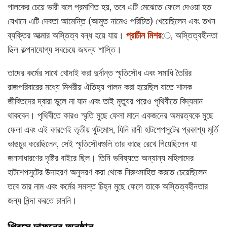
পালকের চেয়ে ভারী বলে প্রমাণিত হয়, তবে এটি মেঝেতে ফেলে দেওয়া হত
যেখানে এটি দেবতা আমেন্তি (আমুত নামেও পরিচিত) খেয়েছিলেন এবং তখন
ব্যক্তির আত্মার অস্তিত্ব বন্ধ হয়ে যায়।
প্রাচীন মিশর
ে, অস্তিত্বহীনতা
ছিল কল্পনাযোগ্য সবচেয়ে জঘন্য শাস্তি।
তাদের কর্মের সাথে খোদাই করা দুর্দান্ত স্মৃতিসৌধ এবং সমাধি তৈরির
রাজপরিবারের মধ্যে মিশরীয় ঐতিহ্য পালন করা হয়েছিল যাতে শাসক
জীবিতদের দ্বারা ভুলে না যান এবং তাই মৃত্যুর পরেও পৃথিবীতে বিদ্যমান
থাকবেন। পৃথিবীতে কারও স্মৃতি মুছে ফেলা মানে একজনের অমরত্বকে মুছে
ফেলা এবং এই কারণেই তৃতীয় থুটমোস, যিনি রানী হাটশেপসুটের প্রকাশ্য মূর্তি
ভাঙচুর করেছিলেন, সেই স্মৃতিসৌধগুলি তার কাছে রেখে গিয়েছিলেন যা
জনসাধারণের দৃষ্টির বাইরে ছিল। তিনি ভবিষ্যতে অন্যান্য মহিলাদের
হাটশেপসুটের উদাহরণ অনুসরণ করা থেকে নিরুৎসাহিত করতে চেয়েছিলেন
তবে তার নাম এবং কর্মের সমস্ত চিহ্ন মুছে ফেলে তাকে অস্তিত্বহীনতার
জন্য নিন্দা করতে চাননি।