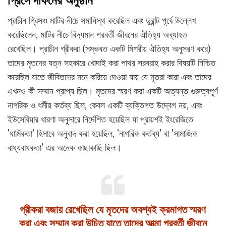
গ্রিসে দাফনের অনুষ্ঠান
প্রাচীন গ্রিসও মাটির নীচে সমাধিস্থ করেছিল এবং ডুরান্ট পূর্বে উল্লেখ
করেছিলেন, মাটির নীচে বিদ্যমান পরবর্তী জীবনের ঐতিহ্য অব্যাহত
রেখেছিল। প্রাচীন গ্রীকরা (সম্ভবত একটি মিশরীয় ঐতিহ্য অনুসরণ করে)
তাদের মৃতদের যত্ন সহকারে খোদাই করা পাথর সরবরাহ করার বিষয়টি নিশ্চিত
করেছিল যাতে জীবিতদের মনে করিয়ে দেওয়া যায় যে মৃতরা কারা এবং তাদের
এখনও কী সম্মান প্রাপ্য ছিল। মৃতদের স্মরণ করা একটি অত্যন্ত গুরুত্বপূর্ণ
নাগরিক ও ধর্মীয় কর্তব্য ছিল, কেবল একটি ব্যক্তিগত উদ্বেগ নয়, এবং
ইউসেবিয়ার ধারণা অনুসারে নির্দেশিত হয়েছিল যা প্রায়শই ইংরেজিতে
'ধার্মিকতা' হিসাবে অনুবাদ করা হয়েছিল, 'নাগরিক কর্তব্য' বা 'সামাজিক
বাধ্যবাধকতা' এর অনেক কাছাকাছি ছিল।
গ্রীকরা বজায় রেখেছিল যে মৃতদের অবশ্যই ক্রমাগত স্মরণ
করা এবং সম্মান করা উচিত যাতে তাদের আত্মা পরবর্তী জীবনে