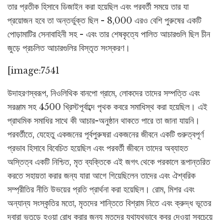
তার প্রতীক হিসাবে ডিজাইন করা হয়েছিল এবং পরবর্তী সময়ে তার যা
প্রয়োজন হবে তা অন্তর্ভুক্ত ছিল - 8,000 এরও বেশি পুরুষের একটি
পোড়ামাটির সেনাবাহিনী সহ - এবং তার শেষকৃত্যে পালিত আচারগুলি ছিল চীন
জুড়ে প্রচলিত আচারগুলির বিস্তৃত সংস্করণ।
[image:7541
উদাহরণস্বরূপ, নিওলিথিক বানপো গ্রামে, লোকদের তাদের সম্পত্তি এবং
সরঞ্জাম সহ 4500 খ্রিস্টপূর্বাব্দে পৃথক কবরে সমাধিস্থ করা হয়েছিল। এই
প্রাথমিক সমাধির সাথে কী আচার-অনুষ্ঠান থাকতে পারে তা জানা যায়নি।
পরবর্তীতে, যেহেতু একজনের পূর্বপুরুষরা একজনের জীবনে একটি গুরুত্বপূর্ণ
প্রভাব হিসাবে বিবেচিত হয়েছিল এবং পরবর্তী জীবনে তাদের অব্যাহত
অস্তিত্ব একটি নিশ্চিত, মৃত ব্যক্তিকে এই জগৎ থেকে পরকালে রূপান্তরিত
করতে সহায়তা করার জন্য যারা আগে গিয়েছিলেন তাদের এবং ঐশ্বরিক
সম্প্রীতির নীতি উভয়ের প্রতি প্রার্থনা করা হয়েছিল। রোম, মিশর এবং
অন্যান্য সংস্কৃতির মতো, মৃতদের শান্তিতে বিশ্রাম নিতে এবং ক্রুদ্ধ ভূতের
দ্বারা ভুতুড়ে হওয়া রোধ করার জন্য মৃতদের যথাযথভাবে কবর দেওয়া সবচেয়ে