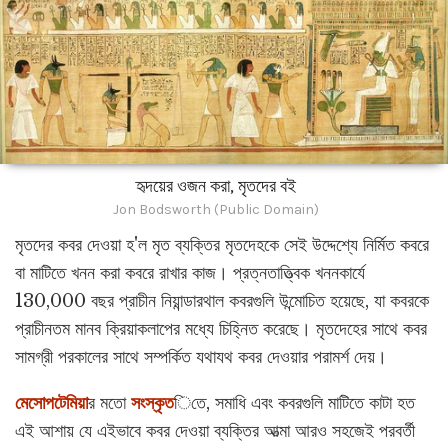
হৃদয়ের ওজন করা, মৃতদের বই
Jon Bodsworth (Public Domain)
মৃতদের কবর দেওয়া হ'ল মৃত ব্যক্তির মৃতদেহকে সেই উদ্দেশ্যে নির্মিত কবরে
বা মাটিতে খনন করা কবরে রাখার কাজ। প্রত্নতাত্ত্বিক খননকার্যে
130,000 বছর প্রাচীন নিয়ান্ডারথাল কবরগুলি উন্মোচিত হয়েছে, যা কবরকে
প্রাচীনতম মানব ক্রিয়াকলাপের মধ্যে চিহ্নিত করেছে। মৃতদেহের সাথে কবর
সামগ্রী পরকালের সাথে সম্পর্কিত যথাযথ কবর দেওয়ার পরামর্শ দেয়।
মেসোপটেমিয়া
র মতো
সংস্কৃত
িতে, সমাধি এবং কবরগুলি মাটিতে কাটা হত
এই আশায় যে এইভাবে কবর দেওয়া ব্যক্তির আত্মা আরও সহজেই পরবর্তী