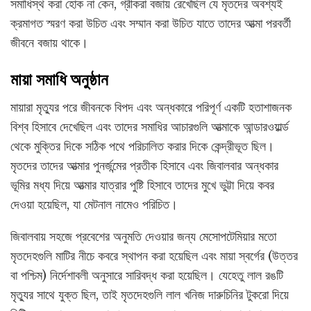
সমাধিস্থ করা হোক না কেন, গ্রীকরা বজায় রেখেছিল যে মৃতদের অবশ্যই
ক্রমাগত স্মরণ করা উচিত এবং সম্মান করা উচিত যাতে তাদের আত্মা পরবর্তী
জীবনে বজায় থাকে।
মায়া সমাধি অনুষ্ঠান
মায়ারা মৃত্যুর পরে জীবনকে বিপদ এবং অন্ধকারে পরিপূর্ণ একটি হতাশাজনক
বিশ্ব হিসাবে দেখেছিল এবং তাদের সমাধির আচারগুলি আত্মাকে আন্ডারওয়ার্ল্ড
থেকে মুক্তির দিকে সঠিক পথে পরিচালিত করার দিকে কেন্দ্রীভূত ছিল।
মৃতদের তাদের আত্মার পুনর্জন্মের প্রতীক হিসাবে এবং জিবালবার অন্ধকার
ভূমির মধ্য দিয়ে আত্মার যাত্রার পুষ্টি হিসাবে তাদের মুখে ভুট্টা দিয়ে কবর
দেওয়া হয়েছিল, যা মেটনাল নামেও পরিচিত।
জিবালবায় সহজে প্রবেশের অনুমতি দেওয়ার জন্য মেসোপটেমিয়ার মতো
মৃতদেহগুলি মাটির নীচে কবরে স্থাপন করা হয়েছিল এবং মায়া স্বর্গের (উত্তর
বা পশ্চিম) নির্দেশাবলী অনুসারে সারিবদ্ধ করা হয়েছিল। যেহেতু লাল রঙটি
মৃত্যুর সাথে যুক্ত ছিল, তাই মৃতদেহগুলি লাল খনিজ দারুচিনির টুকরো দিয়ে