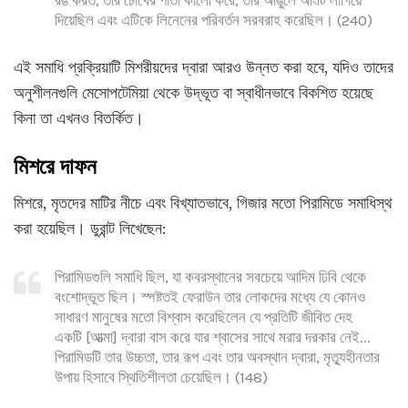
দিয়েছিল এবং এটিকে লিনেনের পরিবর্তন সরবরাহ করেছিল। (240)
এই সমাধি প্রক্রিয়াটি মিশরীয়দের দ্বারা আরও উন্নত করা হবে, যদিও তাদের
অনুশীলনগুলি মেসোপটেমিয়া থেকে উদ্ভূত বা স্বাধীনভাবে বিকশিত হয়েছে
কিনা তা এখনও বিতর্কিত।
মিশরে দাফন
মিশরে, মৃতদের মাটির নীচে এবং বিখ্যাতভাবে, গিজার মতো পিরামিডে সমাধিস্থ
করা হয়েছিল। ডুরান্ট লিখেছেন:
পিরামিডগুলি সমাধি ছিল, যা কবরস্থানের সবচেয়ে আদিম ঢিবি থেকে
বংশোদ্ভূত ছিল। স্পষ্টতই ফেরাউন তার লোকদের মধ্যে যে কোনও
সাধারণ মানুষের মতো বিশ্বাস করেছিলেন যে প্রতিটি জীবিত দেহ
একটি [আত্মা] দ্বারা বাস করে যার শ্বাসের সাথে মরার দরকার নেই...
পিরামিডটি তার উচ্চতা, তার রূপ এবং তার অবস্থান দ্বারা, মৃত্যুহীনতার
উপায় হিসাবে স্থিতিশীলতা চেয়েছিল। (148)