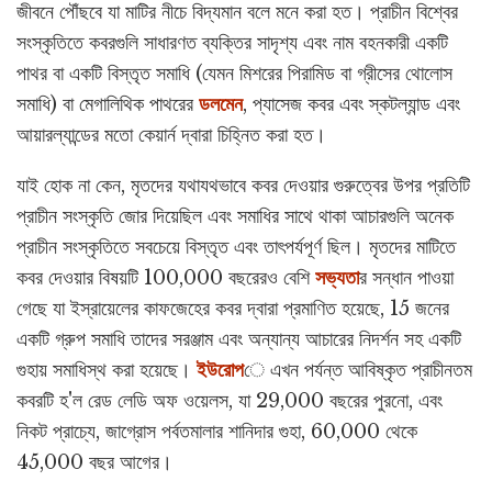
জীবনে পৌঁছবে যা মাটির নীচে বিদ্যমান বলে মনে করা হত। প্রাচীন বিশ্বের
সংস্কৃতিতে কবরগুলি সাধারণত ব্যক্তির সাদৃশ্য এবং নাম বহনকারী একটি
পাথর বা একটি বিস্তৃত সমাধি (যেমন মিশরের পিরামিড বা গ্রীসের থোলোস
সমাধি) বা মেগালিথিক পাথরের
ডলমেন
, প্যাসেজ কবর এবং স্কটল্যান্ড এবং
আয়ারল্যান্ডের মতো কেয়ার্ন দ্বারা চিহ্নিত করা হত।
যাই হোক না কেন, মৃতদের যথাযথভাবে কবর দেওয়ার গুরুত্বের উপর প্রতিটি
প্রাচীন সংস্কৃতি জোর দিয়েছিল এবং সমাধির সাথে থাকা আচারগুলি অনেক
প্রাচীন সংস্কৃতিতে সবচেয়ে বিস্তৃত এবং তাৎপর্যপূর্ণ ছিল। মৃতদের মাটিতে
কবর দেওয়ার বিষয়টি 100,000 বছরেরও বেশি
সভ্যতা
র সন্ধান পাওয়া
গেছে যা ইস্রায়েলের কাফজেহের কবর দ্বারা প্রমাণিত হয়েছে, 15 জনের
একটি গ্রুপ সমাধি তাদের সরঞ্জাম এবং অন্যান্য আচারের নিদর্শন সহ একটি
গুহায় সমাধিস্থ করা হয়েছে।
ইউরোপ
ে এখন পর্যন্ত আবিষ্কৃত প্রাচীনতম
কবরটি হ'ল রেড লেডি অফ ওয়েলস, যা 29,000 বছরের পুরনো, এবং
নিকট প্রাচ্যে, জাগ্রোস পর্বতমালার শানিদার গুহা, 60,000 থেকে
45,000 বছর আগের।