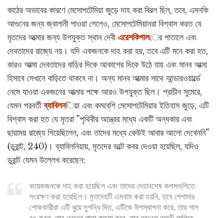
কাঠের অভাবের কারণে মেসোপটেমিয়া জুড়ে দাহ করা বিরল ছিল, তবে, এমনকি
আগুনের জন্য জ্বালানী পাওয়া গেলেও, মেসোপটেমিয়ানরা বিশ্বাস করত যে
মৃতদের আত্মার জন্য উপযুক্ত স্থান দেবী
এরেশকিগাল
ের পাতালে এবং
দেবতাদের রাজ্যে নয়। যদি একজনকে দাহ করা হয়, তবে এটি মনে করা হত,
কারও আত্মা দেবতাদের বাড়ির দিকে আকাশের দিকে উঠে যায় এবং মানব আত্মা
হিসাবে সেখানে বাড়িতে থাকবে না। অন্য মানব আত্মার সাথে আন্ডারওয়ার্ল্ডে
নেমে যাওয়া একজনের আত্মার পক্ষে আরও উপযুক্ত ছিল। প্রাচীন সুমেরে,
যেমন পরবর্তী
ব্যাবিলন
িয়া এবং কমবেশি মেসোপটেমিয়ার ইতিহাস জুড়ে, এটি
বিশ্বাস করা হত যে মৃতরা "পৃথিবীর অন্ত্রের মধ্যে একটি অন্ধকার এবং
ছায়াময় রাজ্যে গিয়েছিলেন, এবং তাদের মধ্যে কেউই আবার আলো দেখেননি"
(ডুরান্ট, 240)। ব্যাবিলনিয়ায়, মৃতদের ভল্টে কবর দেওয়া হয়েছিল, যদিও
ডুরান্ট যেমন উল্লেখ করেছেন:
কয়েকজনকে দাহ করা হয়েছিল এবং তাদের দেহাবশেষ কলসগুলিতে
সংরক্ষণ করা হয়েছিল। মৃতদেহটি এমবাম করা হয়নি, তবে পেশাদার
শোককারীরা এটি ধুয়ে সুগন্ধি দিত, এটিকে উপস্থাপনা করে, তার গাল
রঙ করত, তার চোখের পাতা কালো করে, তার আঙুলে আংটি লাগিয়ে