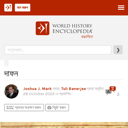
দান করুন
বাঙালিতে
❯
দাফন
Joshua J. Mark
দ্বারা,
Tuli Banerjee
দ্বারা অনূদিত
28 October 2025
-এ প্রকাশিত
3
bookmark_add
bookmark_added
print
প্রবন্ধ সংরক্ষণ করুন
প্রিন্ট করুন