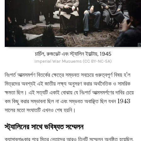
চার্চিল, রুজভেল্ট এবং স্ট্যালিন ইয়াল্টায়, 1945
Imperial War Musuems (CC BY-NC-SA)
নিঃশর্ত আত্মসমর্পণ বিতর্কের ক্ষেত্রে সম্ভবত সবচেয়ে গুরুত্বপূর্ণ বিষয় হ'ল
মিত্রদের অবশ্যই এই জাতীয় লক্ষ্য অনুসরণ করার অর্থনৈতিক ও সামরিক
ক্ষমতা ছিল। এই সত্যটি একাই বোঝায় যে নিঃশর্ত আত্মসমর্পণের দাবির চেয়ে
কম কিছু করার সম্ভাবনা ছিল না এবং সম্ভবত অবাঞ্ছিত ছিল যখন 1943
সালের মতো সংঘাতটি এখনও শেষ হয়নি।
স্ট্যালিনের সাথে ভবিষ্যত সম্মেলন
ক্যাসাব্লাঙ্কার পরে মিত্র নেতাদের আরও তিনটি সম্মেলন অনুষ্ঠিত হয়েছিল,