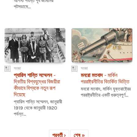
আগস্ট পর্যন্ত পূর্ব জার্মানির
পটসডামে...
সংজ্ঞা
সংজ্ঞা
প্যারিস শান্তি সম্মেলন
-
মনরো মতবাদ
- মার্কিন
দ্বিতীয় বিশ্বযুদ্ধের বিজয়ীরা
পররাষ্ট্রনীতির বিতর্কিত ভিত্তি
কীভাবে বিশ্বকে নতুন রূপ
মনরো মতবাদ, মার্কিন যুক্তরাষ্ট্রের
দিয়েছে
পররাষ্ট্রনীতির একটি গুরুত্বপূর্ণ...
প্যারিস শান্তি সম্মেলন, জানুয়ারী
1919 থেকে জানুয়ারী 1920
পর্যন্ত...
পরবর্তী ›
শেষ »