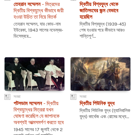
তেহরান সম্মেলন
- মিত্রদের
দ্বিতীয় বিশ্বযুদ্ধ থেকে
দ্বিতীয় বিশ্বযুদ্ধে কীভাবে জয়ী
জাতিসংঘের জন্ম যেভাবে
হওয়া উচিত তা নিয়ে বিতর্ক
হয়েছিল
তেহরান সম্মেলন, যার কোড-নাম
দ্বিতীয় বিশ্বযুদ্ধ (1939-45)
ইউরেকা, 1943 সালের নভেম্বর-
শেষ হওয়ার পরে কীভাবে আরও
ডিসেম্বরে...
শান্তিপূর্ণ...
সংজ্ঞা
সংজ্ঞা
পটসডাম সম্মেলন
- দ্বিতীয়
দ্বিতীয় পিউনিক যুদ্ধ
বিশ্বযুদ্ধের মিত্ররা যখন
দ্বিতীয় পিউনিক যুদ্ধ (হ্যানিবালিক
ঘোষণা করেছিল যে জাপানকে
যুদ্ধ) কার্থেজ এবং রোমের মধ্যে...
অবশ্যই আত্মসমর্পণ করতে হবে
1945 সালের 17 জুলাই থেকে 2