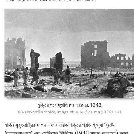
মুক্তির পরে স্তালিনগ্রাদ কেন্দ্র, 1943
RIA Novosti archive, image #602161 / Zelma (CC BY-SA)
মার্কিন যুক্তরাষ্ট্রের সম্পদ এবং সামরিক শক্তির প্রতি শ্রদ্ধা ব্রিটেন
(ক্যাসাব্লাঙ্কায়) এবং সোভিয়েত ইউনিয়ন (1943 সালের শরৎকালে) দ্বারা