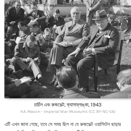
চার্চিল এবং রুজভেল্ট, ক্যাসাব্লাঙ্কা, 1943
H.A. Mason - Imperial War Museums (CC BY-NC-SA)
এটি এখন জানা গেছে, তবে সে সময় ছিল না যে রুজভেল্ট ওয়াশিংটন ছাড়ার