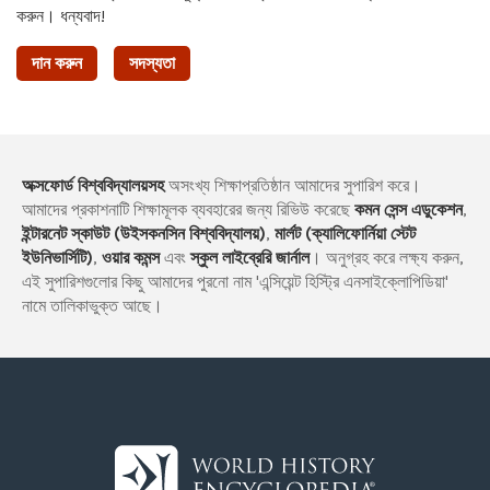
করুন। ধন্যবাদ!
দান করুন
সদস্যতা
অক্সফোর্ড বিশ্ববিদ্যালয়সহ
অসংখ্য শিক্ষাপ্রতিষ্ঠান আমাদের সুপারিশ করে।
আমাদের প্রকাশনাটি শিক্ষামূলক ব্যবহারের জন্য রিভিউ করেছে
কমন সেন্স এডুকেশন
,
ইন্টারনেট স্কাউট (উইসকনসিন বিশ্ববিদ্যালয়)
,
মার্লট (ক্যালিফোর্নিয়া স্টেট
ইউনিভার্সিটি)
,
ওয়ার কমন্স
এবং
স্কুল লাইব্রেরি জার্নাল
। অনুগ্রহ করে লক্ষ্য করুন,
এই সুপারিশগুলোর কিছু আমাদের পুরনো নাম 'এন্সিয়েন্ট হিস্ট্রি এনসাইক্লোপিডিয়া'
নামে তালিকাভুক্ত আছে।