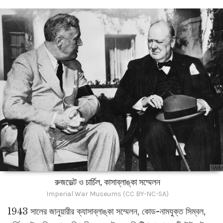
রুজভেল্ট ও চার্চিল, কাসাব্লাঙ্কা সম্মেলন
Imperial War Museums (CC BY-NC-SA)
1943 সালের জানুয়ারীর ক্যাসাব্লাঙ্কা সম্মেলন, কোড-নামযুক্ত সিম্বল,