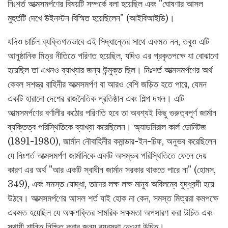
নিঃশর্ত আত্মসমর্পণের বিষয়টি সম্পর্কে বলা হয়েছিল এবং "ঘোষণার আসল
মুহুর্তটি দেখে উইনস্টন বিস্মিত হয়েছিলেন" (আইবিআইডি)।
যদিও চার্চিল ব্যক্তিগতভাবে এই সিদ্ধান্তের সাথে একমত নন, তবুও এটি
আনুষ্ঠানিক মিত্র নীতিতে পরিণত হয়েছিল, যদিও এর প্রকৃতপক্ষে যা বোঝানো
হয়েছিল তা এখনও ব্যাখ্যার জন্য উন্মুক্ত ছিল। নিঃশর্ত আত্মসমর্পণের অর্থ
কেবল সশস্ত্র বাহিনীর আত্মসমর্পণ বা আরও বেশি জড়িত হতে পারে, যেমন
একটি হারানো দেশের রাজনৈতিক প্রতিষ্ঠান এবং শিল্প দখল। এটি
আত্মসমর্পণের বর্ণালীর কঠোর পরিণতি হবে তা অবশ্যই কিছু গুরুত্বপূর্ণ জার্মান
ব্যক্তিত্ব পরিস্থিতিকে ব্যাখ্যা করেছিলেন। অ্যাডমিরাল কার্ল ডোনিটজ
(1891-1980), জার্মান নৌবাহিনীর কমান্ডার-ইন-চিফ, অনুভব করেছিলেন
যে নিঃশর্ত আত্মসমর্পণ জার্মানিকে একটি অসম্ভব পরিস্থিতিতে ফেলে দেয়
কারণ এর অর্থ "আর একটি স্বাধীন জার্মান সরকার থাকতে পারে না" (হোমস,
349), এবং সমস্ত যোদ্ধা, তাদের লক্ষ লক্ষ মানুষ অবিলম্বে যুদ্ধবন্দী হয়ে
উঠবে। আত্মসমর্পণের আসল শর্ত যাই হোক না কেন, সমস্ত মিত্ররা কমপক্ষে
একমত হয়েছিল যে অক্ষশক্তির সামরিক সক্ষমতা অপসারণ করা উচিত এবং
স্থায়ী শান্তি নিশ্চিত করার জন্য ব্যবস্থা নেওয়া উচিত।