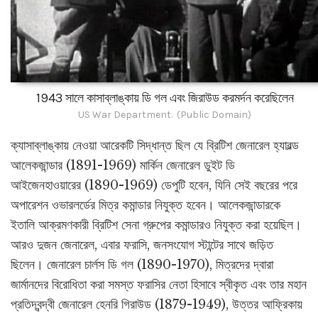
1943 সালে কাসাব্লাঙ্কায় ডি গল এবং জিরাউড করমর্দন করেছিলেন
US War Department. (Public Domain)
ক্যাসাব্লাঙ্কায় নেওয়া আরেকটি সিদ্ধান্ত ছিল যে ব্রিটিশ জেনারেল হ্যারল্ড
আলেকজান্ডার (1891-1969) মার্কিন জেনারেল ডুইট ডি
আইজেনহাওয়ারের (1890-1969) ডেপুটি হবেন, যিনি সেই বছরের পরে
অপারেশন ওভারলর্ডের মিত্র কমান্ডার নিযুক্ত হবেন। আলেকজান্ডারকে
ইতালি আক্রমণকারী ব্রিটিশ সেনা গ্রুপের কমান্ডারও নিযুক্ত করা হয়েছিল।
আরও দুজন জেনারেল, এবার ফরাসি, জনসংযোগ স্টান্টের সাথে জড়িত
ছিলেন। জেনারেল চার্লস ডি গল (1890-1970), মিত্রদের দ্বারা
জার্মানদের বিরোধিতা করা সমস্ত ফরাসির নেতা হিসাবে স্বীকৃত এবং তার মহান
প্রতিদ্বন্দ্বী জেনারেল হেনরি গিরাউড (1879-1949), উত্তর আফ্রিকায়