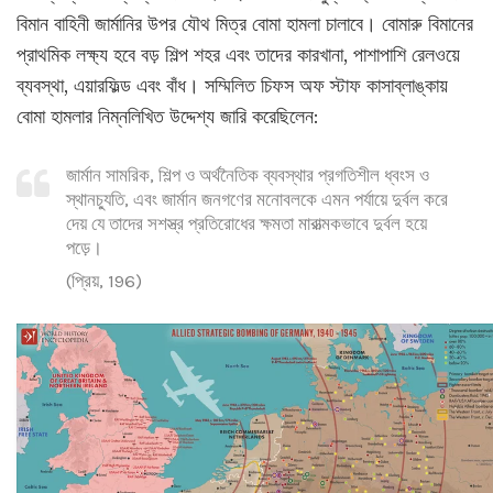
বিমান বাহিনী জার্মানির উপর যৌথ মিত্র বোমা হামলা চালাবে। বোমারু বিমানের
প্রাথমিক লক্ষ্য হবে বড় শিল্প শহর এবং তাদের কারখানা, পাশাপাশি রেলওয়ে
ব্যবস্থা, এয়ারফিল্ড এবং বাঁধ। সম্মিলিত চিফস অফ স্টাফ কাসাব্লাঙ্কায়
বোমা হামলার নিম্নলিখিত উদ্দেশ্য জারি করেছিলেন:
জার্মান সামরিক, শিল্প ও অর্থনৈতিক ব্যবস্থার প্রগতিশীল ধ্বংস ও
স্থানচ্যুতি, এবং জার্মান জনগণের মনোবলকে এমন পর্যায়ে দুর্বল করে
দেয় যে তাদের সশস্ত্র প্রতিরোধের ক্ষমতা মারাত্মকভাবে দুর্বল হয়ে
পড়ে।
(প্রিয়, 196)