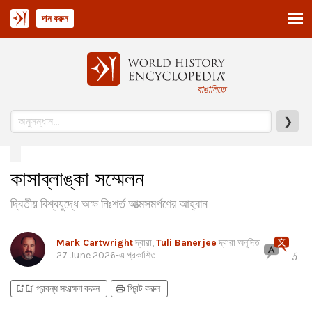
দান করুন
বাঙালিতে
❯
কাসাব্লাঙ্কা সম্মেলন
দ্বিতীয় বিশ্বযুদ্ধে অক্ষ নিঃশর্ত আত্মসমর্পণের আহ্বান
Mark Cartwright
দ্বারা,
Tuli Banerjee
দ্বারা অনূদিত
27 June 2026
-এ প্রকাশিত
5
bookmark_add
bookmark_added
print
প্রবন্ধ সংরক্ষণ করুন
প্রিন্ট করুন