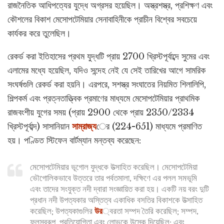
রাজনৈতিক আধিপত্যের যুদ্ধে অগ্রসর হয়েছিল। অস্ত্রশস্ত্র, প্রশিক্ষণ এবং
কৌশলের বিকাশ মেসোপটেমিয়ার সেনাবাহিনীকে প্রাচীন বিশ্বের সবচেয়ে
কার্যকর করে তুলেছিল।
রেকর্ড করা ইতিহাসের প্রথম যুদ্ধটি প্রায় 2700 খ্রিস্টপূর্বাব্দে সুমের এবং
এলামের মধ্যে হয়েছিল, যদিও সন্দেহ নেই যে সেই তারিখের আগে সামরিক
সংঘর্ষগুলি রেকর্ড করা হয়নি। এরপরে, সশস্ত্র সংঘাতের নিয়মিত শিলালিপি,
শিল্পকর্ম এবং প্রত্নতাত্ত্বিক প্রমাণের মাধ্যমে মেসোপটেমিয়ার প্রাথমিক
রাজবংশীয় যুগের সময় (প্রায় 2900 থেকে প্রায় 2350/2334
খ্রিস্টপূর্বাব্দ) সাসানিয়ান
সাম্রাজ্য
ের (224-651) মাধ্যমে প্রমাণিত
হয়। পণ্ডিত স্টিফেন বার্টম্যান মন্তব্য করেছেন:
মেসোপটেমিয়ার ভূগোল যুদ্ধকে উত্সাহিত করেছিল। মেসোপটেমিয়া
ভৌগোলিকভাবে উত্তরে তার পর্বতমালা, দক্ষিণে এর পলল সমভূমি
এবং তাদের সংযুক্ত নদী দ্বারা সংজ্ঞায়িত করা হয়। একটি নয় বরং দুটি
প্রধান নদী উপত্যকার অস্তিত্ব একাধিক বসতির বিকাশকে উত্সাহিত
করেছিল; উপত্যকাগুলির
উর
্বরতা সম্পদ তৈরি করেছিল; সম্পদ,
ফলস্বরূপ, প্রতিযোগিতা এবং লোভকে উস্কে দিয়েছিল; এবং