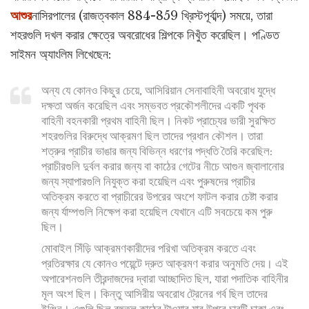
আশুর
নাসিরপালের (রাজত্বকাল 884-859 খ্রিস্টপূর্বাব্দ) সময়ে, তারা
শহরগুলি দখল করার ক্ষেত্রে অবরোধের শিল্পকে নিখুঁত করেছিল। পণ্ডিত
সাইমন অ্যাংলিম লিখেছেন:
অন্য যে কোনও কিছুর চেয়ে, আসিরিয়ান সেনাবাহিনী অবরোধ যুদ্ধে
দক্ষতা অর্জন করেছিল এবং সম্ভবত প্রকৌশলীদের একটি পৃথক
বাহিনী বহনকারী প্রথম বাহিনী ছিল। নিকট প্রাচ্যের ভারী সুরক্ষিত
শহরগুলির বিরুদ্ধে আক্রমণ ছিল তাদের প্রধান কৌশল। তারা
শত্রুর প্রাচীর ভাঙার জন্য বিভিন্ন ধরণের পদ্ধতি তৈরি করেছিল:
প্রাচীরগুলি দুর্বল করার জন্য বা কাঠের গেটের নীচে আগুন জ্বালানোর
জন্য স্যাপারগুলি নিযুক্ত করা হয়েছিল এবং পুরুষদের প্রাচীর
অতিক্রম করতে বা প্রাচীরের উপরের অংশে ফাটল করার চেষ্টা করার
জন্য র্যাম্পগুলি নিক্ষেপ করা হয়েছিল যেখানে এটি সবচেয়ে কম পুরু
ছিল।
মোবাইল সিঁড়ি আক্রমণকারীদের পরিখা অতিক্রম করতে এবং
প্রতিরক্ষার যে কোনও পয়েন্টে দ্রুত আক্রমণ করার অনুমতি দেয়। এই
অপারেশনগুলি তীরন্দাজদের দ্বারা আচ্ছাদিত ছিল, যারা পদাতিক বাহিনীর
মূল অংশ ছিল। কিন্তু আসিরীয় অবরোধ ট্রেনের গর্ব ছিল তাদের
ইঞ্জিন। এগুলি ছিল বহুতল কাঠের টাওয়ার যার উপরে চারটি চাকা এবং