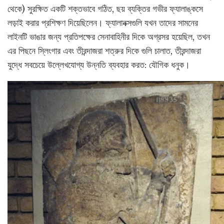
থেকে) সুরক্ষিত একটি শক্তভাবে গঠিত, ছয় ব্যক্তির গভীর ফ্যালাঙ্কসে
লড়াই করার প্রশিক্ষণ দিয়েছিলেন। ফ্যালানক্সগুলি যখন তাদের সামনের
লাইনটি ভাঙার জন্য প্রতিপক্ষের সেনাবাহিনীর দিকে অগ্রসর হয়েছিল, তখন
এর পিছনে স্লিংগার এবং তীরন্দাজরা শত্রুর দিকে গুলি চালাত, তীরন্দাজরা
যুদ্ধে সবচেয়ে উল্লেখযোগ্য উন্নতি ব্যবহার করত: যৌগিক ধনুক।