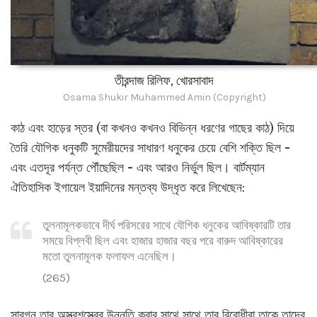
তীরন্দাজ রিলিফ, খোরসাবাদ
Osama Shukir Muhammed Amin (Copyright)
কাঠ এবং হাড়ের স্তর (বা কখনও কখনও বিভিন্ন ধরণের গাছের কাঠ) দিয়ে
তৈরি যৌগিক ধনুকটি সুমেরীয়দের সাধারণ ধনুকের চেয়ে বেশি শক্তি ছিল -
এবং এতদূর পর্যন্ত পৌঁছেছিল - এবং আরও নির্ভুল ছিল। বার্টম্যান
ঐতিহাসিক ইগায়েল ইয়াদিনের মন্তব্য উদ্ধৃত করে লিখেছেন:
তুলনামূলকভাবে দীর্ঘ পরিসরের সাথে যৌগিক ধনুকের আবিষ্কারটি তার
সময়ে বিপ্লবী ছিল এবং হাজার হাজার বছর পরে বারুদ আবিষ্কারের
মতো তুলনামূলক ফলাফল এনেছিল।
(265)
সারগন তার অস্ত্রশস্ত্রের উন্নতি করার সাথে সাথে তার বিরোধীরা তাকে তাদের