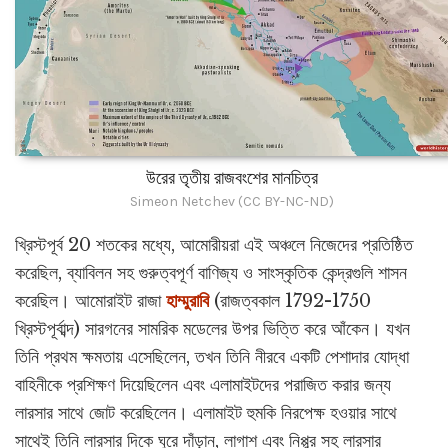
উরের তৃতীয় রাজবংশের মানচিত্র
Simeon Netchev (CC BY-NC-ND)
খ্রিস্টপূর্ব 20 শতকের মধ্যে, আমোরীয়রা এই অঞ্চলে নিজেদের প্রতিষ্ঠিত
করেছিল, ব্যাবিলন সহ গুরুত্বপূর্ণ বাণিজ্য ও সাংস্কৃতিক কেন্দ্রগুলি শাসন
করেছিল। আমোরাইট রাজা
হাম্মুরাবি
(রাজত্বকাল 1792-1750
খ্রিস্টপূর্বাব্দ) সারগনের সামরিক মডেলের উপর ভিত্তি করে আঁকেন। যখন
তিনি প্রথম ক্ষমতায় এসেছিলেন, তখন তিনি নীরবে একটি পেশাদার যোদ্ধা
বাহিনীকে প্রশিক্ষণ দিয়েছিলেন এবং এলামাইটদের পরাজিত করার জন্য
লারসার সাথে জোট করেছিলেন। এলামাইট হুমকি নিরপেক্ষ হওয়ার সাথে
সাথেই তিনি লারসার দিকে ঘুরে দাঁড়ান, লাগাশ এবং নিপ্পুর সহ লারসার