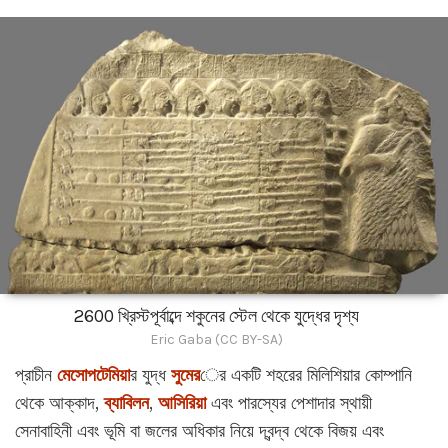
2600 খ্রিস্টপূর্বাব্দে শকুনের স্টেল থেকে যুদ্ধের দৃশ্য
Eric Gaba (CC BY-SA)
প্রাচীন
মেসোপটেমিয়া
র যুদ্ধ
সুমের
ের একটি শহরের মিলিশিয়ার কোম্পানি
থেকে আক্কাদ,
ব্যাবিলন
,
আসিরিয়া
এবং পারস্যের পেশাদার স্থায়ী
সেনাবাহিনী এবং ভূমি বা জলের অধিকার নিয়ে দ্বন্দ্ব থেকে বিজয় এবং