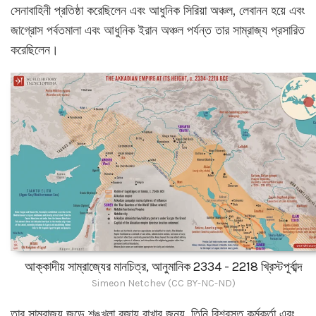
সেনাবাহিনী প্রতিষ্ঠা করেছিলেন এবং আধুনিক সিরিয়া অঞ্চল, লেবানন হয়ে এবং
জাগ্রোস পর্বতমালা এবং আধুনিক ইরান অঞ্চল পর্যন্ত তার সাম্রাজ্য প্রসারিত
করেছিলেন।
আক্কাদীয় সাম্রাজ্যের মানচিত্র, আনুমানিক 2334 - 2218 খ্রিস্টপূর্বাব্দ
Simeon Netchev (CC BY-NC-ND)
তার সাম্রাজ্য জুড়ে শৃঙ্খলা বজায় রাখার জন্য, তিনি বিশ্বস্ত কর্মকর্তা এবং