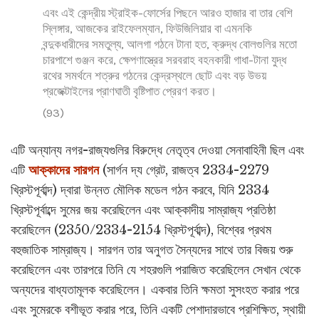
এবং এই কেন্দ্রীয় স্ট্রাইক-ফোর্সের পিছনে আরও হাজার বা তার বেশি
স্লিঙ্গার, আজকের রাইফেলম্যান, ফিউজিলিয়ার বা এমনকি
বন্দুকধারীদের সমতুল্য, আলগা গঠনে টানা হত, ক্রুদ্ধ বোলগুলির মতো
চারপাশে গুঞ্জন করে, ক্ষেপণাস্ত্রের সরবরাহ বহনকারী গাধা-টানা যুদ্ধ
রথের সমর্থনে শত্রুর গঠনের কেন্দ্রস্থলে ছোট এবং বড় উভয়
প্রজেক্টাইলের প্রাণঘাতী বৃষ্টিপাত প্রেরণ করত।
(93)
এটি অন্যান্য নগর-রাজ্যগুলির বিরুদ্ধে নেতৃত্ব দেওয়া সেনাবাহিনী ছিল এবং
এটি
আক্কাদের সারগন
(সার্গন দ্য গ্রেট, রাজত্ব 2334-2279
খ্রিস্টপূর্বাব্দ) দ্বারা উন্নত মৌলিক মডেল গঠন করবে, যিনি 2334
খ্রিস্টপূর্বাব্দে সুমের জয় করেছিলেন এবং আক্কাদীয় সাম্রাজ্য প্রতিষ্ঠা
করেছিলেন (2350/2334-2154 খ্রিস্টপূর্বাব্দ), বিশ্বের প্রথম
বহুজাতিক সাম্রাজ্য। সারগন তার অনুগত সৈন্যদের সাথে তার বিজয় শুরু
করেছিলেন এবং তারপরে তিনি যে শহরগুলি পরাজিত করেছিলেন সেখান থেকে
অন্যদের বাধ্যতামূলক করেছিলেন। একবার তিনি ক্ষমতা সুসংহত করার পরে
এবং সুমেরকে বশীভূত করার পরে, তিনি একটি পেশাদারভাবে প্রশিক্ষিত, স্থায়ী