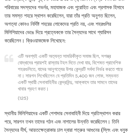
পরিবারের সদস্যদের গভর্নর, মহাযাজক এবং পুরোহিত এবং প্রশাসক হিসাবে
তার সমস্ত শহরে স্থাপন করেছিলেন, যারা তাঁর প্রতি অনুগত ছিলেন,
অগত্যা কোনও নির্দিষ্ট শহরের লোকেদের প্রতি নয়, এবং শহরগুলির
মিলিশিয়াদের ভেঙে দিয়ে প্রত্যেককে তার সৈন্যদের সাথে গ্যারিসন
করেছিলেন। ক্রিওয়াকজেক লিখেছেন:
এটি অবশ্যই একটি অত্যন্ত সামরিকীকৃত সমাজ ছিল, সশস্ত্র
যোদ্ধাদের প্রায়শই রাস্তায় টহল দিতে দেখা যায়, বিশেষত প্রাদেশিক
শহরগুলিতে, যাদের আনুগত্যের উপর কেন্দ্রটি সর্বদা নির্ভর করতে পারে
না। সারগন লিখেছিলেন যে প্রতিদিন 5,400 জন লোক, সম্ভবত
একটি স্থায়ী সেনাবাহিনীর কেন্দ্রবিন্দু, আক্কাদে তার সামনে তাদের
খাবার গ্রহণ করত।
(125)
স্থানীয় মিলিশিয়াদের একটি পেশাদার সেনাবাহিনী দিয়ে প্রতিস্থাপন করার
পরে, সারগন তখন তাদের গঠন এবং নাগালের উন্নতি করেছিলেন। তিনি
সৈন্যদের দীর্ঘ, আয়তক্ষেত্রাকার ঢাল দ্বারা শত্রুর আগুনের (স্লিং এবং ধনুক