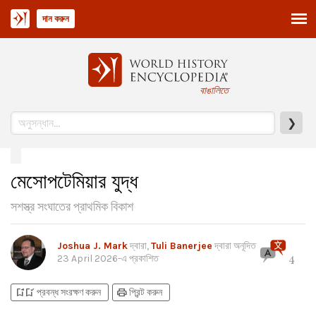
দান করুন
বাঙালিতে
❯
মেসোপটেমিয়ার যুদ্ধ
সশস্ত্র সংঘাতের প্রাথমিক বিকাশ
Joshua J. Mark
দ্বারা,
Tuli Banerjee
দ্বারা অনূদিত
23 April 2026
-এ প্রকাশিত
4
bookmark_add
bookmark_added
print
প্রবন্ধ সংরক্ষণ করুন
প্রিন্ট করুন