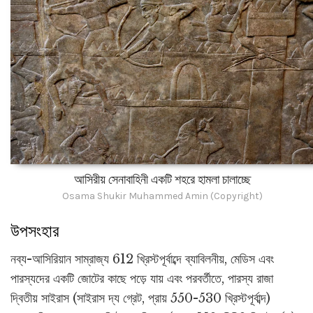
আসিরীয় সেনাবাহিনী একটি শহরে হামলা চালাচ্ছে
Osama Shukir Muhammed Amin (Copyright)
উপসংহার
নব্য-আসিরিয়ান সাম্রাজ্য 612 খ্রিস্টপূর্বাব্দে ব্যাবিলনীয়, মেডিস এবং
পারস্যদের একটি জোটের কাছে পড়ে যায় এবং পরবর্তীতে, পারস্য রাজা
দ্বিতীয় সাইরাস (সাইরাস দ্য গ্রেট, প্রায় 550-530 খ্রিস্টপূর্বাব্দ)