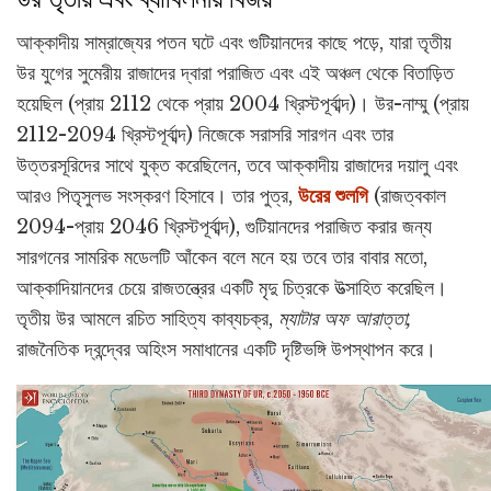
আক্কাদীয় সাম্রাজ্যের পতন ঘটে এবং গুটিয়ানদের কাছে পড়ে, যারা তৃতীয়
উর যুগের সুমেরীয় রাজাদের দ্বারা পরাজিত এবং এই অঞ্চল থেকে বিতাড়িত
হয়েছিল (প্রায় 2112 থেকে প্রায় 2004 খ্রিস্টপূর্বাব্দ)। উর-নাম্মু (প্রায়
2112-2094 খ্রিস্টপূর্বাব্দ) নিজেকে সরাসরি সারগন এবং তার
উত্তরসূরিদের সাথে যুক্ত করেছিলেন, তবে আক্কাদীয় রাজাদের দয়ালু এবং
আরও পিতৃসুলভ সংস্করণ হিসাবে। তার পুত্র,
উরের শুলগি
(রাজত্বকাল
2094-প্রায় 2046 খ্রিস্টপূর্বাব্দ), গুটিয়ানদের পরাজিত করার জন্য
সারগনের সামরিক মডেলটি আঁকেন বলে মনে হয় তবে তার বাবার মতো,
আক্কাদিয়ানদের চেয়ে রাজতন্ত্রের একটি মৃদু চিত্রকে উত্সাহিত করেছিল।
তৃতীয় উর আমলে রচিত সাহিত্য কাব্যচক্র,
ম্যাটার অফ আরাত্তা,
রাজনৈতিক দ্বন্দ্বের অহিংস সমাধানের একটি দৃষ্টিভঙ্গি উপস্থাপন করে।