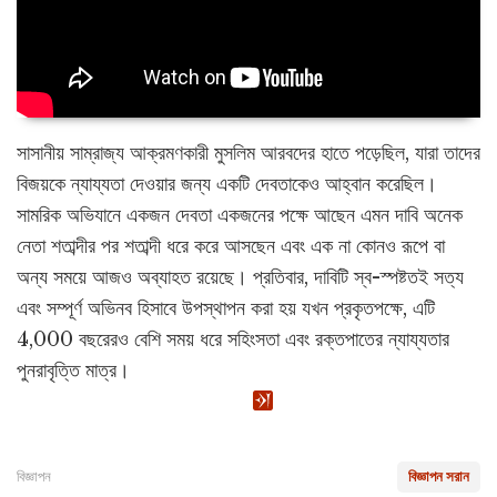
সাসানীয় সাম্রাজ্য আক্রমণকারী মুসলিম আরবদের হাতে পড়েছিল, যারা তাদের
বিজয়কে ন্যায্যতা দেওয়ার জন্য একটি দেবতাকেও আহ্বান করেছিল।
সামরিক অভিযানে একজন দেবতা একজনের পক্ষে আছেন এমন দাবি অনেক
নেতা শতাব্দীর পর শতাব্দী ধরে করে আসছেন এবং এক না কোনও রূপে বা
অন্য সময়ে আজও অব্যাহত রয়েছে। প্রতিবার, দাবিটি স্ব-স্পষ্টতই সত্য
এবং সম্পূর্ণ অভিনব হিসাবে উপস্থাপন করা হয় যখন প্রকৃতপক্ষে, এটি
4,000 বছরেরও বেশি সময় ধরে সহিংসতা এবং রক্তপাতের ন্যায্যতার
পুনরাবৃত্তি মাত্র।
বিজ্ঞাপন
বিজ্ঞাপন সরান