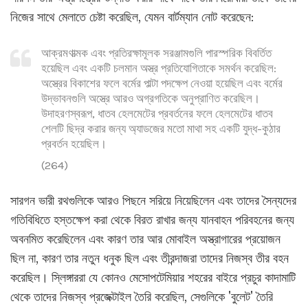
নিজের সাথে মেলাতে চেষ্টা করেছিল, যেমন বার্টম্যান নোট করেছেন:
আক্রমণাত্মক এবং প্রতিরক্ষামূলক সরঞ্জামগুলি পারস্পরিক বিবর্তিত
হয়েছিল এবং একটি চলমান অস্ত্র প্রতিযোগিতাকে সমর্থন করেছিল:
অস্ত্রের বিকাশের ফলে বর্মের পাল্টা পদক্ষেপ নেওয়া হয়েছিল এবং বর্মের
উদ্ভাবনগুলি অস্ত্রে আরও অগ্রগতিকে অনুপ্রাণিত করেছিল।
উদাহরণস্বরূপ, ধাতব হেলমেটের প্রবর্তনের ফলে হেলমেটের ধাতব
শেলটি ছিদ্র করার জন্য অ্যাডজের মতো মাথা সহ একটি যুদ্ধ-কুঠার
প্রবর্তন হয়েছিল।
(264)
সারগন ভারী রথগুলিকে আরও পিছনে সরিয়ে নিয়েছিলেন এবং তাদের সৈন্যদের
গতিবিধিতে হস্তক্ষেপ করা থেকে বিরত রাখার জন্য যানবাহন পরিবহনের জন্য
অবনমিত করেছিলেন এবং কারণ তার আর মোবাইল অস্ত্রাগারের প্রয়োজন
ছিল না, কারণ তার নতুন ধনুক ছিল এবং তীরন্দাজরা তাদের নিজস্ব তীর বহন
করেছিল। স্লিঙ্গাররা যে কোনও মেসোপটেমিয়ার শহরের বাইরে প্রচুর কাদামাটি
থেকে তাদের নিজস্ব প্রজেক্টাইল তৈরি করেছিল, সেগুলিকে 'বুলেট' তৈরি