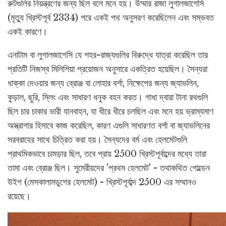
রুটগুলির নিয়ন্ত্রণের জন্য ছিল বলে মনে হয়। উম্মার রাজা লুগালজাগেসি
(মৃত্যু খ্রিস্টপূর্ব 2334) পরে একই পথ অনুসরণ করেছিলেন এবং সম্ভবত
একই কারণে।
এনাটাম বা লুগালজাগেসি যে শহর-রাজ্যগুলির বিরুদ্ধে যাত্রা করেছিল তার
প্রতিটি নিজস্ব মিলিশিয়া প্রয়োজন অনুসারে একত্রিত হয়েছিল। সৈন্যরা
ধাক্কা দেওয়ার জন্য ব্রোঞ্জ বা লোহার বর্শা, নিক্ষেপের জন্য জ্যাভলিন,
কুড়াল, ছুরি, স্লিং এবং সাধারণ ধনুক বহন করত। গাধা দ্বারা টানা রথগুলি
ছিল চার চাকার ভারী যানবাহন, যা ধীরে ধীরে চলছিল এবং মনে হয় ভ্রাম্যমাণ
অস্ত্রাগার হিসাবে কাজ করেছিল, কারণ এগুলি সাধারণত বর্শা বা জ্যাভলিনের
সরবরাহের সাথে চিত্রিত করা হয়। সৈন্যদের বর্ম এবং হেলমেটগুলি
প্রাথমিকভাবে চামড়ার ছিল, তবে প্রায় 2500 খ্রিস্টপূর্বাব্দের মধ্যে তারা
তামা এবং ব্রোঞ্জ ছিল। সুমেরীয়দের 'প্রথম হেলমেট' - তথাকথিত গোল্ডেন
উইগ (মেসকালামডুগের হেলমেট) - খ্রিস্টপূর্বাব্দ 2500 এর সম্মানও
রয়েছে।