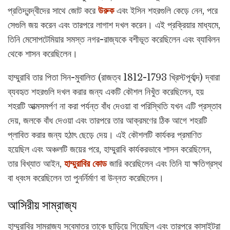
প্রতিদ্বন্দ্বীদের সাথে জোট করে
উরুক
এবং ইসিন শহরগুলি কেড়ে নেন, পরে
সেগুলি জয় করেন এবং তারপরে লাগাশ দখল করেন। এই প্রক্রিয়ার মাধ্যমে,
তিনি মেসোপটেমিয়ার সমস্ত নগর-রাজ্যকে বশীভূত করেছিলেন এবং ব্যাবিলন
থেকে শাসন করেছিলেন।
হাম্মুরাবি তার পিতা সিন-মুবালিত (রাজত্ব 1812-1793 খ্রিস্টপূর্বাব্দ) দ্বারা
ব্যবহৃত শহরগুলি দখল করার জন্য একটি কৌশল নিখুঁত করেছিলেন, হয়
শহরটি আত্মসমর্পণ না করা পর্যন্ত বাঁধ দেওয়া বা পরিস্থিতি যখন এটি প্রস্তাব
দেয়, জলকে বাঁধ দেওয়া এবং তারপরে তার আক্রমণের ঠিক আগে শহরটি
প্লাবিত করার জন্য হঠাৎ ছেড়ে দেয়। এই কৌশলটি কার্যকর প্রমাণিত
হয়েছিল এবং অঞ্চলটি জয়ের পরে, হাম্মুরাবি কার্যকরভাবে শাসন করেছিলেন,
তার বিখ্যাত আইন,
হাম্মুরাবির কোড
জারি করেছিলেন এবং তিনি যা ক্ষতিগ্রস্থ
বা ধ্বংস করেছিলেন তা পুনর্নির্মাণ বা উন্নত করেছিলেন।
আসিরীয় সাম্রাজ্য
হাম্মুরাবির সাম্রাজ্য সবেমাত্র তাকে ছাড়িয়ে গিয়েছিল এবং তারপরে কাসাইটরা