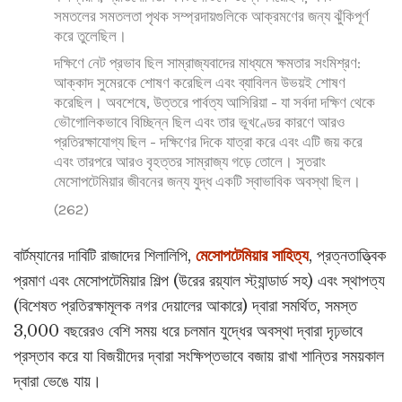
সমতলের সমতলতা পৃথক সম্প্রদায়গুলিকে আক্রমণের জন্য ঝুঁকিপূর্ণ
করে তুলেছিল।
দক্ষিণে নেট প্রভাব ছিল সাম্রাজ্যবাদের মাধ্যমে ক্ষমতার সংমিশ্রণ:
আক্কাদ সুমেরকে শোষণ করেছিল এবং ব্যাবিলন উভয়ই শোষণ
করেছিল। অবশেষে, উত্তরে পার্বত্য আসিরিয়া - যা সর্বদা দক্ষিণ থেকে
ভৌগোলিকভাবে বিচ্ছিন্ন ছিল এবং তার ভূখণ্ডের কারণে আরও
প্রতিরক্ষাযোগ্য ছিল - দক্ষিণের দিকে যাত্রা করে এবং এটি জয় করে
এবং তারপরে আরও বৃহত্তর সাম্রাজ্য গড়ে তোলে। সুতরাং
মেসোপটেমিয়ার জীবনের জন্য যুদ্ধ একটি স্বাভাবিক অবস্থা ছিল।
(262)
বার্টম্যানের দাবিটি রাজাদের শিলালিপি,
মেসোপটেমিয়ার সাহিত্য
, প্রত্নতাত্ত্বিক
প্রমাণ এবং মেসোপটেমিয়ার শিল্প (উরের রয়্যাল স্ট্যান্ডার্ড সহ) এবং স্থাপত্য
(বিশেষত প্রতিরক্ষামূলক নগর দেয়ালের আকারে) দ্বারা সমর্থিত, সমস্ত
3,000 বছরেরও বেশি সময় ধরে চলমান যুদ্ধের অবস্থা দ্বারা দৃঢ়ভাবে
প্রস্তাব করে যা বিজয়ীদের দ্বারা সংক্ষিপ্তভাবে বজায় রাখা শান্তির সময়কাল
দ্বারা ভেঙে যায়।