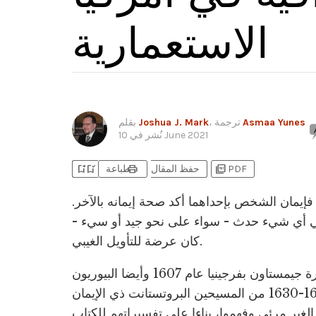
الاستعمارية
Asmaa Yunes
، ترجمة
Joshua J. Mark
بقلم
10 June 2021
نُشر في
bookmark_add
bookmark_added
print
picture_as_pdf
PDF
حفظ المقال
طباعة
فإيمان الشخص بإحداهما أكد صحة إيمانه بالآخر.
لي أي شيء حدث - سواء على نحو جيد أو سيء -
كان عرضة للتأويل الغيبي.
كان المستقرين الأنجليكان المؤسسون لمستعمرة جيمستاون بفرجينيا عام 1607 وأيضا البيوريون
بين عامي 1602-1630 من المسيحين البروتستانت ذي الإيمان
الغير مرئي وفهموا، بناءا على تفسيراتهم للكتاب