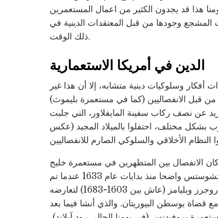
نا هذا قد يجدون الكثير من اعمال المستعمرين
فات المشجع وجودها من قبل المعتقدات الدينية في
ذلك الوقت.
الدين في أمريكا الاستعمارية
ات أفكار وسلوكيات دينية متشابه، إلا أن هذا غير
ن قبل الانفصاليين (كما في مستعمرة بليموث)
د عن نصف ركاب سفينة المايفلاور، التي جلبت
للرب بشكل مختلف، احتفلوا بالميلاد المجيد (عكس
ان الانفصال بين المتطهرين في مستعمرة خليج
ماساتشوستس واضحا منذ بدايات عام 1633 عندما تم
نفي روجرز ويليامز (عاش بين 1603-1683) لتعارضه
ع قضاة بوسطن البيوريتان. والذي أنشا فيما بعد
تعمرة بروفيدنس (في يومنا الحالي رود آيلاند)،