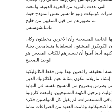
التي نددت بالمزيد من الحرية الدينية، واتبعت
رات كونتيكت ونيو هامشير نفس النموذج حيث
تم تطويرهم من قبل المنفيين من خليج
ماساتشوستس.
ا الخاصة للمسيحية وأن الآخرين مخطئون وكان
لكويكرز المنشئون لبنسلفانيا متسامحين دينيا،
نهم أيضا آمنوا أن تفسيرهم للكتاب المقدس هو
الوحيد الصحيح.
نيسة الحقيقة، رافضين بهذا ليس فقط الكاثوليكية
نشاء ماريلاند لتكون بمثابة نعيم للكاثوليك الذين
س بطرس بتصريح من المسيح نفسه. في النهاية
ثوليك وترحيل الكهنة المسيحيين. واتبعت كارولينا
ل باقي المستعمرات، لم يقبل كل المواطنين فكرة
 الانجليكانية وقامت العديد من الصراعات تماما