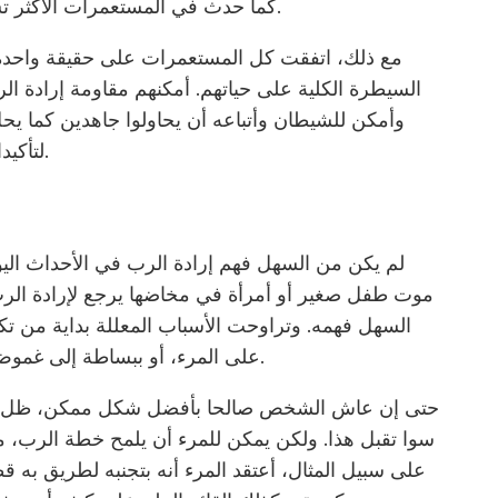
كما حدث في المستعمرات الأكثر تسامحا وتنوعا كمستعمرات نيويورك ونيو جيرسي.
مع ذلك، اتفقت كل المستعمرات على حقيقة واحدة أ
السيطرة الكلية على حياتهم. أمكنهم مقاومة إرادة الر
وأمكن للشيطان وأتباعه أن يحاولوا جاهدين كما يح
التوراتي، سوف تسود إرادة الرب.
لتأكي
لم يكن من السهل فهم إرادة الرب في الأحداث اليو
موت طفل صغير أو أمرأة في مخاضها يرجع لإرادة الرب 
السهل فهمه. وتراوحت الأسباب المعللة بداية من تكفي
على المرء، أو ببساطة إلى غموض الغيبيات بشكل يفوق قدرة الإنسان على فهمها.
حتى إن عاش الشخص صالحا بأفضل شكل ممكن، ظل يعا
سوا تقبل هذا. ولكن يمكن للمرء أن يلمح خطة الرب، م
على سبيل المثال، أعتقد المرء أنه بتجنبه لطريق به