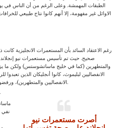
الطبقات المهمشة. وعلى الرغم من أن الناس في يوم
الاوائل غير مفهومة، إلا أنهم كانوا نتاج طبيعي للخرا
رغم الاعتقاد السائد بأن المستعمرات الانجليزية كانت ذ
صحيح. حيث تم تأسيس مستعمرات نيو إنجلاند م
والمتطهرين (كما في خليج ماساتشوستس) ولكن ما يزي
الانفصاليين لبليموث، كانوا أنجليكان الذين تعبدوا 
الانفصاليين والمتطهرين)، ورفضوا النظام الأخلاقي والسلوكي الصارم للانفصاليين.
ك
أصرت مستعمرات نيو
م
إنجلاند على صحة تفسيراتها
مس