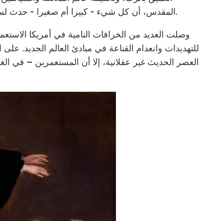
المقدس، أن كل شيء - كبيرا أم صغيرا - حدث لسبب معين: إما إرادة الرب أو مكائد من الشيطان.
وصلت العديد من الخرافات النامية في أمريكا الاستعم
للتهديدات وانعدام القناعة في مبادئ العالم الجديد. على
العصر الحديث غير عقلانية، إلا أن المستعمرين – في ال