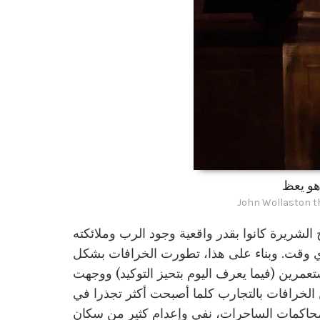
هو يعظ
John Wollaston t
الشريرة كانوا بقدر واقعية وجود الرب وملائكته
ي أي وقت. وبناء على هذا، تطورت الخرافات بشكل
تعمرين (فيما يعرف اليوم بتحيز التوكيد) ووجهت
من الخرافات بالتجارب كلما أصبحت أكثر تجذرا في
كمحاكمات الساحرات، نفي وإعدام كثير من سكان