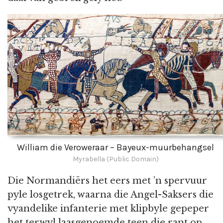
William die Veroweraar – Bayeux-muurbehangsel
Myrabella (Public Domain)
Die Normandiërs het eers met ’n spervuur
pyle losgetrek, waarna die Angel-Saksers die
vyandelike infanterie met klipbyle gepeper
het terwyl laasgenoemde teen die rant op