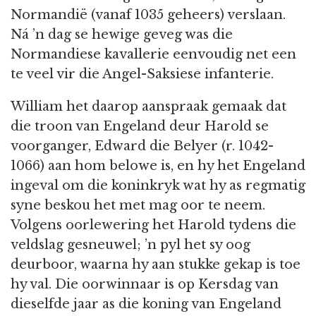
Normandië (vanaf 1035 geheers) verslaan.
Ná ’n dag se hewige geveg was die
Normandiese kavallerie eenvoudig net een
te veel vir die Angel-Saksiese infanterie.
William het daarop aanspraak gemaak dat
die troon van Engeland deur Harold se
voorganger, Edward die Belyer (r. 1042-
1066) aan hom belowe is, en hy het Engeland
ingeval om die koninkryk wat hy as regmatig
syne beskou het met mag oor te neem.
Volgens oorlewering het Harold tydens die
veldslag gesneuwel; ’n pyl het sy oog
deurboor, waarna hy aan stukke gekap is toe
hy val. Die oorwinnaar is op Kersdag van
dieselfde jaar as die koning van Engeland