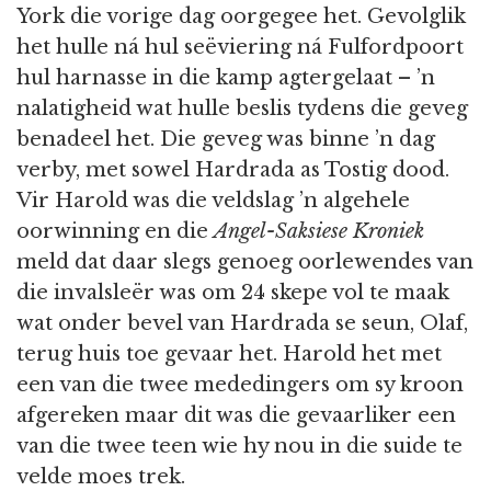
York die vorige dag oorgegee het. Gevolglik
het hulle ná hul seëviering ná Fulfordpoort
hul harnasse in die kamp agtergelaat – ’n
nalatigheid wat hulle beslis tydens die geveg
benadeel het. Die geveg was binne ’n dag
verby, met sowel Hardrada as Tostig dood.
Vir Harold was die veldslag ’n algehele
oorwinning en die
Angel-Saksiese Kroniek
meld dat daar slegs genoeg oorlewendes van
die invalsleër was om 24 skepe vol te maak
wat onder bevel van Hardrada se seun, Olaf,
terug huis toe gevaar het. Harold het met
een van die twee mededingers om sy kroon
afgereken maar dit was die gevaarliker een
van die twee teen wie hy nou in die suide te
velde moes trek.