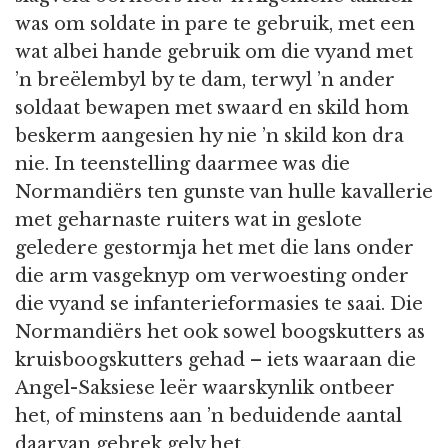
was om soldate in pare te gebruik, met een
wat albei hande gebruik om die vyand met
’n breëlembyl by te dam, terwyl ’n ander
soldaat bewapen met swaard en skild hom
beskerm aangesien hy nie ’n skild kon dra
nie. In teenstelling daarmee was die
Normandiërs ten gunste van hulle kavallerie
met geharnaste ruiters wat in geslote
geledere gestormja het met die lans onder
die arm vasgeknyp om verwoesting onder
die vyand se infanterieformasies te saai. Die
Normandiërs het ook sowel boogskutters as
kruisboogskutters gehad – iets waaraan die
Angel-Saksiese leër waarskynlik ontbeer
het, of minstens aan ’n beduidende aantal
daarvan gebrek gely het.