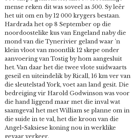
mense reken dit was soveel as 500. Sy leër
het uit om en by 12 000 krygers bestaan.
Hardrada het op 8 September op die
noordoostelike kus van Engeland naby die
mond van die Tynerivier geland waar ’n
klein vloot van moontlik 12 skepe onder
aanvoering van Tostig by hom aangesluit
het. Van daar het die twee vlote suidwaarts
geseil en uiteindelik by Ricall, 16 km ver van
die sleutelstad York, voet aan land gesit. Die
bedreiging vir Harold Godwinson was voor
die hand liggend maar met die inval wat
saamgeval het met William se planne om in
die suide in te val, het die kroon van die
Angel-Saksiese koning nou in werklike
gevaar verkeer.