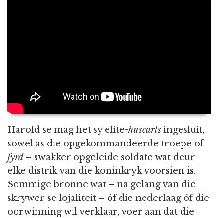
Harold se mag het sy elite-
huscarls
ingesluit,
sowel as die opgekommandeerde troepe of
fyrd
– swakker opgeleide soldate wat deur
elke distrik van die koninkryk voorsien is.
Sommige bronne wat – na gelang van die
skrywer se lojaliteit – óf die nederlaag óf die
oorwinning wil verklaar, voer aan dat die