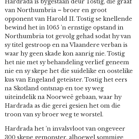
Hardrada is bygestaan deur Tostig, die graaf
van Northumbria – broer en groot
opponent van Harold II. Tostig se knellende
bewind het in 1065 ’n ernstige opstand in
Northumbria tot gevolg gehad sodat hy van
sy titel gestroop en na Vlaandere verban is
waar hy geen skade kon aanrig nie. Tostig
het nie met sy behandeling verlief geneem
nie en sy skepe het die suidelike en oostelike
kus van Engeland geteister. Tostig het eers
na Skotland ontsnap en toe sy weg
uiteindelik na Noorweë gebaan, waar hy
Hardrada as die gerei gesien het om die
troon van sy broer weg te worstel.
Hardrada het ’n invalsvloot van ongeveer
300 skepe gemonster, alhoewel sommige