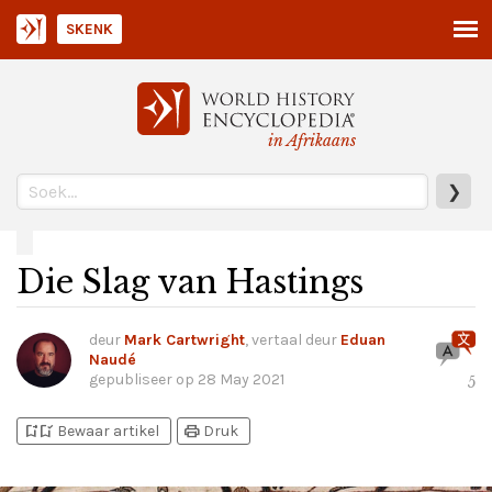
SKENK
in Afrikaans
❯
Die Slag van Hastings
deur
Mark Cartwright
, vertaal deur
Eduan
Naudé
gepubliseer op
28 May 2021
5
bookmark_add
bookmark_added
print
Bewaar artikel
Druk