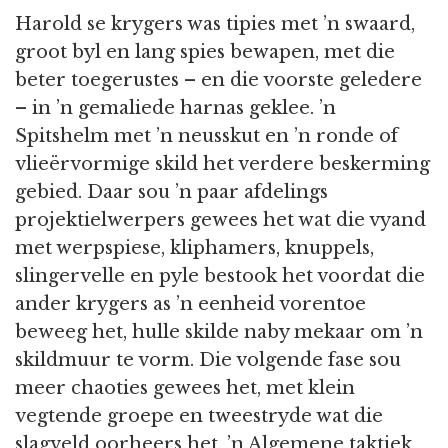
Harold se krygers was tipies met ’n swaard,
groot byl en lang spies bewapen, met die
beter toegerustes – en die voorste geledere
– in ’n gemaliede harnas geklee. ’n
Spitshelm met ’n neusskut en ’n ronde of
vlieërvormige skild het verdere beskerming
gebied. Daar sou ’n paar afdelings
projektielwerpers gewees het wat die vyand
met werpspiese, kliphamers, knuppels,
slingervelle en pyle bestook het voordat die
ander krygers as ’n eenheid vorentoe
beweeg het, hulle skilde naby mekaar om ’n
skildmuur te vorm. Die volgende fase sou
meer chaoties gewees het, met klein
vegtende groepe en tweestryde wat die
slagveld oorheers het. ’n Algemene taktiek