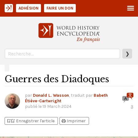
ADHÉSION
FAIRE UN DON
En français
❯
Guerres des Diadoques
par
Donald L. Wasson
, traduit par
Babeth
Étiève-Cartwright
publié le
19 March 2024
3
bookmark_add
bookmark_added
print
Enregistrer l'article
Imprimer