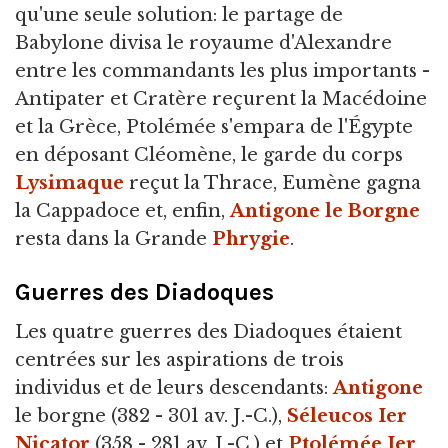
qu'une seule solution: le partage de
Babylone divisa le royaume d'Alexandre
entre les commandants les plus importants -
Antipater et Cratère reçurent la Macédoine
et la Grèce, Ptolémée s'empara de l'Égypte
en déposant Cléomène, le garde du corps
Lysimaque
reçut la Thrace, Eumène gagna
la Cappadoce et, enfin,
Antigone le Borgne
resta dans la Grande
Phrygie
.
Guerres des Diadoques
Les quatre guerres des Diadoques étaient
centrées sur les aspirations de trois
individus et de leurs descendants:
Antigone
le borgne (382 - 301 av. J.-C.),
Séleucos Ier
Nicator
(358 - 281 av. J.-C.) et
Ptolémée Ier