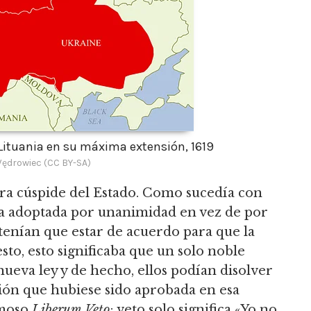
ituania en su máxima extensión, 1619
drowiec (CC BY-SA)
era cúspide del Estado.
Como sucedía con
 era adoptada por unanimidad en vez de por
tenían que estar de acuerdo para que la
to, esto significaba que un solo noble
ueva ley y de hecho, ellos podían disolver
ción que hubiese sido aprobada en esa
famoso
Liberum Veto
; veto solo significa «Yo no