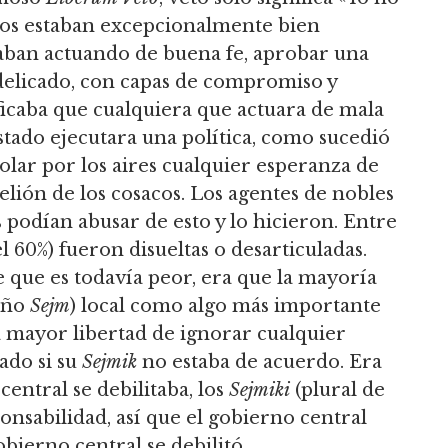
acos estaban excepcionalmente bien
ban actuando de buena fe, aprobar una
o delicado, con capas de compromiso y
ficaba que cualquiera que actuara de mala
stado ejecutara una política, como sucedió
lar por los aires cualquier esperanza de
elión de los cosacos.
Los agentes de nobles
 podían abusar de esto y lo hicieron.
Entre
el 60%) fueron disueltas o desarticuladas.
 que es todavía peor,
era que la mayoría
eño
Sejm
) local como algo más importante
a mayor libertad de ignorar cualquier
ado si su
Sejmik
no estaba de acuerdo.
Era
central se debilitaba, los
Sejmiki
(plural de
onsabilidad, así que el gobierno central
obierno central se debilitó.