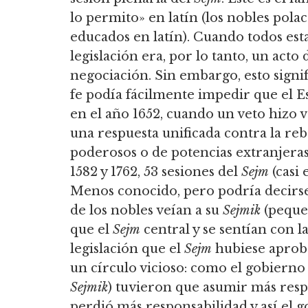
lo permito» en latín (los nobles pol
educados en latín).
Cuando todos esta
legislación era, por lo tanto, un act
negociación.
Sin embargo, esto signi
fe podía fácilmente impedir que el E
en el año 1652,
cuando un veto hizo vo
una respuesta unificada contra la reb
poderosos o de potencias extranjeras
1582 y 1762, 53 sesiones del
Sejm
(casi 
Menos conocido, pero podría decirse
de los nobles veían a su
Sejmik
(pequ
que el
Sejm
central y se sentían con l
legislación que el
Sejm
hubiese aprob
un círculo vicioso: como el gobierno 
Sejmik
) tuvieron que asumir más resp
perdió más responsabilidad y así el g