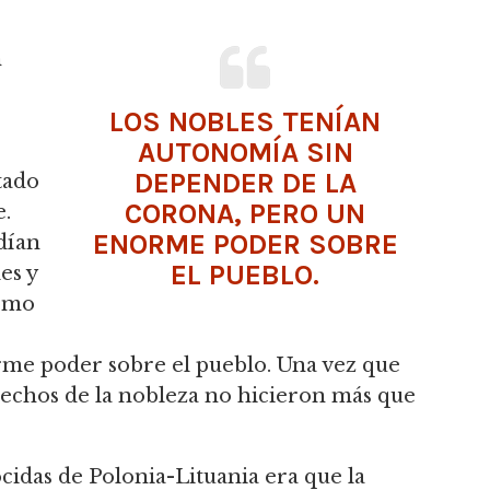
n
LOS NOBLES TENÍAN
AUTONOMÍA SIN
DEPENDER DE LA
tado
CORONA, PERO UN
e.
ENORME PODER SOBRE
odían
EL PUEBLO.
es y
cómo
rme poder sobre el pueblo.
Una vez que
erechos de la nobleza no hicieron más que
cidas de Polonia-Lituania era que la