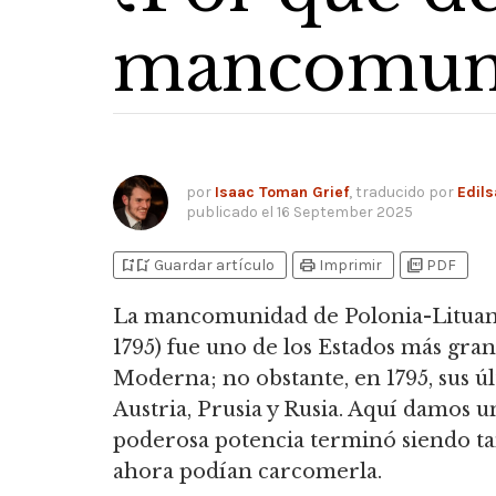
mancomunid
por
Isaac Toman Grief
, traducido por
Edils
publicado el
16 September 2025
bookmark_add
bookmark_added
print
picture_as_pdf
Guardar artículo
Imprimir
PDF
La mancomunidad de Polonia-Lituania
1795) fue uno de los Estados más gra
Moderna; no obstante, en 1795,
sus úl
Austria, Prusia y Rusia.
Aquí damos un 
poderosa potencia terminó siendo tan
ahora podían carcomerla.