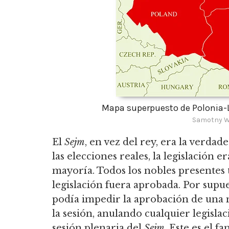
Mapa superpuesto de Polonia-L
Samotny Wę
El
Sejm
, en vez del rey, era la verdad
las elecciones reales, la legislación
mayoría.
Todos los nobles presentes 
legislación fuera aprobada.
Por supues
podía impedir la aprobación de una n
la sesión, anulando cualquier legisla
sesión plenaria del
Sejm
. Este es el 