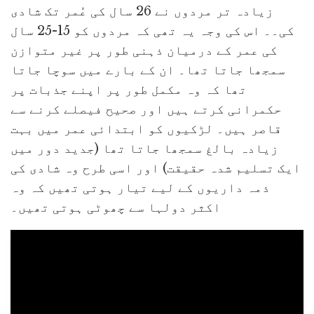
زیادہ تر مردوں نے 26 سال کی عُمر تک شادی
کی۔۔ اس کی وجہ یہ تھی کہ مردوں کو 15-25 سال
کی عمر کے درمیان ذہنی طور پر غیر متوازن
سمجھا جاتا تھا۔ ان کے بارے میں سوچا جاتا
تھا کہ وہ مکمل طور پر اپنے جذبات پر
حکمرانی کرتے ہیں اور صحیح فیصلے کرنے سے
قاصر ہیں۔ لڑکیوں کو ابتدائی عمر میں بہت
زیادہ بالغ سمجھا جاتا تھا (جدید دور میں
ایک تسلیم شدہ حقیقت) اور اسی طرح وہ شادی کی
ذمہ داریوں کے لیے تیار ہوتی تھیں کہ وہ
اکثر دولہا سے چھوٹی ہوتی تھیں۔