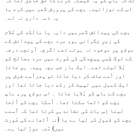
تک کہ باپ کو یہ فیصلہ کرنے کا حق حاصل تھا کہ
اس کے نوزائیدہ بچے کی پرورش گھر میں کرے یا
یہ ذمہ داری نہ لے۔
بچے کی پیدائش گھرمیں دایہ یا مالکه کی غُلام
کی زیرِ نِگرانی ہو، مرد بچے کی پیدائش کے
موقع پر موجود نہ ہوتے تھے اگرچہ اُونچے درجہ
کے لوگ کِسی پیچِدگی کی صُورت میں مرد معالج کو
بُلا لیتے تھے۔ ایک بار جب بچہ پیدہ ہو جاتا
اور اُسے صاف کر دیا جاتا تو پھراُسے فرش پر
ایک کمبل میں لپیٹ کر رکھ دیا جاتا تھا اور
بچے کے باپ کو بُلایا جاتا ۔ اس موقع پر، باپ
بچے کو اٹھا سکتا تھا۔ اُسکا بچے کو اُٹحا
لینا اِس بات کی نشاندہی کرتا تھا کہ اُسنے
بچے کو قبول کر لیا ہے یا (نہ اُٹھانے کی صُورت
میں) مُنہ موڑ لیا ہے۔