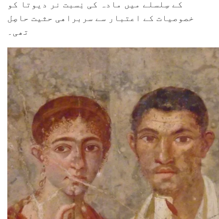
کے سِلسلے میں مادہ کی نِسبت نر دیوتا کو
خصوصیات کے اعتبار سے سربراهی حثیت حاصِل
تھی۔