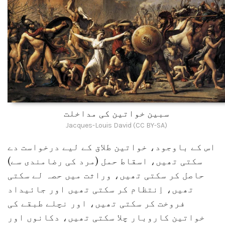
سبین خواتین کی مداخلت
Jacques-Louis David (CC BY-SA)
اس کے باوجود، خواتین طلاق کے لیے درخواست دے
سکتی تھیں، اسقاط حمل (مرد کی رضامندی سے)
حاصل کر سکتی تھیں، وراثت میں حصہ لے سکتی
تھیں، اِنتظام کر سکتی تھیں اور جائیداد
فروخت کر سکتی تھیں، اور نچلے طبقے کی
خواتین کاروبار چلا سکتی تھیں، دکانوں اور