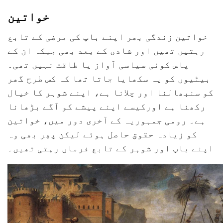
خواتین
خواتین زندگی بھر اپنے باپ کی مرضی کے تابع
رہتیں تھیں اور شادی کے بعد بھی جبکہ ان کے
پاس کوئی سیاسی آواز یا طاقت نہیں تھی۔
بیٹیوں کو یہ سکھایا جاتا تھا کہ کس طرح گھر
کو سنبھالنا اور چلانا ہے، اپنے شوہر کا خیال
رکھنا ہے اورکیسے اپنے پیشے کو آگے بڑھانا
ہے۔ رومی جمہوریہ کے آخری دور میں، خواتین
کو زیادہ حقوق حاصل ہوئے لیکن پھِر بھی وہ
اپنے باپ اور شوہر کے تابع فرماں رہتی تھیں۔