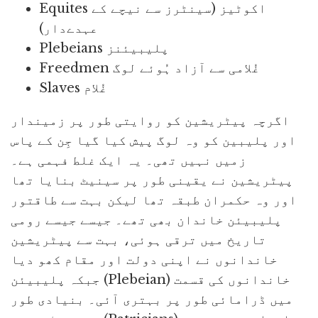
Equites اکوٹیز (سینٹرز سے نیچے کے
عہدےدار)
Plebeians پلیبیئنز
Freedmen غُلامی سے آزاد ہُوئے لوگ
Slaves غُلام
اگرچہ پیٹریشین کو روایتی طور پر زمیندار
اور پلیبین کو وہ لوگ پیش کیا گیا جِن کے پاس
زمیں نہیں تھی۔ یہ ایک غلط فہمی ہے۔
پیٹریشین نے یقینی طور پر سینیٹ بنایا تھا
اور وہ حکمران طبقہ تھا لیکن بہت سے طاقتور
پلیبیئن خاندان بھی تھے۔ جیسے جیسے رومی
تاریخ میں ترقی ہوئی، بہت سے پیٹریشین
خاندانوں نے اپنی دولت اور مقام کھو دیا
جبکہ پلیبیئن (Plebeian) خاندانوں کی قسمت
میں ڈرامائی طور پر بہتری آئی۔ بنیادی طور