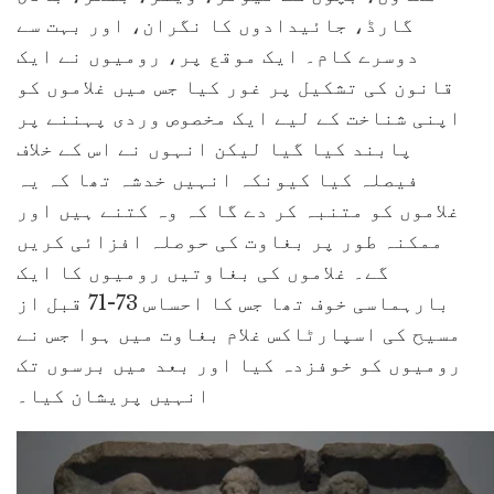
گارڈ، جائیدادوں کا نگران، اور بہت سے
دوسرے کام۔ ایک موقع پر، رومیوں نے ایک
قانون کی تشکیل پر غور کیا جس میں غلاموں کو
اپنی شناخت کے لیے ایک مخصوص وردی پہننے پر
پابند کیا گیا لیکن انہوں نے اس کے خلاف
فیصلہ کیا کیونکہ انہیں خدشہ تھا کہ یہ
غلاموں کو متنبہ کر دے گا کہ وہ کتنے ہیں اور
ممکنہ طور پر بغاوت کی حوصلہ افزائی کریں
گے۔ غلاموں کی بغاوتیں رومیوں کا ایک
بارہماسی خوف تھا جس کا احساس 73-71 قبل از
مسیح کی اسپارٹاکس غلام بغاوت میں ہوا جس نے
رومیوں کو خوفزدہ کیا اور بعد میں برسوں تک
انہیں پریشان کیا۔