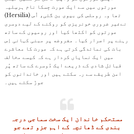
عورتوں میں سے ایک عورت جِسکا نام ہرسِلیہ
(Hersilia) تھا وہ روملس کی بیوی بن گئی، اُس
نےغیر ضروری خونریزی کو روکنے کے لیے دوسری
عورتوں کو اکٹھا کیا اور رومیوں کے ساتھ
رہنے پر اصرار کیا۔ مفروضه پر مبنی کہانی اِس
بات کی نمائدگی کرتی ہے کہ عورت کا معاشرے
میں ایک نمایاں کردار ہے کہ کیسے مخالف
قبائل شادی کے ذریعے ایک دُوسرے کے ساتھ پُر
امن طریقے سے رہ سکتے ہیں اور خاندانوں کو
جوڑ سکتے ہیں۔
مستحکم خاندان ایک سخت سماجی درجہ
بندی کے ڈھانچہ کے اہم جزو تھے جو