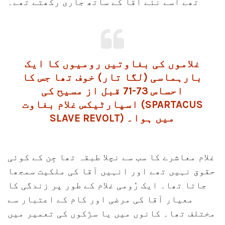
تھے اسے نئے آقا کے ساتھ جاری رکھتے تھے۔
غلاموں کی بغاوتیں رومیوں کا ایک
بارہماسی (لگا تار) خوف تھا جس کا
احساس 73-71 قبل از مسیح کی
اسپارٹیکس غلام بغاوت (SPARTACUS
SLAVE REVOLT) میں ہوا۔
غلام معاشرے کا سب سے نچلا طبقہ تھا جِن کے کوئی
حقوق نہیں تھے اور انہیں آقا کی ملکیت سمجھا
جاتا تھا۔ ایک رُومی غلام کے طور پر زندگی کا
معیار آقا کی مرضی اور کام کے اعتبار سے
مختلف تھا۔ کانوں میں یا سڑکوں کی تعمیر میں