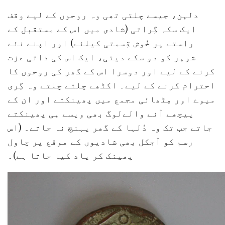
دلہن، جیسے چلتی تھی وہ روحوں کے لیے وقف
ایک سکہ گِراتی (شادی میں اس کے مستقبل کے
راستے پر خُوش قِسمتی کیلئے) اور اپنے نئے
شوہر کو دو سکے دیتی، ایک اس کی ذاتی عزت
کرنے کے لیے اور دوسرا اس کے گھر کی روحوں کا
احترام کرنے کے لیے۔ اکٹھے چلتے چلتے وہ گِری
میوے اور مِٹھائی مجمع میں پھینکتے اور ان کے
پیچھے آنے والےلوگ بھی ویسے ہی پھینکتے
جاتے جب تک وہ دُلہا کے گھر پہنچ نہ جاتے۔ (اس
رسم کو آجکل بھی شادیوں کے موقع پر چاول
پھینک کر یاد کیا جاتا ہے)۔