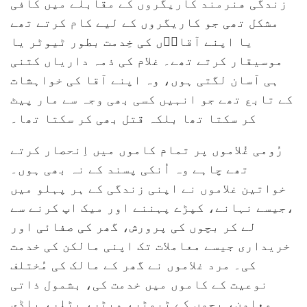
زندگی هنرمند کاریگروں کے مقابلے میں کافی
مشکل تھی جو کاریگروں کے لیے کام کرتے تھے
یا اپنے آقاوؐں کی خِدمت بطور ٹیوٹر یا
موسیقار کرتے تھے۔ غلام کی ذمہ داریاں کتنی
ہی آسان لگتی ہوں، وہ اپنے آقا کی خواہشات
کے تابع تھے جو انہیں کسی بھی وجہ سے مار پیٹ
کر سکتا تھا بلکہ قتل بھی کر سکتا تھا۔
رُومی غُلاموں پر تمام کاموں میں اِنحصار کرتے
تھے چاہے وہ اُنکی پسند کے نہ بھی ہوں۔
خواتین غلاموں نے اپنی زندگی کے ہر پہلو میں
،جیسے نہانے، کپڑے پہننے اور میک اپ کرنے سے
لے کر بچوں کی پرورش، گھر کی صفائی اور
خریداری جیسے معاملات تک اپنی مالکن کی خدمت
کی۔ مرد غلاموں نے گھر کے مالک کی مُختلف
نوعیت کے کاموں میں خدمت کی، بشمول ذاتی
معاون، بچوں کے ٹیوٹر، ویٹر، بٹلر، باڈی