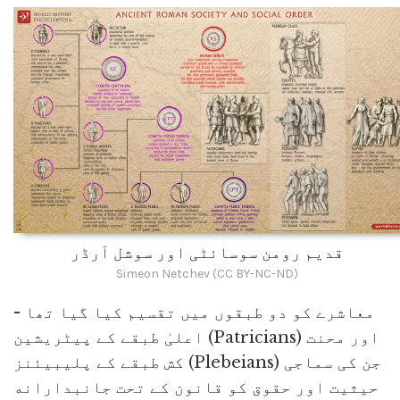
قدیم رومن سوسائٹی اور سوشل آرڈر
Simeon Netchev (CC BY-NC-ND)
معاشرے کو دو طبقوں میں تقسیم کیا گیا تھا -
اعلیٰ طبقے کے پیٹریشین (Patricians) اور محنت
کش طبقے کے پلیبیئنز (Plebeians) جن کی سماجی
حیثیت اور حقوق کو قانون کے تحت جانبدارانه