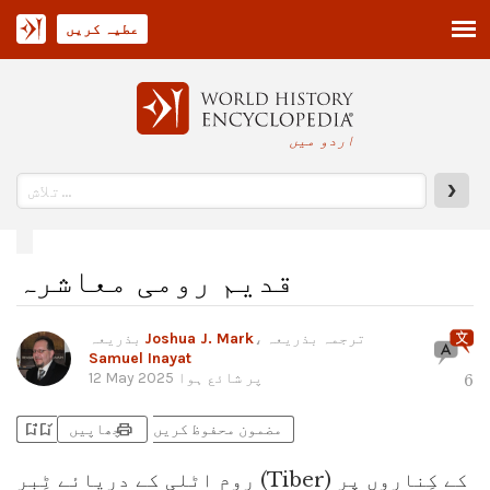
عطیہ کریں
اردو میں
❯
قدیم رومی معاشرہ
، ترجمہ بذریعہ
Joshua J. Mark
بذریعہ
Samuel Inayat
پر شائع ہوا
12 May 2025
6
bookmark_add
bookmark_added
print
مضمون محفوظ کریں
چھاپیں
روم اٹلی کے دریائے ٹِبر (Tiber) کے کِناروں پر