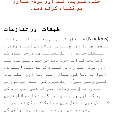
جنس، شہریت، نسب اور مردم شماری
پر بُنیاد کرتے تھے۔
طبقات اور تنازعات
خاندان کو رومی معاشرے کا نیوکلئس (Nucleus)
سمجھا جاتا تھا جِسنے ہر طبقے کی بُنیاد رکھی۔
مستحکم خاندان ایک سخت سماجی درجہ بندی کے
ڈھانچہ کے اہم جزو تھے جو جنس، شہریت، نسب
اور مردم شماری پر بُنیاد کرتے تھے۔ (بُنیادی
اصول یہ تھا کون کہاں رہتا تھا اور اُسکے پاس
کِتنی زمیں تھی)۔ ایک شہری کو ابتدائی طور پر
پندرہ سال سے زیادہ عمر کے کسی بھی مرد کو
مرد کے طور پر بیان کیا گیا تھا جو لاطینیوں
کے اصل تین قبائل میں سے ایک کا رکن تھا جس نے
پھر سیاسی اور سماجی طور پر لوگوں کی