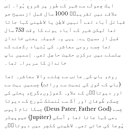
ایک چھوٹَے سے شہر کے طور پر شروع ہُوا۔ اِس
علاقے میں تقریباؐ 1000 سال قبل ازمسیح جو
قبائل آباد تھے اُنہیں لاطِن یا لاطینی کہا جاتا
تھا لیکن شہر کے آباد ہونے کا وقت 753 سال
قبل از مسیح ہے۔ یہی وہ قبیلہ یعنی خاندان
تھا جِسے رومی معاشرہ کی بُنیاد رکھنے کے
سِلسلے میں مرکزی حثیت حاصِل تھی۔ اِسمیں باپ
خاندان کا سربراہ تھا۔
روم، باپ کی ِجانب سے چلنے والا معاشرہ تھا
(باپ کے خُون کی نِسبت سے وراثت) جِسمیں بہت سے
اور دیوتاوؐں کے علاوہ گھوڑوں،گرج، بِجلی کی
چمک، طُوفان اور آگ سے مُنسلک سُورج کے دیوتا
جِسکا نام ڈیوس (Deus Pater, Father God) جِسے
جیوپیٹر (Jupiter) بھی کہا جاتا تھا ، اُسکی
پُوجا کی جاتی تھی۔ لاطینی کلچر میں دیوتاوؐں