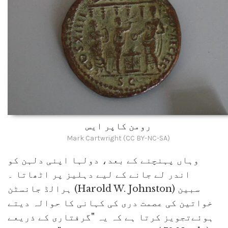
رومن کاپر ایس
Mark Cartwright (CC BY-NC-SA)
وہاں پہنچنے کے بعد، دولہا اپنی دلہن کو
اندر لے جانے کے لیے دہلیز پر اٹھاتا ۔
ہرالڈ جانسٹن (Harold W. Johnston) سبین
خواتین کی عصمت دری کی کہانی کا حوالہ دیتے
ہوئےتجویز کرتا ہے کہ یہ "گرفتاری کے ذریعے