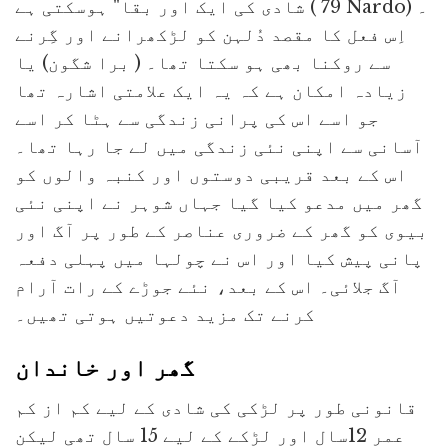
شادی کی ایک اور بقا" ہوسکتی ہے ( 79 Nardo) ۔
اِس فعل کا مقصد دُلہن کو لڑکھرانے اور گِرنے
سے روکنا بھی ہو سکتا تھا۔ ( برا شگون) یا
زیادہ امکان ہے کہ یہ ایک علامتی اشارہ تھا
جو اسے اس کی پرانی زندگی سے ہٹا کر اسے
آسانی سے اپنی نئی زندگی میں لے جا رہا تھا۔
اس کے بعد قریبی دوستوں اور کنبہ والوں کو
گھر میں مدعو کیا گیا جہاں شوہر نے اپنی نئی
بیوی کو گھر کے ضروری عناصر کے طور پر آگ اور
پانی پیش کیا اور اس نے چولہا میں پہلی دفعہ
آگ جلائی۔ اس کے بعد، نئے جوڑے کے رات آرام
کرنے تک مزید دعوتیں ہوتی تھیں۔
گھر اور خاندان
قانونی طور پر لڑکی کی شادی کے لیے کم از کم
عمر 12سال اور لڑکے کے لیے 15 سال تھی لیکن