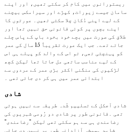
ریستورانوں میں کام کر سکتی تھیں، اور اپنے
سامان جیسے زیورات، کپڑے اور سیرامکس بیچنے
کے لیے اپنی دُکان چلا سکتی تھیں۔ عورتوں کا
اپنے بچوں پر کوئی قانونی حق نہیں تھا اور
طلاق کی صورت میں بچے خود بخود باپ کے پاس چلے
جاتے تھے۔ جب ایک عورت تقریباً 15 سال کی عمر
کو پہنچتی تھی، تو اس کے والد کو پہلے ہی اس
کے لیے مناسب ساتھی مل جاتا تھا لیکن کچھ
لڑکیوں کی منگنی اکثر بڑی عمر کے مردوں سے
ابتدائی عمر میں ہی کر دی جاتی تھی ۔
شادی
شادی آجکل کے تسلییم شُدہ طریقہ سے نہیں ہوتی
تھی ۔قانونی طور پر شادی دو رُومی شہریوں کی
رضامندی ہی سے ہو سکتی تھی لیکن "رضامندی"
شاید ہمیشہ آزادانہ طور پر نہیں دی جاتی