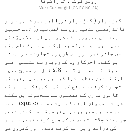
رومن ٹوگا، ٹاراگونا
Mark Cartwright (CC BY-NC-SA)
گھڑ سوار ( گھڑ سوار فوج) اصل میں شاہی سوار
نائٹ (یعنی ہتھیاروں سے لیس سِپای) تھے جنہیں
ابتدائی جمہوریہ کے دور میں اپنے گھوڑے کی
خریداری اور دیکھ بھال کے لیے ایک خاص رقم
دی جاتی تھی اور اس طرح وہ تجارت سے وابستہ
ہو گئے۔ آخرکار وہ کاروبار سے متعلق اعلیٰ
طبقے کا حصہ بن گئے۔ 218 قبل از مسیح میں،
ایک قانون منظور کیا گیا جس میں سینیٹرز کو
تجارت کرنے سے منع کیا گیا کیونکہ یہ ان کے
قانون سازی کے فیصلوں سے سمجھوتہ بن سکتے
تھے۔ equites افراد محب وطن طبقے کے مرد تھے،
جو سماجی طور پر سینیٹر طبقے سے کمتر تھے،
جو بینک چلاتے تھے، ٹیکس جمع کرتے تھے، سامان
کی درآمد و برآمد کرتے تھے، اور گھروں کی