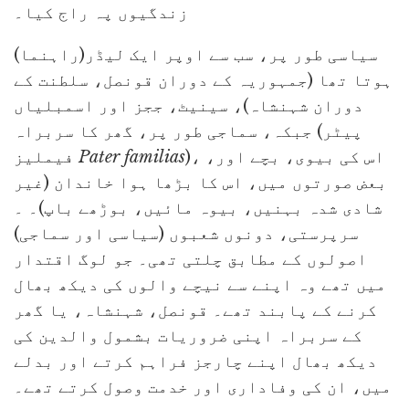
زندگیوں پہ راج کیا۔
سیاسی طور پر، سب سے اوپر ایک لیڈر(راہنما)
ہوتا تھا (جمہوریہ کے دوران قونصل، سلطنت کے
دوران شہنشاہ)، سینیٹ، ججز اور اسمبلیاں
جبکہ، سماجی طور پر، گھر کا سربراہ (پیٹر
)، اس کی بیوی، بچے اور،
Pater familias
فیملیز
بعض صورتوں میں، اس کا بڑھا ہوا خاندان (غیر
شادی شدہ بہنیں، بیوہ مائیں، بوڑھے باپ)۔ ۔
سرپرستی، دونوں شعبوں (سیاسی اور سماجی)
اصولوں کے مطابق چلتی تھی۔ جو لوگ اقتدار
میں تھے وہ اپنے سے نیچے والوں کی دیکھ بھال
کرنے کے پابند تھے۔ قونصل، شہنشاہ، یا گھر
کے سربراہ اپنی ضروریات بشمول والدین کی
دیکھ بھال اپنے چارجز فراہم کرتے اور بدلے
میں، ان کی وفاداری اور خدمت وصول کرتے تھے۔