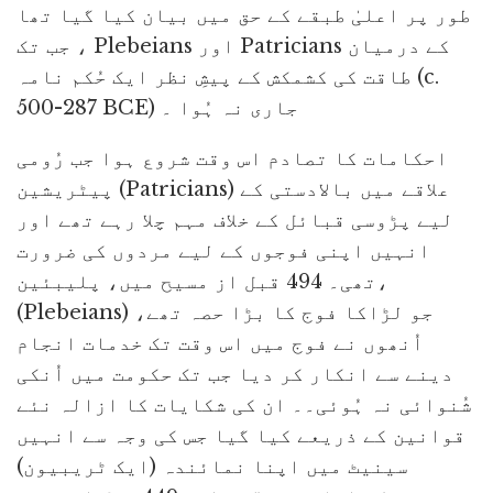
طور پر اعلیٰ طبقے کے حق میں بیان کیا گیا تھا
جب تک ، Plebeians اور Patricians کے درمیان
طاقت کی کشمکش کے پیشِ نظر ایک حُکم نامہ (c.
500-287 BCE) جاری نہ ہُوا ۔
احکامات کا تصادم اس وقت شروع ہوا جب رُومی
پیٹریشین (Patricians) علاقے میں بالادستی کے
لیے پڑوسی قبائل کے خلاف مہم چلا رہے تھے اور
انہیں اپنی فوجوں کے لیے مردوں کی ضرورت
تھی۔ 494 قبل از مسیح میں، پلیبئین،
(Plebeians) جو لڑاکا فوج کا بڑا حصہ تھے،
اُنھوں نے فوج میں اس وقت تک خدمات انجام
دینے سے انکار کر دیا جب تک حکومت میں اُنکی
شُنوائی نہ ہُوئی۔۔ ان کی شکایات کا ازالہ نئے
قوانین کے ذریعے کیا گیا جس کی وجہ سے انہیں
سینیٹ میں اپنا نمائندہ (ایک ٹریبیون)