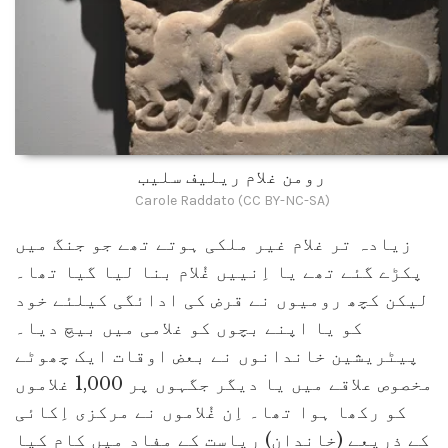
رومن غلام ریلیف سلیب
Carole Raddato (CC BY-NC-SA)
زیادہ تر غلام غیر ملکی ہوتے تھے جو جنگ میں
پکڑے گئے تھے یا اِنییں غُلام بنا لیا گیا تھا۔
لیکن کچھ رومیوں نے قرض کی ادائگی کیلئے خود
کو یا اپنے بچوں کو غلامی میں بیچ دیا۔
پیٹریشین خاندانوں نے بعض اوقات ایک چھوٹے
مخصوص علاقے میں یا دیگر جگہوں پر 1,000 غلاموں
کو رکھا ہوا تھا۔ اِن غُلاموں نے مرکزی اِکائی
کے ذریعے (خاندان) ریاست کے مفاد میں کام کیا