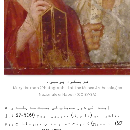
فریسکو، پومپی۔
Mary Harrsch (Photographed at the Museo Archaeologico
Nazionale di Napoli) (CC BY-SA)
اِبتدائی دور سےباپ کی نِسبت سے چلنے والا
معاشرہ جو (نا صِرف) جمہوریہ روم (509-27 قبل
از مسیح) کے وقت تھا، مغرب میں سلطنتِ روم (27