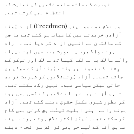
تجارت کے ساتھ ساتھ غلاموں کی تجارت کا
انتظام بھی کرتے تھے۔
آزاد ہُوئے (Freedmen) وہ غلام تھے جو اپنی
آزادی خریدنے میں کامیاب ہو گئے تھے یا جن
کے مالکان نے انہیں آزاد کر دیا تھا۔ آزاد
ہونے والا مرد یا عورت بعد میں اپنے پہلے
والے مالک یا مالکہ کیساتھ مالک اور نوکر کے
رِشتہ کے نمونہ پر چلتے ہُوئے اُن کے موکل بن
جاتے تھے۔۔ آزاد ہُوئےغلاموں کو شہریت تو دی
جاتی لیکن سیاسی عہدہ نہیں رکھ سکتے تھے۔
تاہم آزاد ہونے والے غلاموں کے کسی بھی بچے
کو بطور شہری مکمل حقوق دیئے گئے تھے۔ آزاد
ہونے والے اپنی اہلیت کیمُطابق کوئی بھی کام
کر سکتے تھے۔ لیکن اکثر غلام ہوتے ہوئے اپنے
سابق آقا کے لیے جو بھی فرائض سرانجام دیتے