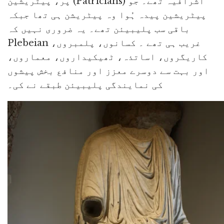
پر، پیٹریشین (Patricians) اشرافیہ تھے۔ جو
پیٹریشین پیدہ ہُوا وہ پیٹریشن ہی تھا جبکہ
باقی سب پلیبیئن تھے۔ یہ ضروری نہیں کہ
Plebeian غریب ہی تھے ۔ کسانوں، پلمبروں،
کاریگروں، اساتذہ، ٹھیکیداروں، معماروں،
اور بہت سے دوسرے معزز اور منافع بخش پیشوں
کی نمایندگی پلیبیئن طبقے نے کی۔