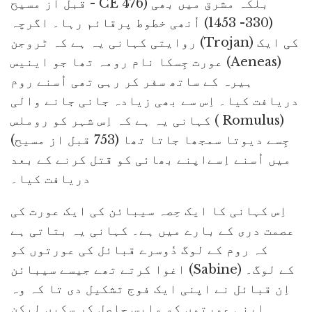
قبل از مسیح - CE 476) بلکہ مشرق میں بھی
(330- 1453) اُنھی خطوط پرقائم رہا۔ اگرچہ
روایتی کہانی یہ ہے کہ ٹروجن (Trojan) کی ایک
عورت جِسکا نام رومہ تھا جو اینیس (Aeneas)
ہیرہ کے ساتھ سفر کر رہی تھی اُسنے روم
دریافت کیا۔ اِس سے بھی زیادہ جانی جانے والی
کہانی یہ ہے کہ اِس شہر کو روملس ( Romulus)
جِسے دیوتا سمجھا جاتا تھا (753 قبل از مسیح)
میں اُسنے اِسےاپنے بھائی کو قتل کرنے کے بعد
دریافت کیا۔
اِس کہانی کا ایک حِصہ سیبائن کی ایک عورت کی
عصمت دری کے بارے میں ہے۔ کہانی یہ بتاتی ہے
کہ روم کے لوگ دُوسرے قبائل کی عورتوں کو
اغوا کرتے تھے جیسے سیبائن (Sabine) کے لوگ۔
اِن قبائل نے اپنی ایک فوج تشکیل دی تا کہ وہ
اپنی عورتوں کو واپس حاصل کر سکیں لیکن