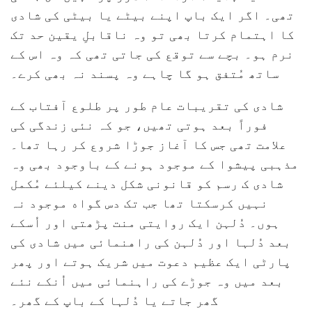
تھی۔ اگر ایک باپ اپنے بیٹے یا بیٹی کی شادی
کا اہتمام کرتا بھی تو وہ ناقابلِ یقین حد تک
نرم ہو۔ بچے سے توقع کی جاتی تھی کہ وہ اس کے
ساتھ مُتفق ہو گا چاہے وہ پسند نہ بھی کرے۔
شادی کی تقریبات عام طور پر طلوع آفتاب کے
فوراً بعد ہوتی تھیں، جو کہ نئی زندگی کی
علامت تھی جس کا آغاز جوڑا شروع کر رہا تھا۔
مذہبی پیشوا کے موجود ہونے کے باوجود بھی وہ
شادی ک رسم کو قانونی شکل دینے کیلئے مُکمل
نہیں کرسکتا تھا جب تک دس گواه موجود نہ
ہوں۔ دُلہن ایک روایتی منت پڑھتی اور اُسکے
بعد دُلہا اور دُلہن کی راهنمائی میں شادی کی
پارٹی ایک عظیم دعوت میں شریک ہوتے اور پھر
بعد میں وہ جوڑے کی راہنمائی میں اُنکے نئے
گھر جاتے یا دُلہا کے باپ کے گھر۔