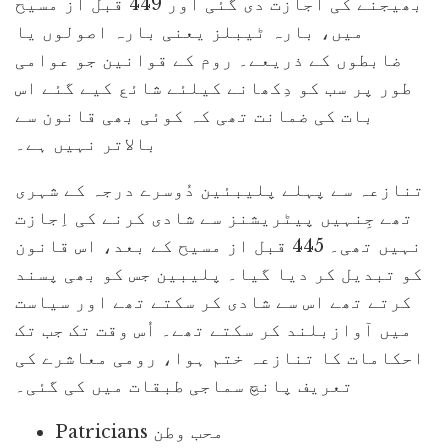
بھیجنے کی اجازت دی گئی اور 449 قبل از مسیح
میں، بارہ ٹیبلز یعنی بارہ اصولوں یا
ضابطوں کے ذریعے۔ روم کے قوانین جو عوامی
طور پر سب کو دِکھانے کیلئے شائع کیے گئے اس
بات کی ضمانت تھی کہ کوئی بھی قانون سے
بالاتر نہیں ہے۔
تنازعہ سے پہلے پلیبئین دُوسرے درجہ کے شہری
تھے جِنہیں پیٹریشنز سے شادی کرنے کی اِجازت
نہیں تھی۔ 445 قبل از مسیح کے بعد، اس قانون
کو تبدیل کر دیا گیا۔ پلیبین جس کو بھی پسند
کرتے تھے اس سے شادی کر سکتے تھے اور سیاست
میں آوازبلند کر سکتے تھے۔ اُس وقت تک جب تک
احکامات کا تنازعہ ختم ہوا، رومی معاشرے کی
تعریف پانچ سماجی طبقات میں کی گئی۔
Patricians محب وطن