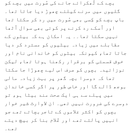
بچے کے ٹُھکرائے جانے کی صُورت میں بچے کو
گلیوں میں مرنے کیلئے چھوڑ دیا جاتا تھا۔
باپ بچے کو کِسی بھی صُورت میں رد کر سکتا تھا
اور اُسکے رد کرنے پر کوئی بھی سوال اُٹھا
نہیں سکتا تھا۔۔ یہ امکان ہے کہ بیٹوں کے
مقابلے میں زیادہ بیٹیوں کو مسترد کر دیا
جاتا تھا، کیونکہ بیٹوں کو خاندانی نام اور
خوش قسمتی کو برقرار رکھنا ہوتا تھا، لیکن
نوزائیدہ بچوں کو صرف اس لیے چھوڑا جا سکتا
تھا کہ دوسرا بچہ گھر پر بہت زیادہ مالی
بوجھ ڈالے گا اور خاص طور پر اگر کسی خاندان
میں پہلے سے ہی ایک صحت مند بیٹا ہو، تو
دوسرے کی ضرورت نہیں تھی۔ ان لاوارث شیر خوار
بچوں کو اکثر غلاموں کے تاجربچاتے تھے جو
انہیں پالتے تھے اور غُلام بنا کر بیچ دیتے
تھے۔