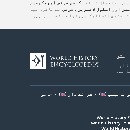
یمی استعمال کے لیے
کامن سینس ایجوکیشن
،
منز
اور
اسکول لائبریری جرنل
نے جائزہ لیا
ٹ ہسٹری انسائیکلوپیڈیا کے تحت درج ہیں۔
 مشن
ا اور
ا ہے۔
 پالیسی (
)
•
شراکت دار (
)
•
World History 
World History Fou
World History