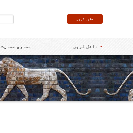
عطیہ کریں
داخل کریں
ہماری حمایت 