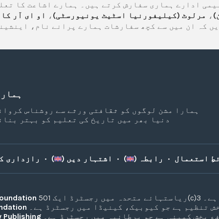
یمی ادارے ہماری سفارش کرتے ہیں۔ ہمارے اشاعت کا تعل
)
،
مرلوٹ (کیلیفورنیا اسٹیٹ یونیورسٹی)
،
او ای آر کا
یں کہ ان میں سے کچھ سفارشات ہمارے پرانے نام، اینشین
ہمارا
ہمارا مشن لوگوں کو ثقافتی ورثے سے روشناس کروان
دنیا بھر میں تاریخ کی تعلیم کو بہتر بنان
طِ استعمال
•
رابطہ (
)
•
اشتہار دیں (
)
•
رازداری کی
تی ادارہ ہے۔
Foundation
ش تنظیم ہے جو کیوبیک، کینیڈا میں رجسٹرڈ ہے۔
ndation
ع بخش کمپنی ہے جو برطانیہ میں رجسٹرڈ ہے۔
 Publishing