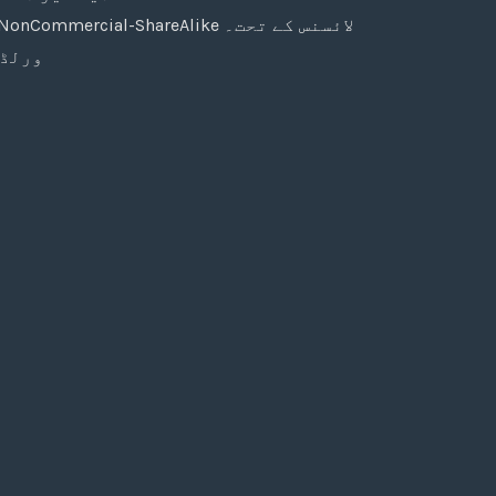
جب تک دوسری صورت میں ذکر نہ ہو، کچھ حقوق محفوظ ہیں (2009–2026) Creative Commons Attribution-NonCommercial-ShareAlike لائسنس کے تحت۔
ورلڈ 