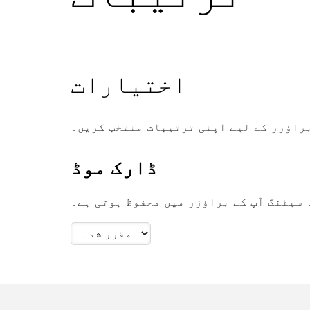
اختیارات
راؤزر کے لیے اپنی ترتیبات منتخب کریں۔
ڈارک موڈ
 سیٹنگ آپ کے براؤزر میں محفوظ ہوتی ہے۔