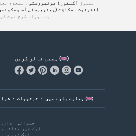
بشمول
آکسفورڈ یونیورسٹی
، متعدد تعل
انٹرنیٹ اسکاؤٹ (یونیورسٹی آف وسکونسن
ہے۔ براہ کرم نوٹ کر
)
ہمیں فالو کریں (
)
حامی (
ہمارے بارے میں
•
ترتیبات
•
شرائ
ریاستہائے متحدہ میں رجسٹرڈ ایک 501(c)3 خیرا
ایک غیر منافع بخ
ایک غیر مناف