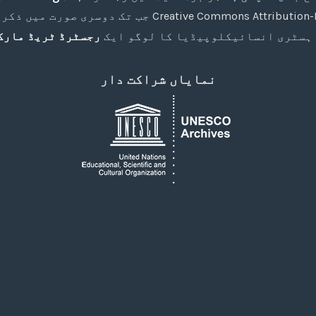
ہسٹری انسائیکلوپیڈیا کا لوگو ایک
رجسٹرڈ ٹریڈ مارک
نمایاں شراکت دار