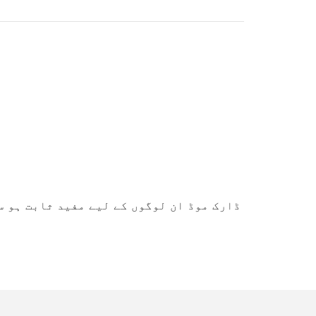
ڈارک موڈ ان لوگوں کے لیے مفید ثابت ہو س