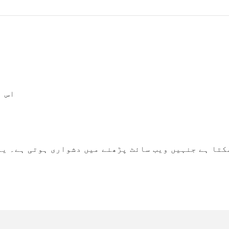
اس ب
کتا ہے جنہیں ویب سائٹ پڑھنے میں دشواری ہوتی ہے۔ یہ