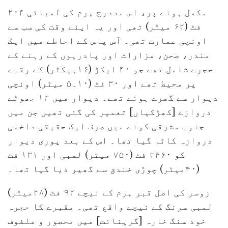
مکمل ہونے پر، اس مددرج ہرم کی لمبائی ۲۰۴
فٹ (۶۲ میٹر) تھی اور یہ اپنے وقت کی سب سے
اونچی عمارت تھی۔ آس پاس کے احاطے میں ایک
مندر، صحن، مزارات اور پادریوں کے رہنے کے
حجرے شامل تھے جو ۴۰ ایکڑ (۱۶ہیکٹر) کے رقبے
پر محیط تھے اور ۳۰ ​​فٹ (۱۰۔۵ میٹر) اونچی
دیوار سے گھرے ہوئے تھے۔ دیوار میں ۱۳ جھوٹے
دروازے [کھڑکیاں] تعمیر کی گئی تھیں جن میں
جنوب مشرقی کونے میں صرف ایک حقیقی داخلی
دروازہ کاٹا گیا تھا۔ اس کے بعد پوری دیوار
کو ۲۴۶۰ فٹ (۷۵۰ میٹر) لمبی اور ۱۳۱ فٹ
(۴۰میٹر) چوڑی خندق سے گھیر دیا گیا تھا۔
زوسر کی اصل قبر ہرم کے نیچے ۹۲ فٹ (۲۸میٹر)
لمبی سرنگ کے نیچے واقع تھی۔ مقبرے کا حجرہ
خود سنگ خارہ [گرینائٹ] میں محصور و ملفوف