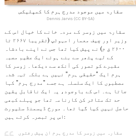
سقارۃ میں موجود مدرج ہرم کا کمپلیکس
Dennis Jarvis (CC BY-SA)
سقارۃ میں زوسر کے مردہ خانے کا خیال اس کے
وزیر اور چیف معمار امہوٹپ (تقریبا ۲۶۶۷ تا
۲۶۰۰ ق م) نے پیش کیا تھا جس نے اپنے بادشاہ
کے لیے پتھر سے بنے ہوئے ایک عظیم مصبہ
مقبرے کو تصور کی آنکھ سے دیکھا۔ زوسر کا
ہرم ایک "حقیقی ہرم" نہیں ہے بلکہ تہہ شدہ
مصطبوں کا ایک سلسلہ ہے جسے "مدرج ہرم" کہا
جاتا ہے۔ اس کے باوجود، یہ ایک ناقابل یقین
حد تک متاثر کن کارنامہ تھا جو پہلے کبھی
حاصل نہیں کیا گیا تھا۔ مورخ ڈیسمنڈ سٹیورٹ
اس پر تبصرہ کرتے ہیں:
سقارہ میں زوسر کا مدرج ہرم ان پیش رفتوں