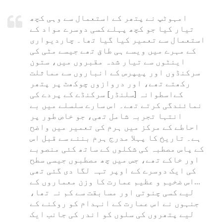
امہوٹپ نے پتھر کے استعمال سے وہی کچھ
تیار کیا جو کچھ پہلے کسی دوسرے مواد کے
استعمال سے تعمیر کیا گیا تھا۔ چاردیواری
کے مہرے میں ویسے ہی طاق تھے جیسے مٹی کی
اینٹوں سے تیار شدہ مقبروں میں، ستون
سرکنڈوں اور پیپرس کے انباروں سے مماثلت
رکھتے تھے، اور دروازوں چوکھٹ پر پتھر
کےاسطوانہ [سلنڈر] سرکنڈے کے پردے کی
نمائندگی کرتے تھے۔ اس سارے سلسلے میں بے
انتہا تجربہ شامل تھی، جو خاص طور پر
احاطے کے مرکز میں ہرم کی تعمیر میں واضح
ہے۔ تاریخ کا پہلا مدرج ہرم بننے سے قبل اس
کے پاس مصطبہ کی شکلوں کے ساتھ کئی منصوبے
اور خاکے تھے، جس میں چھ مصطبوں جیسی سطح
کی ایک دوسرے کے اوپر تہہ لگا دی گئی تھی
...اس ضخیم و عظیم عمارت کا وزن معماروں کے
لیے کسی چنوتی اور مسابقت سے کم نہ تھا،
جنہوں نے اس عمارت کے انہدام کو روکنے کے
لیے پتھروں کی سلوں کو اندر کی جانب ایک