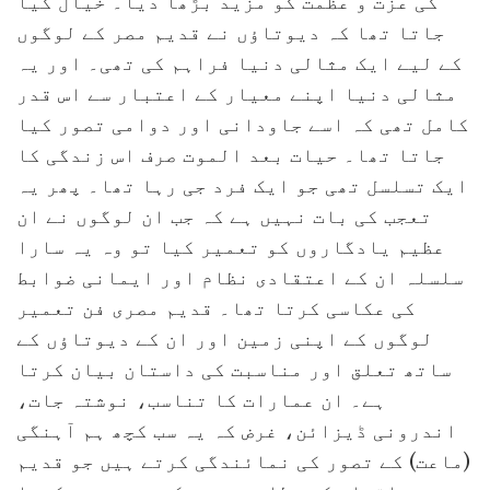
کی عزت و عظمت کو مزید بڑھا دیا۔ خیال کیا
جاتا تھا کہ دیوتاؤں نے قدیم مصر کے لوگوں
کے لیے ایک مثالی دنیا فراہم کی تھی۔ اور یہ
مثالی دنیا اپنے معیار کے اعتبار سے اس قدر
کامل تھی کہ اسے جاودانی اور دوامی تصور کیا
جاتا تھا۔ حیات بعد الموت صرف اس زندگی کا
ایک تسلسل تھی جو ایک فرد جی رہا تھا۔ پھر یہ
تعجب کی بات نہیں ہے کہ جب ان لوگوں نے ان
عظیم یادگاروں کو تعمیر کیا تو وہ یہ سارا
سلسلہ ان کے اعتقادی نظام اور ایمانی ضوابط
کی عکاسی کرتا تھا۔ قدیم مصری فن تعمیر
لوگوں کے اپنی زمین اور ان کے دیوتاؤں کے
ساتھ تعلق اور مناسبت کی داستان بیان کرتا
ہے۔ ان عمارات کا تناسب، نوشتہ جات،
اندرونی ڈیزائن، غرض کہ یہ سب کچھ ہم آہنگی
(ماعت) کے تصور کی نمائندگی کرتے ہیں جو قدیم