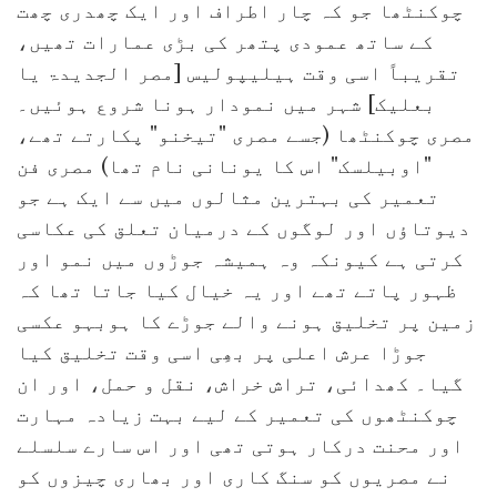
چوکنٹھا جو کہ چار اطراف اور ایک چھدری چھت
کے ساتھ عمودی پتھر کی بڑی عمارات تھیں،
تقریباً اسی وقت ہیلیپولیس [مصر الجدیدۃ یا
بعلیک] شہر میں نمودار ہونا شروع ہوئیں۔
مصری چوکنٹھا (جسے مصری "تیخنو" پکارتے تھے،
"اوبیلسک" اس کا یونانی نام تھا) مصری فن
تعمیر کی بہترین مثالوں میں سے ایک ہے جو
دیوتاؤں اور لوگوں کے درمیان تعلق کی عکاسی
کرتی ہے کیونکہ وہ ہمیشہ جوڑوں میں نمو اور
ظہور پاتے تھے اور یہ خیال کیا جاتا تھا کہ
زمین پر تخلیق ہونے والے جوڑے کا ہوبہو عکسی
جوڑا عرش اعلی پر بھِی اسی وقت تخلیق کیا
گیا۔ کھدائی، تراش خراش، نقل و حمل، اور ان
چوکنٹھوں کی تعمیر کے لیے بہت زیادہ مہارت
اور محنت درکار ہوتی تھی اور اس سارے سلسلے
نے مصریوں کو سنگ کاری اور بھاری چیزوں کو