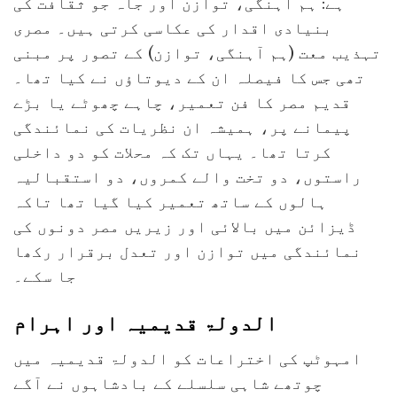
ہے: ہم آہنگی، توازن اور جاہ جو ثقافت کی
بنیادی اقدار کی عکاسی کرتی ہیں۔ مصری
تہذیب معت (ہم آہنگی، توازن) کے تصور پر مبنی
تھی جس کا فیصلہ ان کے دیوتاؤں نے کیا تھا۔
قدیم مصر کا فن تعمیر، چاہے چھوٹے یا بڑے
پیمانے پر، ہمیشہ ان نظریات کی نمائندگی
کرتا تھا۔ یہاں تک کہ محلات کو دو داخلی
راستوں، دو تخت والے کمروں، دو استقبالیہ
ہالوں کے ساتھ تعمیر کیا گیا تھا تاکہ
ڈیزائن میں بالائی اور زیریں مصر دونوں کی
نمائندگی میں توازن اور تعدل برقرار رکھا
جا سکے۔
الدولۃ قدیمیہ اور اہرام
امہوٹپ کی اختراعات کو الدولۃ قدیمیہ میں
چوتھے شاہی سلسلے کے بادشاہوں نے آگے