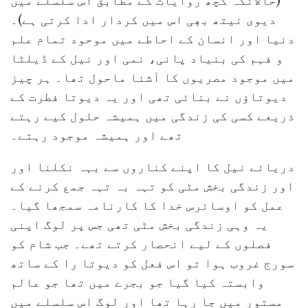
(حالانکہ کچھ روایات کے مطابق اس سلسلے میں
دیوی نیتھ بھِی اس میں کردار ادا کرتی ہے)۔
دنیا اور انسان کے احاطے میں موحود تمام علم
و فہم کی بنیاد پانی، نمی اور نیل کے ڈیلٹا
میں موجود مصریوں کا آشنا ماحول تھا۔ ہر چیز
دیوتاؤں نے بنائی تھی اور یہ دیوتا فطرت کے
ذریعے کسی کی زندگی میں ہمیشہ حلول کیے رہتے
تھے اور ہمیشہ موجود رہتے۔
دریائے نیل کا اپنے کناروں سے بہہ نکلنا اور
اور زندگی بخش مٹی کو تہہ بہ تہہ جمع کرنے کے
عمل کو اوسائرس خدا کا کارنامہ سمجھا گیا۔
یہ وہی زندگی بخش مٹی تھی جس پر لوگ اپنی
فصلوں کے لیے انحصار کرتے تھے۔ جب شام کو
سورج غروب ہوا تو اس فعل کو دیوتا را کے ساتھ
وابستہ کیا گیا جو بجرے میں تھا جو عالم
مستور میں جا رہا تھا اور لوگ اس سلسلے میں