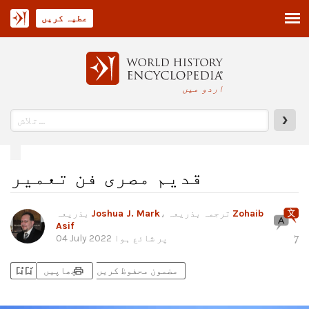
عطیہ کریں
اردو میں
❯
قدیم مصری فن تعمیر
Zohaib
، ترجمہ بذریعہ
Joshua J. Mark
بذریعہ
Asif
پر شائع ہوا
04 July 2022
7
bookmark_add
bookmark_added
print
مضمون محفوظ کریں
چھاپیں