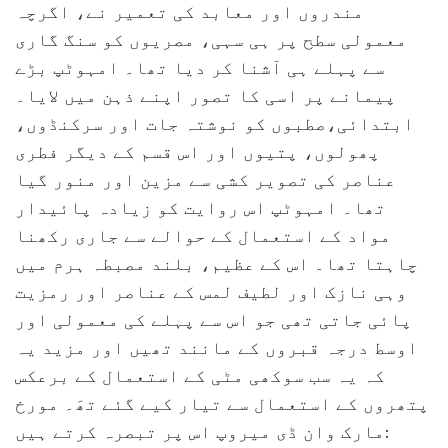
مندروں اور معابد کی تعمیر نے، اگرچہ
معمولی سطح پر ہی سہی، مصریوں کو سنگ گاری
سے پہلے ہی آشنا کر دیا تھا۔ امہوٹپ بڑے
پیمانے پر اسی کا تصور اپنے ذہن میں لایا۔
ابتدائی،صطبوں کو نوشتہ جات اور سرکنڈوں،
پھولوں، پتیوں اور اس قسم کے دیگر فطری
عناصر کی تصویر کشی سے مزین اور منور گیا
تھا۔ امہوٹپ اس روایت کو زیادہ پائیدار
مواد کے استعمال کے حوالے سے جاری رکھنا
چاہتا تھا۔ اس کے عظیم، بلند مصبطہ ہرم میں
وہی نازک اور لطیف لمس کے عناصر اور رمزیت
پائی جاتی تھی جو اس سے پہلے کی معمولی اور
اوسط درجہ قبروں کے مانند تھیں اور مزید یہ
کہ یہ سب سوکھی مٹی کے استعمال کے برعکس
پتھروں کے استعمال سے تیار کیے گئے تھَ۔ مورخ
مارک وان ڈی میروپ اس پر تبصرہ کرتے ہیں: