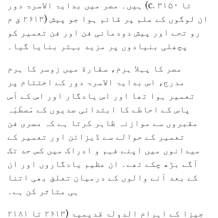
ہیں۔ مصر میں بدایۃ الاسرۃ دور (c. ۳۱۵۰ تا
۲۶۱۳ ق م) ان لوگوں کے علم پر قائم ہوا جو پیش
رو تحے اور پیش دودمانی فن اور فن تعمیر کو
پچھلی بنیادوں پر مزید بہتر بنایا گیا۔
مصر کا پہلا ہرم، سقارة میں زوسر کا ہرم
مدرج، اس بدایۃ الاسرۃ دور کے اختتام پر
تعمیر ہوا تھا اور اس یادگار اور اس کے آس
پاس کے احاطے کا ابتدائی صدیوں کے مَصطَبَہ
مقبروں سے موازنہ ظاہر کرتا ہے کہ مصری فن
تعمیر کے حوالے سے ڈیزائن اور تعمیر کے
میدانوں میں اپنے فہم و ادراک میں کس حد تک
آگے بڑھ چکے تھے۔ ان عظیم یادگاروں اور ان
کے بعد آنے والوں کے درمیان تعلق بھی اتنا
ہی متاثر کن ہے۔
جیزا کے اہرام الدولۃ قدیمیۃ (۲۶۱۳ تا ۲۱۸۱