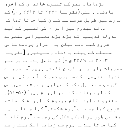
بڑھایا۔ مصر کے تیسرے خاندان کے آخری
بادشاہ، ہنی (تقریبا ۲۶۳۰ تا ۲۶۱۳ ق م) کے
بارے میں طویل عرصے سے گمان کیا جاتا تھا کہ
اس نے میدوم میں اہرام کی تعمیر کے لیے
الدولۃ قدیمیہ کے بڑے بڑے تعمیراتی منصوبے
شروع کیے تھے لیکن یہ اعزاز چوتھے شاہی
سلسلے کے پہلے بادشاہ، سنیفیرو [تقریبا
۲۶۱۳ تا ۲۵۸۹ ق م] کو حاصل ہے۔ ماہر علم
مصریات باربرا واٹرسن لکھتی ہیں، "سنفرو نے
الدولۃ قدیمیہ کے سنہری دور کا آغاز کیا، اس
کی سب سے قابل ذکر کامیابیاں دہشور میں اس
کے لیے بنائے گئے دو اہرام ہیں" (۵۰-۵۱)۔
سنفرو نے اپنا کام میدوم کے اہرام کے ساتھ
شروع کیا جسے اب "ہرم شکستہ" کہا جاتا ہے یا
مقامی طور پر اس کی شکل کی وجہ سے "ہرم کاذب"
کہا جاتا ہے: یہ ہرم سے زیادہ ایک مینار سے