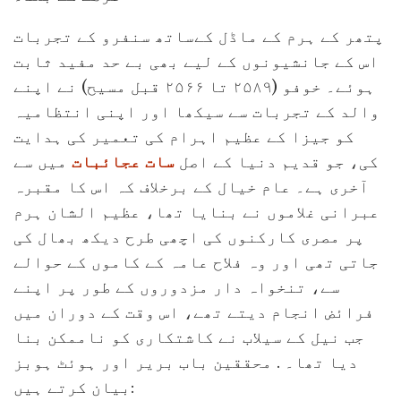
پتھر کے ہرم کے ماڈل کےساتھ سنفرو کے تجربات
اس کے جانشیونوں کے لیے بھی بے حد مفید ثابت
ہوئے۔ خوفو (۲۵۸۹ تا ۲۵۶۶ قبل مسیح) نے اپنے
والد کے تجربات سے سیکھا اور اپنی انتظامیہ
کو جیزا کے عظیم اہرام کی تعمیر کی ہدایت
کی، جو قدیم دنیا کے اصل
سات عجائبات
میں سے
آخری ہے۔ عام خیال کے برخلاف کہ اس کا مقبرہ
عبرانی غلاموں نے بنایا تھا، عظیم الشان ہرم
پر مصری کارکنوں کی اچھی طرح دیکھ بھال کی
جاتی تھی اور وہ فلاح عامہ کے کاموں کے حوالے
سے، تنخواہ دار مزدوروں کے طور پر اپنے
فرائض انجام دیتے تھے، اس وقت کے دوران میں
جب نیل کے سیلاب نے کاشتکاری کو ناممکن بنا
دیا تھا۔ . محققین باب بریر اور ہوئٹ ہوبز
بیان کرتے ہیں: