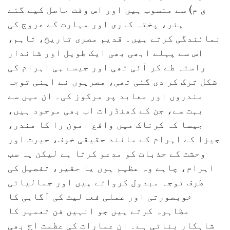
ق م) سے منسوب ہیں اور اس وقت حاصل کیے گئے
ہنر، پختہ کاری اور مہارت کے عروج کی
نمائندگی کرتے ہیں۔ قدیم مصری تاریخ، تاہم،
اس سے پہلے ابھی بھی ایک طویل اور شاندار
راستہ طے کر آئی تھی اور جیسے ہی اہرام کی
شکل ترک کر دی گئی تھی، مصریوں نے اپنی توجہ
مندروں اور معابد پر مرکوز کی۔ ان میں سے
بہت سے، جن کے کھنڈرات اب بھی موجود ہیں،
جیسا کہ کرناک میں واقع امون را کا مندر،
جیزا کے اہرام کے مانند حقیقی خوف، حیرت اور
وحشت کے جذبات کو مدعو کرتا ہے لیکن یہ سب
اہرام، چاہے وہ عظیم ہوں یا حقیر، تفصیل کی
طرف توجہ مبذول کرواتے ہیں اور جمالیاتی
خوبصورتی اور عملی فعالیت کی آگاہی کا
مظاہرہ کرتے ہیں جو انہیں فن تعمیر کا
شاہکار بناتی ہے۔ ان عمارات کی عظمت آج بھی