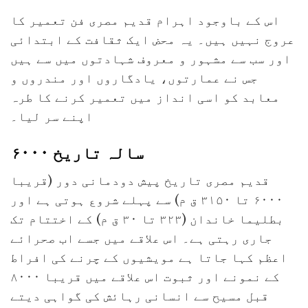
اس کے باوجود اہرام قدیم مصری فن تعمیر کا
عروج نہیں ہیں۔ یہ محض ایک ثقافت کے ابتدائی
اور سب سے مشہور و معروف شہادتوں میں سے ہیں
جس نے عمارتوں، یادگاروں اور مندروں و
معابد کو اسی انداز میں تعمیر کرنے کا طرہ
اپنے سر لیا۔
۶۰۰۰ سالہ تاریخ
قدیم مصری تاریخ پیش دودمانی دور (قریبا
۶۰۰۰ تا ۳۱۵۰ ق م) سے پہلے شروع ہوتی ہے اور
بطلیما خاندان (۳۲۳ تا ۳۰ ق م) کے اختتام تک
جاری رہتی ہے۔ اس علاقے میں جسے اب صحرائے
اعظم کہا جاتا ہے مویشیوں کے چرنے کی افراط
کے نمونے اور ثبوت اس علاقے میں قریبا ۸۰۰۰
قبل مسیح سے انسانی رہائش کی گواہی دیتے