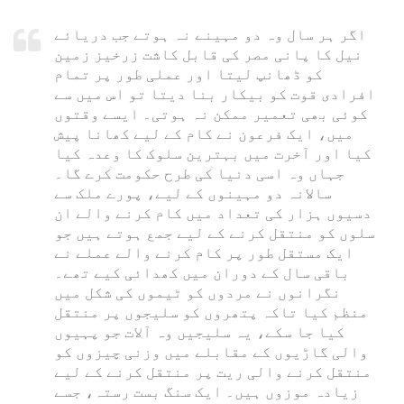
اگر ہر سال وہ دو مہینے نہ ہوتے جب دریائے
نیل کا پانی مصر کی قابل کاشت زرخیز زمین
کو ڈھانپ لیتا اور عملی طور پر تمام
افرادی قوت کو بیکار بنا دیتا تو اس میں سے
کوئی بھی تعمیر ممکن نہ ہوتی۔ ایسے وقتوں
میں، ایک فرعون نے کام کے لیے کھانا پیش
کیا اور آخرت میں بہترین سلوک کا وعدہ کیا
جہاں وہ اسی دنیا کی طرح حکومت کرے گا۔
سالانہ دو مہینوں کے لیے، پورے ملک سے
دسیوں ہزار کی تعداد میں کام کرنے والے ان
سلوں کو منتقل کرنے کے لیے جمع ہوتے ہیں جو
ایک مستقل طور پر کام کرنے والے عملے نے
باقی سال کے دوران میں کھدائی کیے تھے۔
نگرانوں نے مردوں کو ٹیموں کی شکل میں
منظم کیا تاکہ پتھروں کو سلیجوں پر منتقل
کیا جا سکے، یہ سلیجیں وہ آلات جو پہیوں
والی گاڑیوں کے مقابلے میں وزنی چیزوں کو
منتقل کرنے والی ریت پر منتقل کرنے کے لیے
زیادہ موزوں ہیں۔ ایک سنگ بست رستہ، جسے