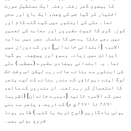
کا بیضوی گھر رفتہ رفتہ ایک مستطیل صورت
اختیار کر گیا جس کی چھت، ایک باغ اور صحن
تھا۔ مٹی کی اینٹوں میں کیے گئے کام اور
کوزہ گری کا ثبوت مقبروں اور معابد کی تعمیر
میں بھی ملتا ہے جس کا سلسلہ مصر میں بدایۃ
الاسرۃ [ابتدائی خاندانی] دور کے دوران میں
ڈیزائن میں زیادہ وسیع اور پیچیدہ ہو گیا
تھا۔ یہ ابتدائی بیضادی مقبرے (مصطبہ) مٹی
کی اینٹوں سے بنائے جاتے رہے لیکن اس وقت تک
لوگ اپنے دیوتاؤں کے مندر بنانے کے لیے پتھر
کا استعمال کر رہے تھے۔ ان مندروں کے ساتھ،
مصر کے الاسرۃ ثانیۃ [دوسرے خاندان] (تقریبا
۲۸۹۰ تا ۲۶۷۰ ق م) کے ذریعہ، پتھر سے بنی
ہوئی یادگاریں (لوح تربت یا کتبہ) ظاہر ہونا
شروع ہوتی ہیں۔