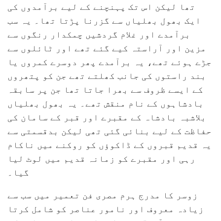
تھا لیکن اس تک پہنچنے کے لیے برآمدوں کی
ایک بھول بھلیاں سے گزرنا پڑتا تھا۔ یہ سب
برآمدے اور غلام گردشیں چمکدار رنگوں سے
مزین اور آراستہ کیے گئے تھے اور ٹائلوں سے
جڑے ہوئے تھے، یہ برآمدے پھر دوسرے کمروں یا
بند راستوں کی جانب کھلتے تھے جن کو پتھروں
کے ایسے ظروف سے بھرا جاتا تھا جن پر سابقہ
بادشاہوں کے نام منقش تھے۔ یہ بھول بھلیاں
بلاشبہ بادشاہ کے مقبرے اور قبر کے سامان کی
حفاظت کے لیے بنائی گئی تھی لیکن بدقسمتی سے
یہ قدیم قبروں کے ڈاکوؤں کو روکنے میں ناکام
رہی اور مقبرے کو زمانہ قدیم میں لوٹ لیا
گیا۔
زوسر کا مدرج ہرم مصری فن تعمیر میں سب سے
زیادہ معروف اور نامور عناصر کو شامل کرتا