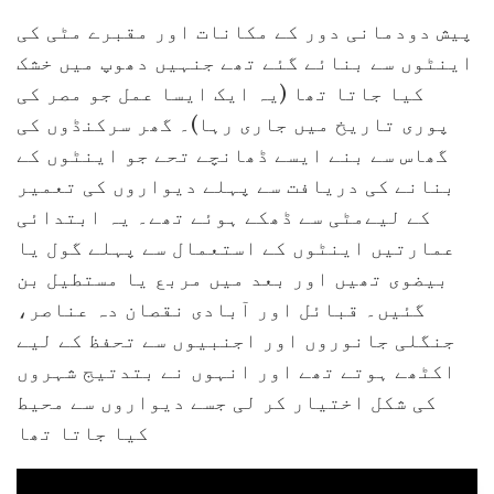
پیش دودمانی دور کے مکانات اور مقبرے مٹی کی
اینٹوں سے بنائے گئے تھے جنہیں دھوپ میں خشک
کیا جاتا تھا (یہ ایک ایسا عمل جو مصر کی
پوری تاریخ میں جاری رہا)۔ گھر سرکنڈوں کی
گھاس سے بنے ایسے ڈھانچے تحے جو اینٹوں کے
بنانے کی دریافت سے پہلے دیواروں کی تعمیر
کے لیےمٹی سے ڈھکے ہوئے تھے۔ یہ ابتدائی
عمارتیں اینٹوں کے استعمال سے پہلے گول یا
بیضوی تھیں اور بعد میں مربع یا مستطیل بن
گئیں۔ قبائل اور آبادی نقصان دہ عناصر،
جنگلی جانوروں اور اجنبیوں سے تحفظ کے لیے
اکٹھے ہوتے تھے اور انہوں نے بتدتیج شہروں
کی شکل اختیار کر لی جسے دیواروں سے محیط
کیا جاتا تھا