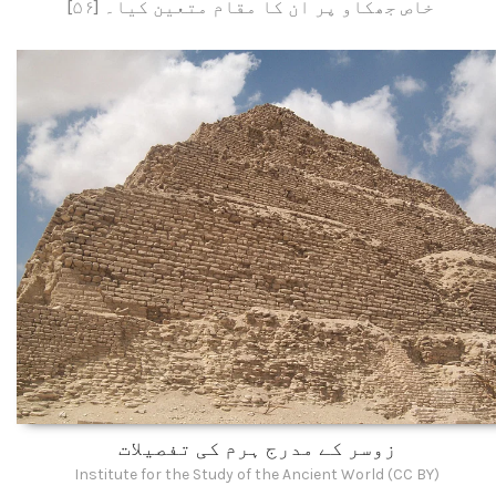
خاص جھکاو پر ان کا مقام متعین کیا۔ [۵۶]
زوسر کے مدرج ہرم کی تفصیلات
Institute for the Study of the Ancient World (CC BY)