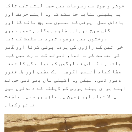
خوشی و جوش سے رسومات میں حصہ لیتے تھَے تاکہ
یہ یقینی بنایا جا سکے کہ وہ اپنے حریف اور
باداش عمل اپوفس کے حملوں سے بچ جائے گا اور
اگلی صبح دوبارہ طلوع ہوگا۔ ہتھور دیوی
درختوں میں موجود تھی، باسٹیٹ کے ذمہ
خواتین کے رازوں کی پردہ پوشی کرنا اور گھر
کی حفاظت کرنا تھا، تھوتھ کے بارے میں کہا
جاتا ہے کہ اس نے لوگوں کو خواندگی کا تحفہ
عطا کیا، آئیسس اگرچہ ایک عظیم اور طاقتور
دیوی تھی، لیکن وہ اکیلی ماں بھی تھی جس نے
اپنے جوان بیٹے ہورس کو ڈیلٹآ کے دلدلوں میں
پالا تھا۔ اور زمین پر ماؤں پر سایہ عاطفت
قائم رکھا۔