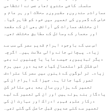
سلسلہ کافی متنوع تھا، جس نے انتظامی
عمارات، مندروں، مقبروں، محلات اور ہر عام و
خاص کے گھروں کی تعمیر میں خود کو ظاہر کیا۔
ان مختلف عمارات کی آرائش بھی ان کے مقصد
اور معمار کے وسائل کے مطابق مختلف تھی۔
اس سب کے باوجود اہرام قدیم مصر کی سب سے
زیادہ پہچانی جانے والی علامت ہیں۔ اگرچہ
دیگر تہذیبوں، جیسے مایا یا چینیوں نے بھی
اس شکل کو استعمال کیا، جدید دور میں ہرم
زیادہ تر لوگوں کے ذہنوں میں مصر کا مترادف
تصور کیا جاتا ہے۔ جیزا کے اہرام ان کی
تعمیر کے ہزاروں سال بعد بھی متاثر کن
یادگار بنے ہوئے ہیں اور ان کی تعمیر کے لیے
درکار علم، فہم، ادراک اور مہارت ان کی
تعمیر سے کئی صدیوں قبل حاصل کی گئی تھی۔