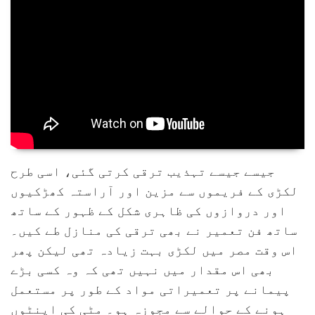
جیسے جیسے تہذیب ترقی کرتی گئی، اسی طرح
لکڑی کے فریموں سے مزین اور آراستہ کھڑکیوں
اور دروازوں کی ظاہری شکل کے ظہور کے ساتھ
ساتھ فن تعمیر نے بھی ترقی کی منازل طے کیں۔
اس وقت مصر میں لکڑی بہت زیادہ تھی لیکن پھر
بھی اس مقدار میں نہیں تھی کہ وہ کسی بڑے
پیمانے پر تعمیراتی مواد کے طور پر مستعمل
ہونے کے حوالے سے مجوزہ ہو۔ مٹی کی اینٹوں