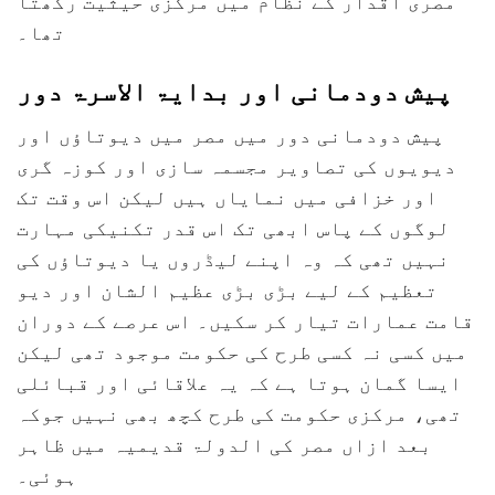
مصری اقدار کے نظام میں مرکزی حیثیت رکھتا
تھا۔
پیش دودمانی اور بدایۃ الاسرۃ دور
پیش دودمانی دور میں مصر میں دیوتاؤں اور
دیویوں کی تصاویر مجسمہ سازی اور کوزہ گری
اور خزافی میں نمایاں ہیں لیکن اس وقت تک
لوگوں کے پاس ابھی تک اس قدر تکنیکی مہارت
نہیں تھی کہ وہ اپنے لیڈروں یا دیوتاؤں کی
تعظیم کے لیے بڑی بڑی عظیم الشان اور دیو
قامت عمارات تیار کر سکیں۔ اس عرصے کے دوران
میں کسی نہ کسی طرح کی حکومت موجود تھی لیکن
ایسا گمان ہوتا ہے کہ یہ علاقائی اور قبائلی
تھی، مرکزی حکومت کی طرح کچھ بھی نہیں جوکہ
بعد ازاں مصر کی الدولۃ قدیمیہ میں ظاہر
ہوئی۔