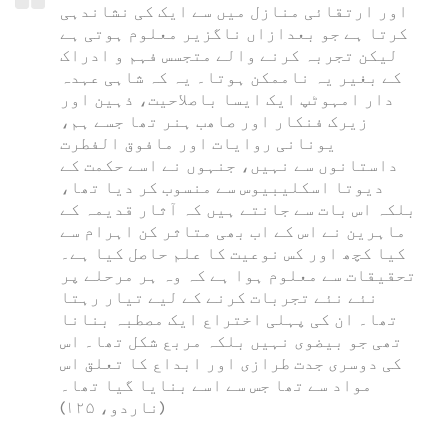
اور ارتقائی منازل میں سے ایک کی نشاندہی
کرتا ہے جو بعدازاں ناگزیر معلوم ہوتی ہے
لیکن تجربہ کرنے والے متجسس فہم و ادراک
کے بغیر یہ ناممکن ہوتا۔ یہ کہ شاہی عہدہ
دار امہوٹپ ایک ایسا باصلاحیت، ذہین اور
زیرک فنکار اور صاھب ہنر تھا جسے ہم،
یونانی روایات اور مافوق الفطرت
داستانوں سے نہیں، جنہوں نے اسے حکمت کے
دیوتا اسكليبيوس سے منسوب کر دیا تھا،
بلکہ اس بات سے جانتے ہیں کہ آثار قدیمہ کے
ماہرین نے اس کے اب بھی متاثر کن اہرام سے
کیا کچھ اور کس نوعیت کا علم حاصل کیا ہے۔
تحقیقات سے معلوم ہوا ہے کہ وہ ہر مرحلے پر
نئے نئے تجربات کرنے کے لیے تیار رہتا
تھا۔ ان کی پہلی اختراع ایک مصطبہ بنانا
تھی جو بیضوی نہیں بلکہ مربع شکل تھا۔ اس
کی دوسری جدت طرازی اور ابداع کا تعلق اس
مواد سے تھا جس سے اسے بنایا گیا تھا۔
(ناردو، ۱۲۵)