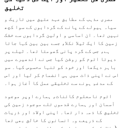
تخلیق
مصری مذہب کے مطابق عہد عتیق میں تاریک و
سیاہ ہیولے کے پانے کے گردابوں کے سوا کچھ
نہیں تھا۔ ان اساسی و اولین گردابوں سے خشک
زمین کا ایک ٹیلا نکلا، جسے بین بین کہا جاتا
ہے، جس کے گرد پانی گھومتا تھا۔ ٹیلے پر
دیوتا اتوم کو روشن کیا جس نے اندھیرے میں
باہر دیکھا اور خود کو تنہا محسوس کیا۔ سو
اس نے اپنی ذات میں ہی انضمام کر لیا اور اس
کے مدغم ہونے سے تخلیقی عمل کا آغاز ہوا۔
اتوم نامعلوم کائنات، ہمارے اوپر موجود
آسمان اور ہمارے قدموں تلے موجود زمین کی
تخلیق کا ذمہ دار تھا۔ اپنی اولاد اور ذریات
کے ذریعے وہ انسانوں کا خالق بھی تھا