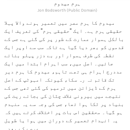
ہرم میدوم
Jon Bodsworth (Public Domain)
میدوم کا ہرم مصر میں تعمیر ہونے والا پہلا
حقیقی ہرم ہے۔ ایک "حقیقی ہرم" کی تعریف ایک
بالکل ہموار عمارت کے طور پر کی گئی ہے جس کے
قدموں کو بھر دیا گیا ہے تاکہ سب سے اوپر ایک
نقطہ کی طرف ہموار اور بے دزر پہلو بنائے
جائیں۔ اصل میں، سب اہرام ابتدا میں ایک
مددرج اہرام ہی تھے. تاہم، میدوم کا ہرم دیر
تک قائم نہ رہ سکا، کیونکہ امہوٹپ کے اصل
ہرم کے ڈیزائن میں ترمیم کی گئی تھی جس کے
نتیجے میں بیرونی غلاف چٹان کی بجائے ریت کی
بنیاد پر ٹکا ہوا تھا، جس کی وجہ سے یہ منہدم
ہو گیا۔ محققین اس بات پر اختلاف کرتے ہیں کہ
یہ انہدام تعمیر کے دوران میں ہوا یا طویل
عرصے کے بعد۔