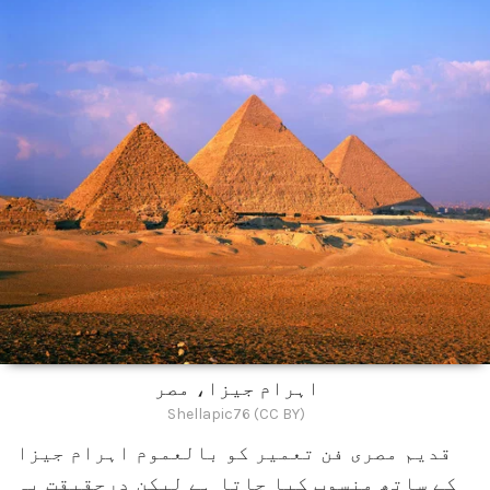
اہرام جیزا، مصر
Shellapic76 (CC BY)
قدیم مصری فن تعمیر کو بالعموم اہرام جیزا
کے ساتھ منسوب کیا جاتا ہے لیکن درحقیقت یہ