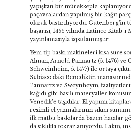
yapışkan bir mürekkeple kaplanıyord
paçavralardan yapılmış bir kağıt par
olarak bastırılıyordu. Gutenberg'in 
başarısı, 1456 yılında Latince Kitab-
yayınlamasıyla ispatlanmıştır.
Yeni tip baskı makineleri kısa süre so
Alman, Arnold Pannartz (ö. 1476) ve
Schweinheim, ö. 1477) ile ortaya çıktı.
Subiaco'daki Benediktin manastırında 
Pannartz ve Sweynheym, faaliyetleri
kağıdı gibi basılı materyaller konus
Venedik'e taşıdılar. El yapımı kitaplara
resimli el yazmalarının sıkıcı sunumu
ilk matbu baskılarda bazen hatalar g
da sıklıkla tekrarlanıyordu. Lakin, in