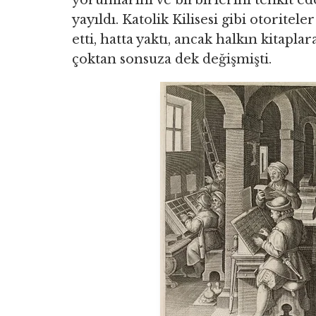
yorumlarını ve birbirlerini tenkit ede
yayıldı. Katolik Kilisesi gibi otoritele
etti, hatta yaktı, ancak halkın kitapl
çoktan sonsuza dek değişmişti.