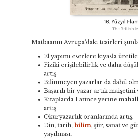
16. Yüzyıl Fl
The British
Matbaanın Avrupa'daki tesirleri şunla
El yapımı eserlere kıyasla üretile
Fiziki erişilebilirlik ve daha dü
artış.
Bilinmeyen yazarlar da dahil olm
Başarılı bir yazar artık maişetini
Kitaplarda Latince yerine mahalli
artış.
Okuryazarlık oranlarında artış.
Din, tarih,
bilim
, şiir, sanat ve g
yayılması.