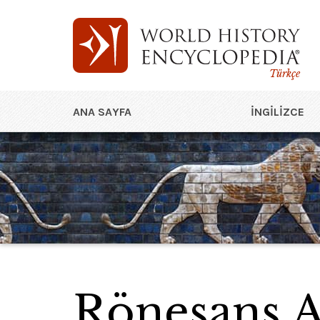
Türkçe
ANA SAYFA
İNGILIZCE
Rönesans A