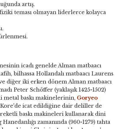
uğunda artış.
 fiziki teması olmayan liderlerce kolayca
ı.
sürlenmesi.
inesinin icadı genelde Alman matbaacı
fih, bilhassa Hollandalı matbaacı Laurens
) ve diğer iki erken dönem Alman matbaacı
madı Peter Schöffer (yaklaşık 1425-1502)
tli metal baskı makinelerinin,
Goryeo
Kore'de icat edildiğine dair deliller de
reketli baskı makineleri kullanarak dini
ng Hanedanlığı zamanında (960-1279) tahta