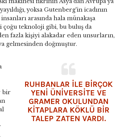
askı makinesi fikrinin Asya'dan Avrupa'ya
 yayıldığı, yoksa Gutenberg'in icadının
m insanları arasında hala münakaşa
 çoğu teknoloji gibi, bu buluş da
fazla kişiyi alakadar eden unsurların,
raya gelmesinden doğmuştur.
a
RUHBANLAR İLE BİRÇOK
YENİ ÜNİVERSİTE VE
 bir
GRAMER OKULUNDAN
an
KİTAPLARA KÖKLÜ BİR
al
TALEP ZATEN VARDI.
r
n