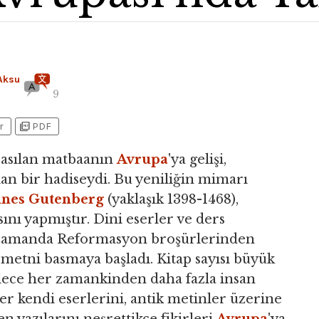
Aksu
9
picture_as_pdf
r
PDF
 basılan matbaanın
Avrupa
'ya gelişi,
an bir hadiseydi. Bu yeniliğin mimarı
nnes Gutenberg
(yaklaşık 1398-1468),
ını yapmıştır. Dini eserler ve ders
sa zamanda Reformasyon broşürlerinden
metni basmaya başladı. Kitap sayısı büyük
öylece her zamankinden daha fazla insan
r kendi eserlerini, antik metinler üzerine