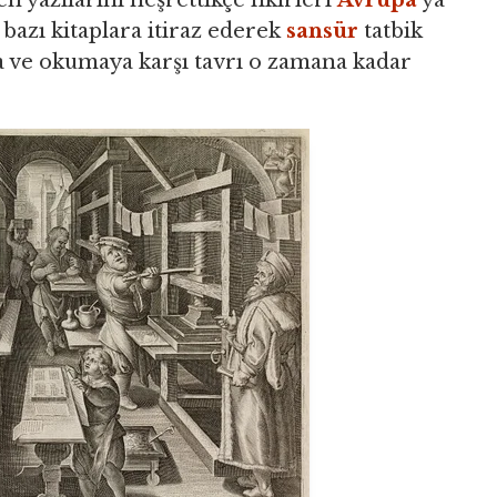
n yazılarını neşrettikçe fikirleri
Avrupa
'ya
r bazı kitaplara itiraz ederek
sansür
tatbik
ara ve okumaya karşı tavrı o zamana kadar