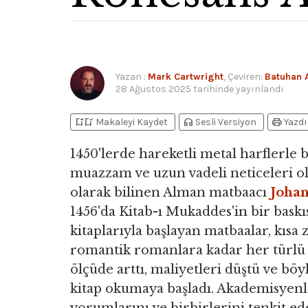
Yazan
:
Mark Cartwright
, Çeviren:
Batuhan 
28 Ağustos 2025
tarihinde yayınlandı
bookmark_add
bookmark_added
headphones
print
Makaleyi Kaydet
Sesli Versiyon
Yazdı
1450'lerde hareketli metal harflerle
muazzam ve uzun vadeli neticeleri ol
olarak bilinen Alman matbaacı
Joha
1456'da Kitab-ı Mukaddes'in bir baskıs
kitaplarıyla başlayan matbaalar, kı
romantik romanlara kadar her türlü 
ölçüde arttı, maliyetleri düştü ve b
kitap okumaya başladı. Akademisyenle