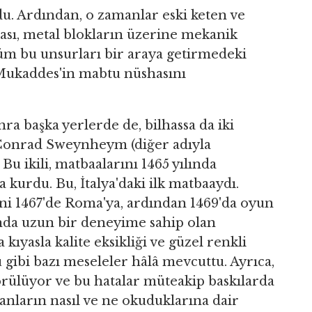
u. Ardından, o zamanlar eski keten ve
çası, metal blokların üzerine mekanik
tüm bu unsurları bir araya getirmedeki
ı Mukaddes'in mabtu nüshasını
nra başka yerlerde de, bilhassa da iki
 Conrad Sweynheym (diğer adıyla
 Bu ikili, matbaalarını 1465 yılında
kurdu. Bu, İtalya'daki ilk matbaaydı.
ni 1467'de Roma'ya, ardından 1469'da oyun
unda uzun bir deneyime sahip olan
 kıyasla kalite eksikliği ve güzel renkli
 gibi bazı meseleler hâlâ mevcuttu. Ayrıca,
örülüyor ve bu hatalar müteakip baskılarda
sanların nasıl ve ne okuduklarına dair