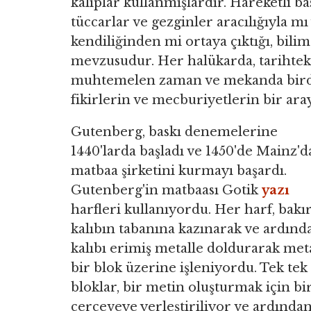
kalıplar kullanmışlardır. Hareketli b
tüccarlar ve gezginler aracılığıyla mı
kendiliğinden mi ortaya çıktığı, bili
mevzusudur. Her halükarda, tarihteki
muhtemelen zaman ve mekanda birden 
fikirlerin ve mecburiyetlerin bir a
Gutenberg, baskı denemelerine
1440'larda başladı ve 1450'de Mainz'd
matbaa şirketini kurmayı başardı.
Gutenberg'in matbaası Gotik
yazı
harfleri kullanıyordu. Her harf, bakır
kalıbın tabanına kazınarak ve ardınd
kalıbı erimiş metalle doldurarak met
bir blok üzerine işleniyordu. Tek tek
bloklar, bir metin oluşturmak için bi
çerçeveye yerleştiriliyor ve ardında