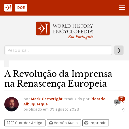
DOE
Em Português
❯
A Revolução da Imprensa
na Renascença Europeia
por
Mark Cartwright
, traduzido por
Ricardo
Albuquerque
publicado em
09 agosto 2023
9
bookmark_add
bookmark_added
headphones
print
Guardar Artigo
Versão Áudio
Imprimir