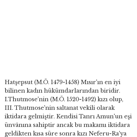
Hatşepsut (M.Ö. 1479-1458) Mısır'ın en iyi
bilinen kadın hükümdarlarından biridir.
I.Thutmose'nin (M.Ö. 1520-1492) kızı olup,
III. Thutmose'nin saltanat vekili olarak
iktidara gelmiştir. Kendisi Tanrı Amun'un eşi
ünvânına sahiptir ancak bu makamı iktidara
geldikten kısa süre sonra kızı Neferu-Ra'ya