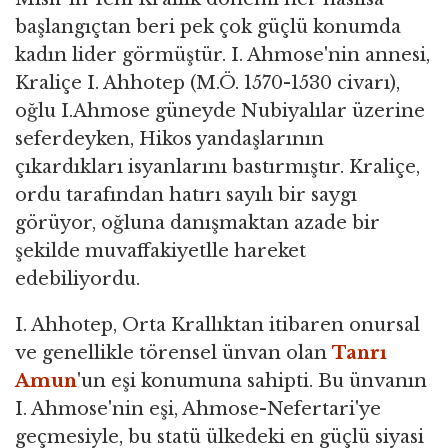
başlangıçtan beri pek çok güçlü konumda
kadın lider görmüştür. I. Ahmose'nin annesi,
Kraliçe I. Ahhotep (M.Ö. 1570-1530 civarı),
oğlu I.Ahmose güneyde Nubiyalılar üzerine
seferdeyken, Hikos yandaşlarının
çıkardıkları isyanlarını bastırmıştır. Kraliçe,
ordu tarafından hatırı sayılı bir saygı
görüyor, oğluna danışmaktan azade bir
şekilde muvaffakiyetlle hareket
edebiliyordu.
I. Ahhotep, Orta Krallıktan itibaren onursal
ve genellikle törensel ünvan olan
Tanrı
Amun
'un eşi konumuna sahipti. Bu ünvanın
I. Ahmose'nin eşi, Ahmose-Nefertari'ye
geçmesiyle, bu statü ülkedeki en güçlü siyasi