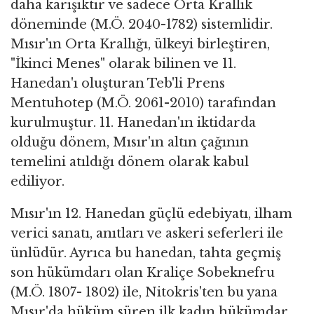
daha karışıktır ve sadece Orta Krallık
döneminde (M.Ö. 2040-1782) sistemlidir.
Mısır'ın Orta Krallığı, ülkeyi birleştiren,
"İkinci Menes" olarak bilinen ve 11.
Hanedan'ı oluşturan Teb'li Prens
Mentuhotep (M.Ö. 2061-2010) tarafından
kurulmuştur. 11. Hanedan'ın iktidarda
olduğu dönem, Mısır'ın altın çağının
temelini atıldığı dönem olarak kabul
ediliyor.
Mısır'ın 12. Hanedan güçlü edebiyatı, ilham
verici sanatı, anıtları ve askeri seferleri ile
ünlüdür. Ayrıca bu hanedan, tahta geçmiş
son hükümdarı olan Kraliçe Sobeknefru
(M.Ö. 1807- 1802) ile, Nitokris'ten bu yana
Mısır'da hüküm süren ilk kadın hükümdar