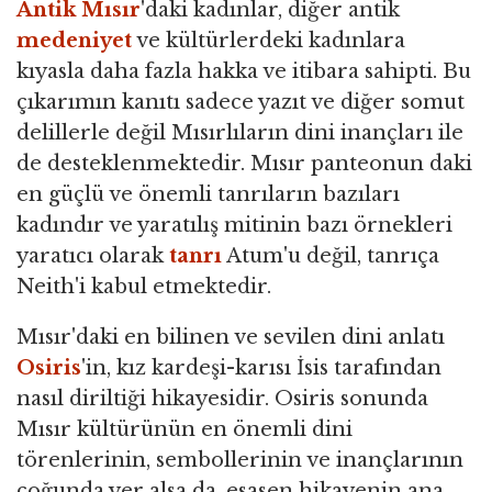
Antik Mısır
'daki kadınlar, diğer antik
medeniyet
ve kültürlerdeki kadınlara
kıyasla daha fazla hakka ve itibara sahipti. Bu
çıkarımın kanıtı sadece yazıt ve diğer somut
delillerle değil Mısırlıların dini inançları ile
de desteklenmektedir. Mısır panteonun daki
en güçlü ve önemli tanrıların bazıları
kadındır ve yaratılış mitinin bazı örnekleri
yaratıcı olarak
tanrı
Atum'u değil, tanrıça
Neith'i kabul etmektedir.
Mısır'daki en bilinen ve sevilen dini anlatı
Osiris
'in, kız kardeşi-karısı İsis tarafından
nasıl diriltiği hikayesidir. Osiris sonunda
Mısır kültürünün en önemli dini
törenlerinin, sembollerinin ve inançlarının
çoğunda yer alsa da, esasen hikayenin ana