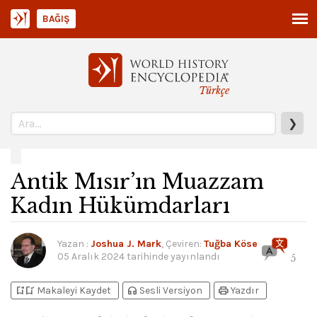
BAĞIŞ
Türkçe
❯
Antik Mısır’ın Muazzam
Kadın Hükümdarları
Yazan
:
Joshua J. Mark
, Çeviren:
Tuğba Köse
05 Aralık 2024
tarihinde yayınlandı
5
bookmark_add
bookmark_added
headphones
print
Makaleyi Kaydet
Sesli Versiyon
Yazdır