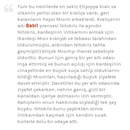
Tüm bu nesillerde on sekiz Etiyopya kralı ve
ülkenin yerlisi olan bir kraliçe vardı, geri
kalanların hepsi Mısırlı erkeklerdi. Kraliçenin
adı
Babil
prensesi Nitokris ile aynıdır.
Nitokris, kardeşinin intikamını almak için
(kardeşi Mısır kralıydı ve tebaası tarafından
öldürülmüştü, ardından Nitokris tahta
geçmiştir) birçok Mısırlıyı ihanet sebebiyle
öldürttü. Bunun için geniş bir yer altı odası
inşa ettirmiş ve bunun açılışı için kardeşinin
cinayetinde en büyük suça sahip olduklarını
bildiği Mısırlıları, hazırladığı büyük ziyafete
davet etmiştir. Davetliler bu yer altı odasında
ziyafet çekerken, nehrin geniş, gizli bir
kanaldan içeriye dolmasını izin vermiştir.
Rahiplerin onun hakkında söylediği tek şey
buydu. Nitokris bunu yaptıktan sonra
intikamdan kaçmak için kendini sıcak
küllerle dolu bir odaya attı.