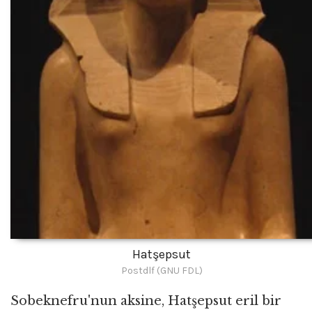
Hatşepsut
Postdlf (GNU FDL)
Sobeknefru'nun aksine, Hatşepsut eril bir