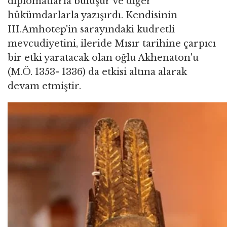
diplomatlarla buluşur ve diğer
hükümdarlarla yazışırdı. Kendisinin
III.Amhotep'in sarayındaki kudretli
mevcudiyetini, ileride Mısır tarihine çarpıcı
bir etki yaratacak olan oğlu Akhenaton'u
(M.Ö. 1353- 1336) da etkisi altına alarak
devam etmiştir.