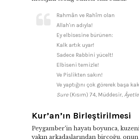
Rahmân ve Rahîm olan
Allah'ın adıyla!
Ey elbisesine bürünen:
Kalk artık uyar!
Sadece Rabbini yücelt!
Elbiseni temizle!
Ve Pislikten sakın!
Ve yaptığını çok görerek başa ka
Sure
(Kısım) 74, Müddesir,
Âyetle
Kur’an’ın Birleştirilmesi
Peygamber'in hayatı boyunca, kuzeni 
yakın arkadaşlarından birçoğu, onun 