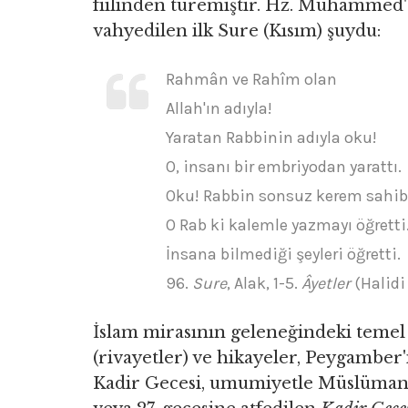
fiilinden türemiştir. Hz. Muhammed
vahyedilen ilk Sure (Kısım) şuydu:
Rahmân ve Rahîm olan
Allah'ın adıyla!
Yaratan Rabbinin adıyla oku!
O, insanı bir embriyodan yarattı.
Oku! Rabbin sonsuz kerem sahibi
O Rab ki kalemle yazmayı öğretti
İnsana bilmediği şeyleri öğretti.
96.
Sure
, Alak, 1-5.
Âyetler
(Halidi
İslam mirasının geleneğindeki temel
(rivayetler) ve hikayeler, Peygamber
Kadir Gecesi, umumiyetle Müslümanl