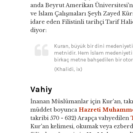
anda Beyrut Amerikan Üniversitesi'
ve İslam Çalışmaları Şeyh Zayed Kür
idare eden Filistinli tarihçi Tarif Hali
diyor:
Kuran, büyük bir dini medeniyeti
metnidir. Hem İslam medeniyeti h
birkaç metne bahşedilen bir otori
(Khalidi, ix)
Vahiy
İnanan Müslümanlar için Kur'an, takri
müddet boyunca
Hazreti Muhamm
takribi 570 - 632) Arapça vahyedilen
Kur'an kelimesi, okumak veya ezbe