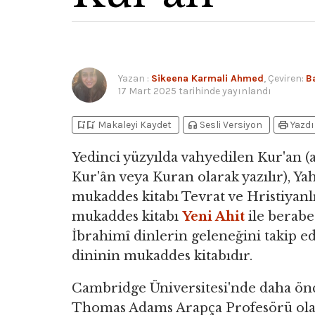
Yazan
:
Sikeena Karmali Ahmed
, Çeviren:
B
17 Mart 2025
tarihinde yayınlandı
bookmark_add
bookmark_added
headphones
print
Makaleyi Kaydet
Sesli Versiyon
Yazdı
Yedinci yüzyılda vahyedilen Kur'an (
Kur'ân veya Kuran olarak yazılır), Ya
mukaddes kitabı Tevrat ve Hristiyanl
mukaddes kitabı
Yeni Ahit
ile berabe
İbrahimî dinlerin geleneğini takip e
dininin mukaddes kitabıdır.
Cambridge Üniversitesi'nde daha ön
Thomas Adams Arapça Profesörü ola