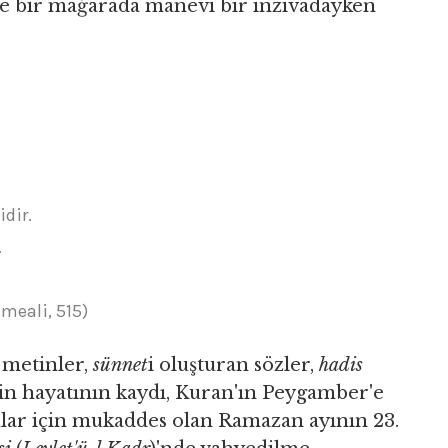
'e bir mağarada manevi bir inzivadayken
dir.
.
 meali, 515)
 metinler,
sünnet
i oluşturan sözler,
hadis
'in hayatının kaydı, Kuran'ın Peygamber'e
ar için mukaddes olan Ramazan ayının 23.