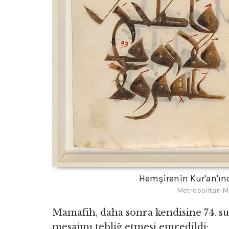
Hemşirenin Kur'an'ın
Metropolitan M
Mamafih, daha sonra kendisine 74. s
mesajını tebliğ etmesi emredildi: