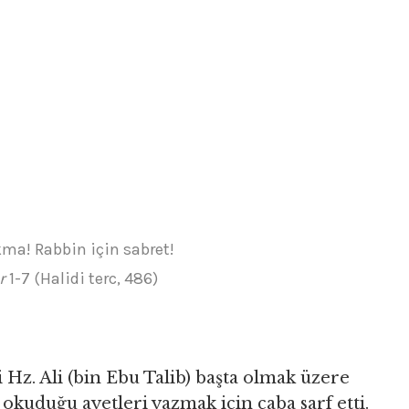
kma! Rabbin için sabret!
r
1-7 (Halidi terc, 486)
Hz. Ali (bin Ebu Talib) başta olmak üzere
okuduğu ayetleri yazmak için çaba sarf etti.