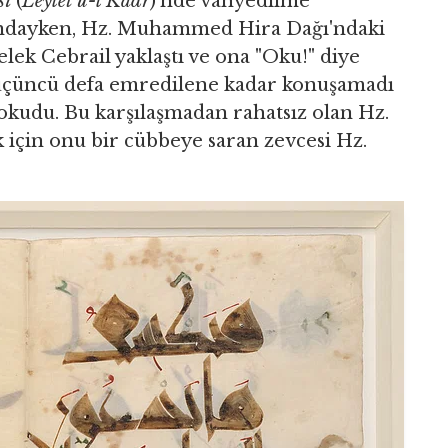
si
(
Leylet'ü-l Kadr
)'nde vahyedilme
yaşındayken, Hz. Muhammed Hira Dağı'ndaki
ek Cebrail yaklaştı ve ona "Oku!" diye
üçüncü defa emredilene kadar konuşamadı
 okudu. Bu karşılaşmadan rahatsız olan Hz.
çin onu bir cübbeye saran zevcesi Hz.