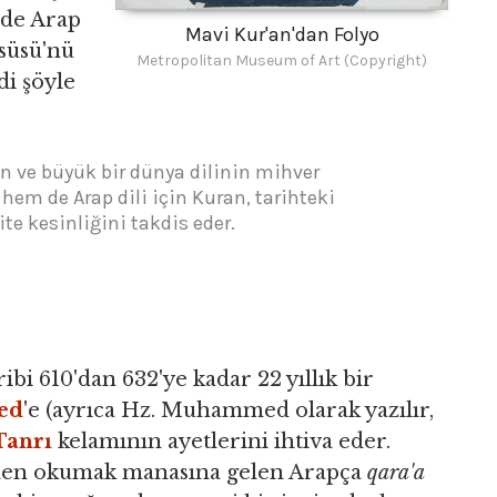
nde Arap
Mavi Kur'an'dan Folyo
süsü'nü
Metropolitan Museum of Art (Copyright)
di şöyle
n ve büyük bir dünya dilinin mihver
em de Arap dili için Kuran, tarihteki
te kesinliğini takdis eder.
bi 610'dan 632'ye kadar 22 yıllık bir
ed
'e (ayrıca Hz. Muhammed olarak yazılır,
Tanrı
kelamının ayetlerini ihtiva eder.
rden okumak manasına gelen Arapça
qara'a