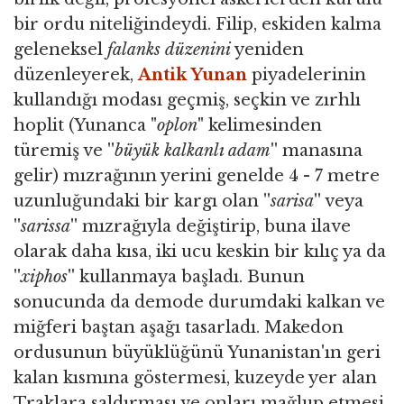
bir ordu niteliğindeydi. Filip, eskiden kalma
geleneksel
falanks düzenini
yeniden
düzenleyerek,
Antik Yunan
piyadelerinin
kullandığı modası geçmiş, seçkin ve zırhlı
hoplit (Yunanca "
oplon
" kelimesinden
türemiş ve ''
büyük kalkanlı adam
'' manasına
gelir) mızrağının yerini genelde 4 - 7 metre
uzunluğundaki bir kargı olan ''
sarisa
'' veya
''
sarissa
'' mızrağıyla değiştirip, buna ilave
olarak daha kısa, iki ucu keskin bir kılıç ya da
''
xiphos
'' kullanmaya başladı. Bunun
sonucunda da demode durumdaki kalkan ve
miğferi baştan aşağı tasarladı. Makedon
ordusunun büyüklüğünü Yunanistan'ın geri
kalan kısmına göstermesi, kuzeyde yer alan
Traklara saldırması ve onları mağlup etmesi,