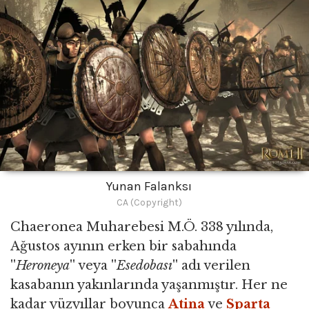
Yunan Falanksı
CA (Copyright)
Chaeronea Muharebesi M.Ö. 338 yılında,
Ağustos ayının erken bir sabahında
''
Heroneya
'' veya ''
Esedobası
'' adı verilen
kasabanın yakınlarında yaşanmıştır. Her ne
kadar yüzyıllar boyunca
Atina
ve
Sparta