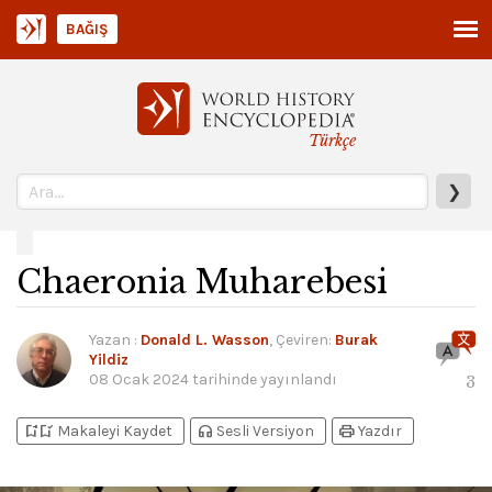
BAĞIŞ
Türkçe
❯
Chaeronia Muharebesi
Yazan
:
Donald L. Wasson
, Çeviren:
Burak
Yildiz
08 Ocak 2024
tarihinde yayınlandı
3
bookmark_add
bookmark_added
headphones
print
Makaleyi Kaydet
Sesli Versiyon
Yazdır