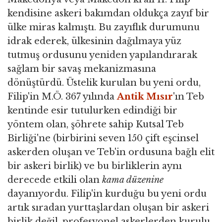
kendisine askeri bakımdan oldukça zayıf bir
ülke miras kalmıştı. Bu zayıflık durumunu
idrak ederek, ülkesinin dağılmaya yüz
tutmuş ordusunu yeniden yapılandırarak
sağlam bir savaş mekanizmasına
dönüştürdü. Üstelik kurulan bu yeni ordu,
Filip'in M.Ö. 367 yılında
Antik Mısır
'ın Teb
kentinde esir tutulurken edindiği bir
yöntem olan, şöhrete sahip Kutsal Teb
Birliği'ne (birbirini seven 150 çift eşcinsel
askerden oluşan ve Teb'in ordusuna bağlı elit
bir askeri birlik) ve bu birliklerin aynı
derecede etkili olan
kama düzenine
dayanıyordu. Filip'in kurduğu bu yeni ordu
artık sıradan yurttaşlardan oluşan bir askeri
birlik değil, profesyonel askerlerden kurulu