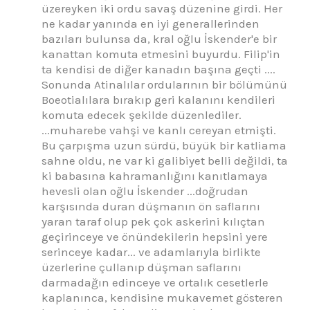
üzereyken iki ordu savaş düzenine girdi. Her
ne kadar yanında en iyi generallerinden
bazıları bulunsa da, kral oğlu İskender'e bir
kanattan komuta etmesini buyurdu. Filip'in
ta kendisi de diğer kanadın başına geçti ....
Sonunda Atinalılar ordularının bir bölümünü
Boeotialılara bırakıp geri kalanını kendileri
komuta edecek şekilde düzenlediler.
...muharebe vahşi ve kanlı cereyan etmişti.
Bu çarpışma uzun sürdü, büyük bir katliama
sahne oldu, ne var ki galibiyet belli değildi, ta
ki babasına kahramanlığını kanıtlamaya
hevesli olan oğlu İskender ...doğrudan
karşısında duran düşmanın ön saflarını
yaran taraf olup pek çok askerini kılıçtan
geçirinceye ve önündekilerin hepsini yere
serinceye kadar... ve adamlarıyla birlikte
üzerlerine çullanıp düşman saflarını
darmadağın edinceye ve ortalık cesetlerle
kaplanınca, kendisine mukavemet gösteren