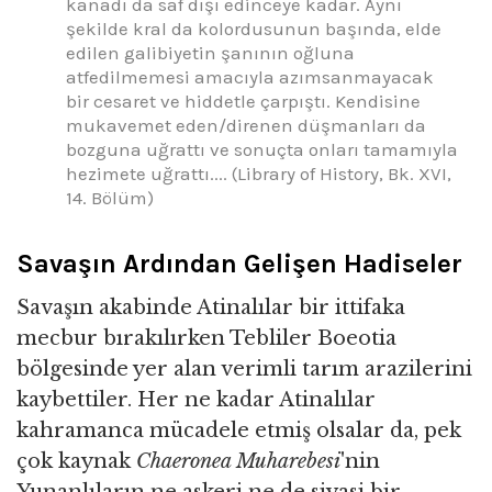
kanadı da saf dışı edinceye kadar. Aynı
şekilde kral da kolordusunun başında, elde
edilen galibiyetin şanının oğluna
atfedilmemesi amacıyla azımsanmayacak
bir cesaret ve hiddetle çarpıştı. Kendisine
mukavemet eden/direnen düşmanları da
bozguna uğrattı ve sonuçta onları tamamıyla
hezimete uğrattı.... (Library of History, Bk. XVI,
14. Bölüm)
Savaşın Ardından Gelişen Hadiseler
Savaşın akabinde Atinalılar bir ittifaka
mecbur bırakılırken Tebliler Boeotia
bölgesinde yer alan verimli tarım arazilerini
kaybettiler. Her ne kadar Atinalılar
kahramanca mücadele etmiş olsalar da, pek
çok kaynak
Chaeronea Muharebesi
'nin
Yunanlıların ne askeri ne de siyasi bir