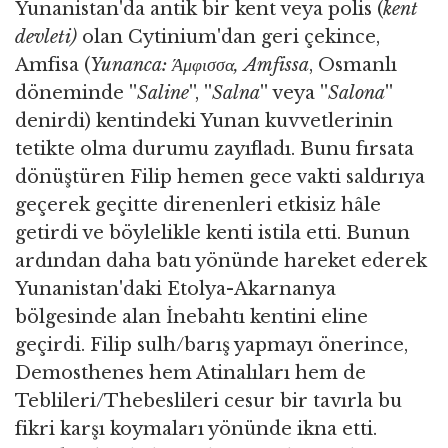
Yunanistan'da antik bir kent veya polis (
kent
devleti)
olan Cytinium'dan geri çekince,
Amfisa (
Yunanca:
Άμφισσα, Amfissa
, Osmanlı
döneminde ''
Saline
'', ''
Salna
'' veya ''
Salona
''
denirdi) kentindeki Yunan kuvvetlerinin
tetikte olma durumu zayıfladı. Bunu fırsata
dönüştüren Filip hemen gece vakti saldırıya
geçerek geçitte direnenleri etkisiz hâle
getirdi ve böylelikle kenti istila etti. Bunun
ardından daha batı yönünde hareket ederek
Yunanistan'daki Etolya-Akarnanya
bölgesinde alan İnebahtı kentini eline
geçirdi. Filip sulh/barış yapmayı önerince,
Demosthenes hem Atinalıları hem de
Teblileri/Thebeslileri cesur bir tavırla bu
fikri karşı koymaları yönünde ikna etti.