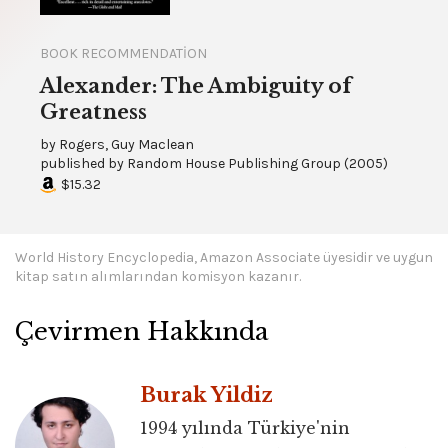
BOOK RECOMMENDATION
Alexander: The Ambiguity of
Greatness
by
Rogers, Guy Maclean
published by
Random House Publishing Group
(
2005
)
$15.32
World History Encyclopedia, Amazon Associate üyesidir ve uygun
kitap satın alımlarından komisyon kazanır.
Çevirmen Hakkında
Burak Yildiz
1994 yılında Türkiye'nin