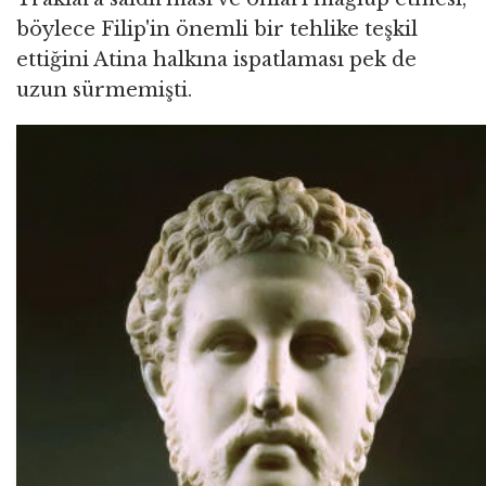
böylece Filip'in önemli bir tehlike teşkil
ettiğini Atina halkına ispatlaması pek de
uzun sürmemişti.