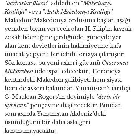
''
barbarlar ülkesi
'' addedilen ''
Makedonya
Krallığı
'' veya ''
Antik Makedonya Krallığı
'',
Makedon/Makedonya ordusuna baştan aşağı
yeniden biçim verecek olan II. Filip'in kıvrak
zekâlı liderliğine girdiğinde, güneyde yer
alan kent devletlerinin hâkimiyetine kafa
tutacak yepyeni bir tehdit ortaya çıkmıştır.
Söz konusu bu yeni askeri gücünü
Chaeronea
Muharebesi
'nde ispat edecektir; Heroneya
kentindeki Makedon galibiyeti hem siyasi
hem de askeri bakımdan Yunanistan'ı tarihçi
G. Maclean Rogers'ın deyimiyle "
derin bir
uykunun
" pençesine düşürecektir. Bundan
sonrasında Yunanistan Akdeniz'deki
üstünlüğünü bir daha asla geri
kazanamayacaktır.