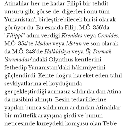
Atinalılar her ne kadar Filip'i bir tehdit
unsuru gibi görse de, diğerleri onu tüm
Yunanistan'ı birleştirebilecek birisi olarak
görüyordu. Bu esnada Filip, M.Ö. 356'da
''
Filippi
'' adını verdiği
Krenides
veya
Crenides
,
M.Ö. 354'te
Modon
veya
Motun
ve son olarak
da M.Ö. 348'de
Halkidikya
veya
Üç Parmak
Yarımadası
'ndaki Olynthus kentlerini
fethedip Yunanistan'daki hâkimiyetini
güçlendirdi. Kente doğru hareket eden tahıl
sevkiyatlarına el koyduğunda
gerçekleştirdiği acımasız saldırılardan Atina
da nasibini almıştı. Besin tedariklerine
yapılan bunca saldırının ardından Atinalılar
bir müttefik arayışına girdi ve bunun
neticesinde kuzeydeki komşusu olan Teb'e