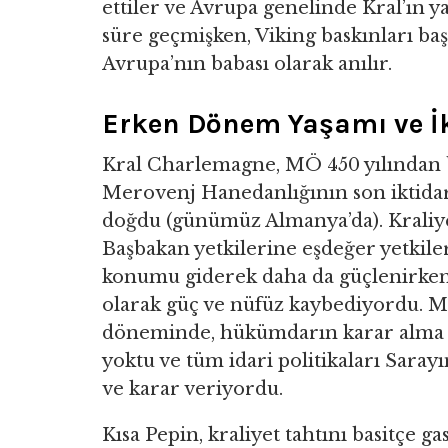
ettiler ve Avrupa genelinde Kral’ın y
süre geçmişken, Viking baskınları baş
Avrupa’nın babası olarak anılır.
Erken Dönem Yaşamı ve İk
Kral Charlemagne, MÖ 450 yılından 
Merovenj Hanedanlığının son iktida
doğdu (günümüz Almanya’da). Kraliye
Başbakan yetkilerine eşdeğer yetkiler
konumu giderek daha da güçlenirken,
olarak güç ve nüfüz kaybediyordu. Mon
döneminde, hükümdarın karar alma 
yoktu ve tüm idari politikaları Saray
ve karar veriyordu.
Kısa Pepin, kraliyet tahtını basitçe g