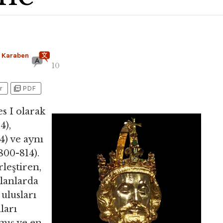
 Karaben
10
picture_as_pdf
r
PDF
s I olarak
4),
4) ve aynı
800-814).
rleştiren,
alanlarda
ulusları
ları