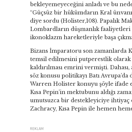
bekleyemeyeceğini anladı ve bu ned
“Güçsüz bir hükümdarın Kral ünvan
diye sordu (Holister,108). Papalık Ma
Lombardların düşmanlık faaliyetleri
ikonoklazm hareketleriyle başa çıkma
Bizans İmparatoru son zamanlarda Ki
temsil edilmesini putperestlik olara
kaldırılması emrini vermişti. Dahası,
söz konusu politikayı Batı Avrupa’da
Warren Holister konuyu şöyle ifade 
Kısa Pepin’in mektubunu aldığı zama
umutsuzca bir destekleyiciye ihtiyaç
Zachracy, Kısa Pepin ile hemen heme
REKLAM