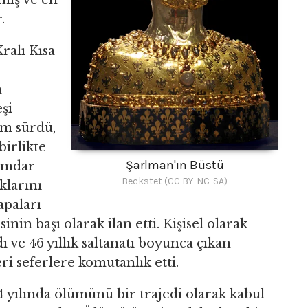
mış ve en
.
ralı Kısa
n
şi
üm sürdü,
irlikte
Şarlman'ın Büstü
kümdar
Beckstet (CC BY-NC-SA)
klarını
apaları
inin başı olarak ilan etti. Kişisel olarak
 ve 46 yıllık saltanatı boyunca çıkan
i seferlere komutanlık etti.
 yılında ölümünü bir trajedi olarak kabul