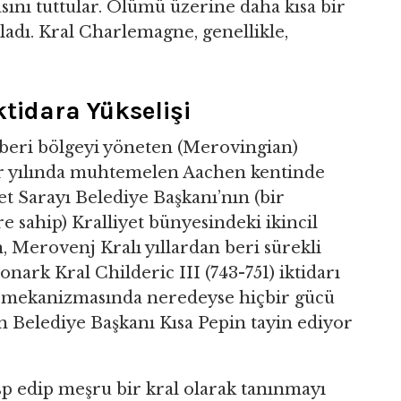
asını tuttular. Ölümü üzerine daha kısa bir
ladı. Kral Charlemagne, genellikle,
tidara Yükselişi
beri bölgeyi yöneten (Merovingian)
r yılında muhtemelen Aachen kentinde
t Sarayı Belediye Başkanı’nın (bir
e sahip) Kralliyet bünyesindeki ikincil
 Merovenj Kralı yıllardan beri sürekli
ark Kral Childeric III (743-751) iktidarı
mekanizmasında neredeyse hiçbir gücü
ın Belediye Başkanı Kısa Pepin tayin ediyor
asp edip meşru bir kral olarak tanınmayı