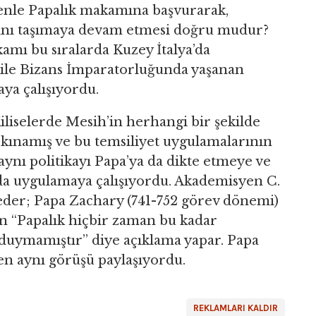
enle Papalık makamına başvurarak,
ını taşımaya devam etmesi doğru mudur?
kamı bu sıralarda Kuzey İtalya’da
 ile Bizans İmparatorluğunda yaşanan
ya çalışıyordu.
liselerde Mesih’in herhangi bir şekilde
k kınamış ve bu temsiliyet uygulamalarının
 aynı politikayı Papa’ya da dikte etmeye ve
 da uygulamaya çalışıyordu. Akademisyen C.
eder; Papa Zachary (741-752 görev dönemi)
n “Papalık hiçbir zaman bu kadar
 duymamıştır” diye açıklama yapar. Papa
n aynı görüşü paylaşıyordu.
REKLAMLARI KALDIR