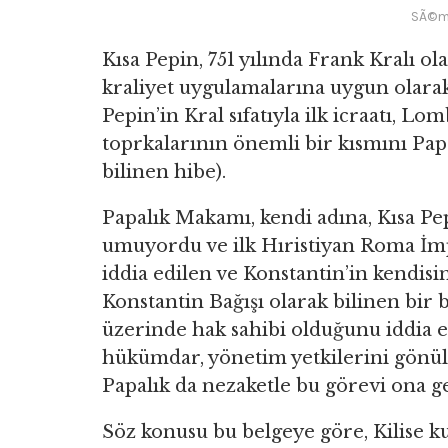
SÃ©mh
Kısa Pepin, 751 yılında Frank Kralı o
kraliyet uygulamalarına uygun olarak i
Pepin’in Kral sıfatıyla ilk icraatı, L
toprkalarının önemli bir kısmını Pap
bilinen hibe).
Papalık Makamı, kendi adına, Kısa Pep
umuyordu ve ilk Hıristiyan Roma İmp
iddia edilen ve Konstantin’in kendisi
Konstantin Bağışı olarak bilinen bir
üzerinde hak sahibi olduğunu iddia et
hükümdar, yönetim yetkilerini gönül
Papalık da nezaketle bu görevi ona ge
Söz konusu bu belgeye göre, Kilise 