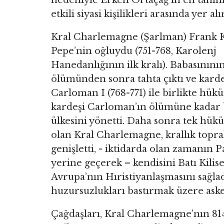
nedeniyle Erken Ortaçağ’ın en tanın
etkili siyasi kişilikleri arasında yer alır
Kral Charlemagne (Şarlman) Frank K
Pepe’nin oğluydu (751-768, Karolenj
Hanedanlığının ilk kralı). Babasınını
ölümünden sonra tahta çıktı ve karde
Carloman I (768-771) ile birlikte hük
kardeşi Carloman’ın ölümüne kadar b
ülkesini yönetti. Daha sonra tek hü
olan Kral Charlemagne, krallık topra
genişletti, - iktidarda olan zamanın P
yerine geçerek – kendisini Batı Kilises
Avrupa’nın Hıristiyanlaşmasını sağladı
huzursuzlukları bastırmak üzere asker
Çağdaşları, Kral Charlemagne’nın 814