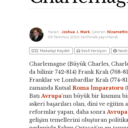
Yazan
:
Joshua J. Mark
, Çeviren:
Nizamettin
09 Temmuz 2023
tarihinde yayınlandı
bookmark_add
bookmark_added
headphones
print
Makaleyi Kaydet
Sesli Versiyon
Yazdı
Charlemagne (Büyük Charles, Charle
da bilinir 742-814) Frank Kralı (768-81
Franklar ve Lombardlar Kralı (774-81
zamanda Kutsal
Roma İmparatoru
(
Batı
Avrupa
’nın büyük bir kısmını bi
askeri başarıları olan, dini ve eğitim 
reformlar yapan, daha sonra
Avrupa
gelişim temellerini oluşturan politika