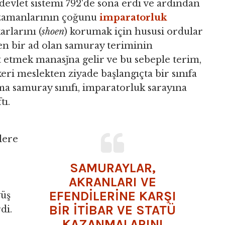
devlet sistemi 792'de sona erdi ve ardından
 zamanlarının çoğunu
imparatorluk
arlarını (
shoen
) korumak için hususi ordular
en bir ad olan samuray teriminin
et etmek manasǰna gelir ve bu sebeple terim,
eri meslekten ziyade başlangıçta bir sınıfa
 ama samuray sınıfı, imparatorluk sarayına
tı.
lere
SAMURAYLAR,
AKRANLARI VE
EFENDİLERİNE KARŞI
vüş
BİR İTİBAR VE STATÜ
di.
KAZANMALARINI