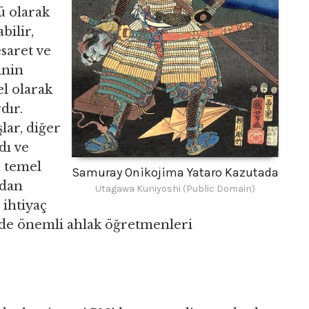
ü olarak
bilir,
saret ve
inin
el olarak
dır.
lar, diğer
dı ve
n temel
Samuray Onikojima Yataro Kazutada
ldan
Utagawa Kuniyoshi (Public Domain)
 ihtiyaç
de önemli ahlak öğretmenleri