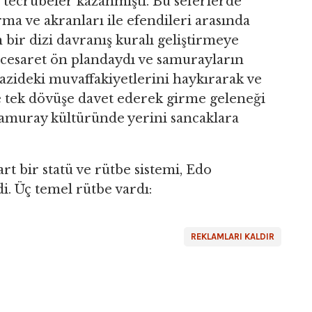
 tecrübeler kazanmıştı. Bu seferlerde
rma ve akranları ile efendileri arasında
 bir dizi davranış kuralı geliştirmeye
a cesaret ön plandaydı ve samurayların
mazideki muvaffakiyetlerini haykırarak ve
 tek dövüşe davet ederek girme geleneği
 samuray kültüründe yerini sancaklara
t bir statü ve rütbe sistemi, Edo
. Üç temel rütbe vardı:
REKLAMLARI KALDIR