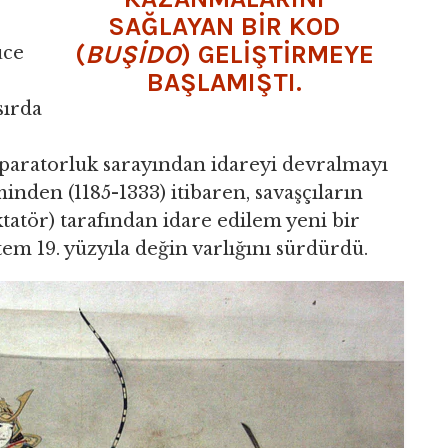
SAĞLAYAN BİR KOD
(
BUŞİDO
) GELİŞTİRMEYE
üce
BAŞLAMIŞTI.
sırda
imparatorluk sarayından idareyi devralmayı
nden (1185-1333) itibaren, savaşçıların
tatör) tarafından idare edilem yeni bir
tem 19. yüzyıla değin varlığını sürdürdü.