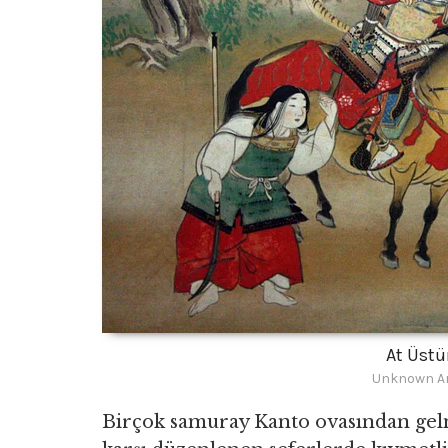
At Üst
Unknown Ar
Birçok samuray Kanto ovasından gelm