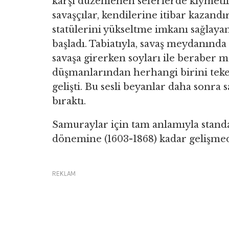
karşı düzenlenen seferlerde kıymetli
savaşçılar, kendilerine itibar kazandı
statülerini yükseltme imkanı sağlayan
başladı. Tabiatıyla, savaş meydanınd
savaşa girerken soyları ile beraber 
düşmanlarından herhangi birini teke
gelişti. Bu sesli beyanlar daha sonra
bıraktı.
Samuraylar için tam anlamıyla standar
dönemine (1603-1868) kadar gelişmedi
REKLAM