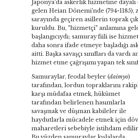
Japonya'da askerlik hizmetine dayalı 
gelen Heian Dönemi'nde (794-1185),
sarayında geçiren asillerin toprak çık
kuruldu. Bu, "hizmetçi" anlamına gel
başlangıcıydı; samuray fiili ise hizm
daha sonra ifade etmeye başladığı ask
aitti. Başka savaşçı sınıfları da vardı
hizmet etme çağrışımı yapan tek sınıf
Samuraylar, feodal beyler (
daimyo
)
tarafından, lordun topraklarını rakip
karşı müdafaa etmek, hükümet
tarafından belirlenen hasımlarla
savaşmak ve düşman kabileler ile
haydutlarla mücadele etmek için dö
maharetleri sebebiyle istihdam edilir
Bu yüzden samuraylar kışlalarda,