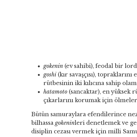
gokenin
(ev sahibi), feodal bir lord
goshi
(kır savaşçısı), topraklarını
rütbesinin iki kılıcına sahip olam
hatamoto
(sancaktar), en yüksek r
çıkarlarını korumak için ölmeler
Bütün samuraylara efendilerince neza
bilhassa
gokenin
leri denetlemek ve ge
disiplin cezası vermek için milli S