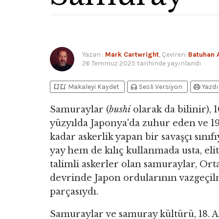
Yazan
:
Mark Cartwright
, Çeviren:
Batuhan 
26 Temmuz 2025
tarihinde yayınlandı
bookmark_add
bookmark_added
headphones
print
Makaleyi Kaydet
Sesli Versiyon
Yazdı
Samuraylar (
bushi
olarak da bilinir), 1
yüzyılda Japonya'da zuhur eden ve 19
kadar askerlik yapan bir savaşçı sınıf
yay hem de kılıç kullanmada usta, elit
talimli askerler olan samuraylar, Ort
devrinde Japon ordularının vazgeçil
parçasıydı.
Samuraylar ve samuray kültürü, 18. 