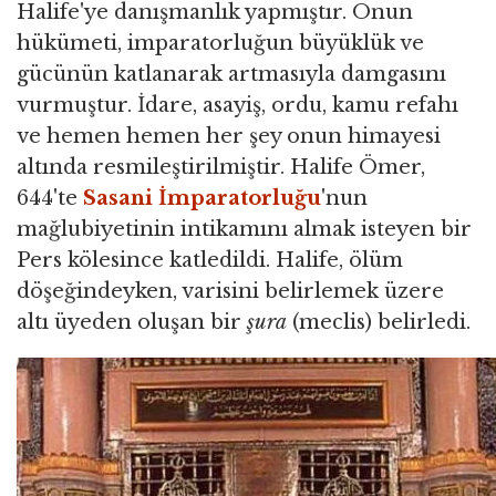
Halife'ye danışmanlık yapmıştır. Onun
hükümeti, imparatorluğun büyüklük ve
gücünün katlanarak artmasıyla damgasını
vurmuştur. İdare, asayiş, ordu, kamu refahı
ve hemen hemen her şey onun himayesi
altında resmileştirilmiştir. Halife Ömer,
644'te
Sasani İmparatorluğu
'nun
mağlubiyetinin intikamını almak isteyen bir
Pers kölesince katledildi. Halife, ölüm
döşeğindeyken, varisini belirlemek üzere
altı üyeden oluşan bir
şura
(meclis) belirledi.