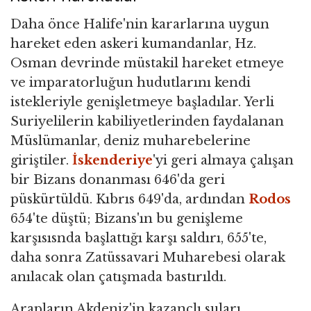
Daha önce Halife'nin kararlarına uygun
hareket eden askeri kumandanlar, Hz.
Osman devrinde müstakil hareket etmeye
ve imparatorluğun hudutlarını kendi
istekleriyle genişletmeye başladılar. Yerli
Suriyelilerin kabiliyetlerinden faydalanan
Müslümanlar, deniz muharebelerine
giriştiler.
İskenderiye
'yi geri almaya çalışan
bir Bizans donanması 646'da geri
püskürtüldü. Kıbrıs 649'da, ardından
Rodos
654'te düştü; Bizans'ın bu genişleme
karşısısnda başlattığı karşı saldırı, 655'te,
daha sonra Zatüssavari Muharebesi olarak
anılacak olan çatışmada bastırıldı.
Arapların Akdeniz'in kazançlı suları