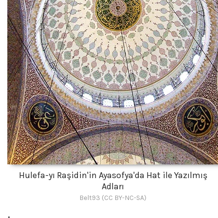
Hulefa-yı Raşidin'in Ayasofya'da Hat ile Yazılmış
Adları
Belt93 (CC BY-NC-SA)