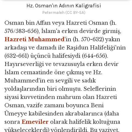
Hz. Osman'ın Adının Kaligrafisi
Petermaleh (CC BY-SA)
Osman bin Affan veya Hazreti Osman (h.
576/583-656), İslam'a erken devirde girmiş,
Hazreti Muhammed
'in (h. 570-632) yakın
arkadaşı ve damadı ile Raşidun Halifeliği'nin
(632-661) üçüncü halifesiydi (644-656).
Hayırseverliği ve tevazusuyla erken devir
İslam cemaatinde öne çıkmış ve Hz.
Muhammed'in en sevgili ve sadık
yoldaşlarından biri olmuştu. Seleflerinin
siyasi kuvvetinden mahrum olan Hazreti
Osman, vazife zamanı boyunca Beni
Ümeyye kabilesinden akrabalarınca (daha
sonra
Emeviler
olarak halifelik koltuğuna
yükseleceklerdi) yönlendirildi. Bu vaziyet,