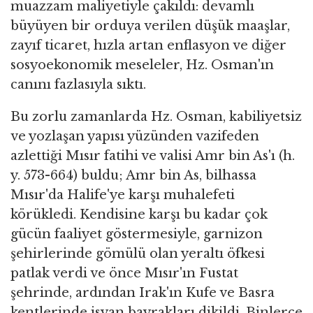
muazzam maliyetiyle çakıldı: devamlı
büyüyen bir orduya verilen düşük maaşlar,
zayıf ticaret, hızla artan enflasyon ve diğer
sosyoekonomik meseleler, Hz. Osman'ın
canını fazlasıyla sıktı.
Bu zorlu zamanlarda Hz. Osman, kabiliyetsiz
ve yozlaşan yapısı yüzünden vazifeden
azlettiği Mısır fatihi ve valisi Amr bin As'ı (h.
y. 573-664) buldu; Amr bin As, bilhassa
Mısır'da Halife'ye karşı muhalefeti
körükledi. Kendisine karşı bu kadar çok
gücün faaliyet göstermesiyle, garnizon
şehirlerinde gömülü olan yeraltı öfkesi
patlak verdi ve önce Mısır'ın Fustat
şehrinde, ardından Irak'ın Kufe ve Basra
kentlerinde isyan bayrakları dikildi. Binlerce