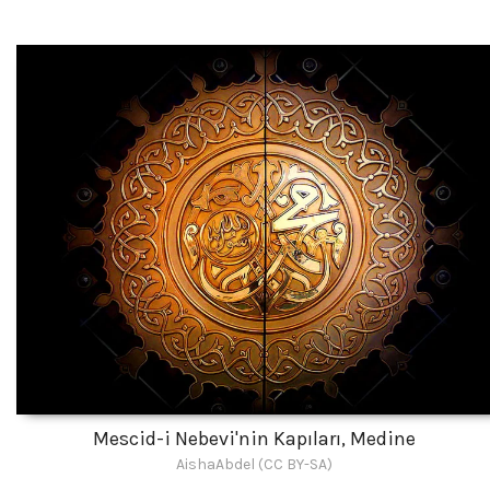
Mescid-i Nebevi'nin Kapıları, Medine
AishaAbdel (CC BY-SA)