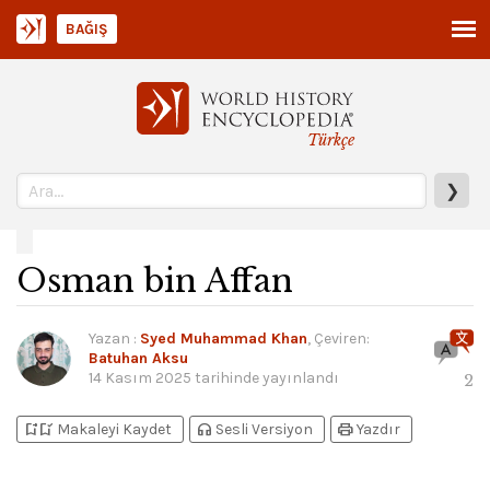
BAĞIŞ
Türkçe
❯
Osman bin Affan
Yazan
:
Syed Muhammad Khan
, Çeviren:
Batuhan Aksu
14 Kasım 2025
tarihinde yayınlandı
2
bookmark_add
bookmark_added
headphones
print
Makaleyi Kaydet
Sesli Versiyon
Yazdır