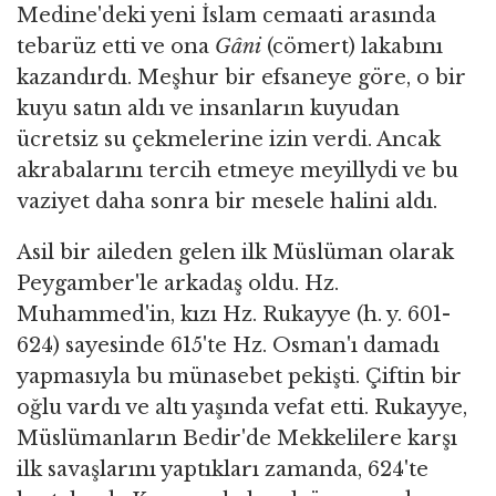
Medine'deki yeni İslam cemaati arasında
tebarüz etti ve ona
Gâni
(cömert) lakabını
kazandırdı. Meşhur bir efsaneye göre, o bir
kuyu satın aldı ve insanların kuyudan
ücretsiz su çekmelerine izin verdi. Ancak
akrabalarını tercih etmeye meyillydi ve bu
vaziyet daha sonra bir mesele halini aldı.
Asil bir aileden gelen ilk Müslüman olarak
Peygamber'le arkadaş oldu. Hz.
Muhammed'in, kızı Hz. Rukayye (h. y. 601-
624) sayesinde 615'te Hz. Osman'ı damadı
yapmasıyla bu münasebet pekişti. Çiftin bir
oğlu vardı ve altı yaşında vefat etti. Rukayye,
Müslümanların Bedir'de Mekkelilere karşı
ilk savaşlarını yaptıkları zamanda, 624'te