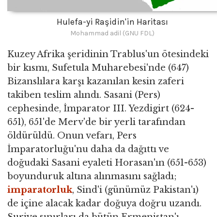
Hulefa-yi Raşidin'in Haritası
Mohammad adil (GNU FDL)
Kuzey Afrika şeridinin Trablus'un ötesindeki
bir kısmı, Sufetula Muharebesi'nde (647)
Bizanslılara karşı kazanılan kesin zaferi
takiben teslim alındı. Sasani (Pers)
cephesinde, İmparator III. Yezdigirt (624-
651), 651'de Merv'de bir yerli tarafından
öldürüldü. Onun vefarı, Pers
İmparatorluğu'nu daha da dağıttı ve
doğudaki Sasani eyaleti Horasan'ın (651-653)
boyunduruk altına alınmasını sağladı;
imparatorluk
, Sind'i (günümüz Pakistan'ı)
de içine alacak kadar doğuya doğru uzandı.
Suriye sınırları da bütün Ermenistan'ı