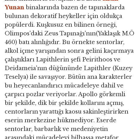
Yunan
binalarında bazen de tapınaklarda
bulunan dekoratif heykeller için oldukça
popülerdi. Kuşkusuz en bilinen örneği,
Olimpos'daki Zeus Tapınağı'nın(Yaklaşık M.Ö
460) batı alınlığıdır. Bu örnekte sentorlar,
alkol içme yarışından sonra gelini kaçırmaya
çalıştıkları Lapithlerin şefi Peirithoos ve
Deidameia'nın düğününde Lapithler (Kuzey
Teselya) ile savaşıyor. Bütün ana karakterler
bu heyecanlandırıcı mücadeleye dahil ve
çarpıcı pozlar veriyorlar. Apollo görkemli
bir şekilde, dik bir şekilde kollarını açmış,
centorların yarattığı kaosu sakinleştirirken
eserin merkezine hükmediyor. Eserde
sentorlar, barbarlık ve medeniyetin
arasındaki mücadeleyi bilhassa metafor