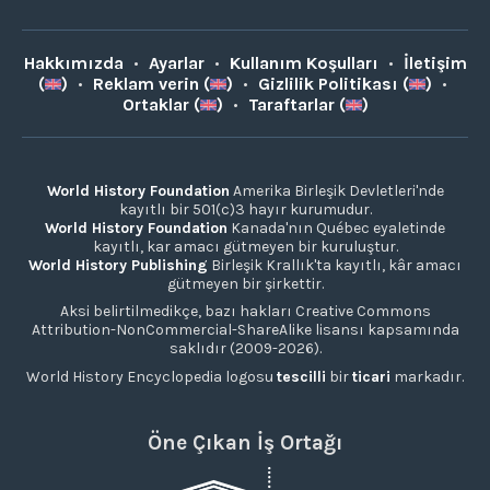
Hakkımızda
•
Ayarlar
•
Kullanım Koşulları
•
İletişim
(
)
•
Reklam verin (
)
•
Gizlilik Politikası (
)
•
Ortaklar (
)
•
Taraftarlar (
)
World History Foundation
Amerika Birleşik Devletleri'nde
kayıtlı bir 501(c)3 hayır kurumudur.
World History Foundation
Kanada'nın Québec eyaletinde
kayıtlı, kar amacı gütmeyen bir kuruluştur.
World History Publishing
Birleşik Krallık'ta kayıtlı, kâr amacı
gütmeyen bir şirkettir.
Aksi belirtilmedikçe, bazı hakları Creative Commons
Attribution-NonCommercial-ShareAlike lisansı kapsamında
saklıdır (2009-2026).
World History Encyclopedia logosu
tescilli
bir
ticari
markadır.
Öne Çıkan İş Ortağı