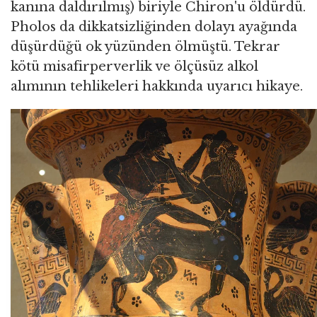
kanına daldırılmış) biriyle Chiron'u öldürdü.
Pholos da dikkatsizliğinden dolayı ayağında
düşürdüğü ok yüzünden ölmüştü. Tekrar
kötü misafirperverlik ve ölçüsüz alkol
alımının tehlikeleri hakkında uyarıcı hikaye.