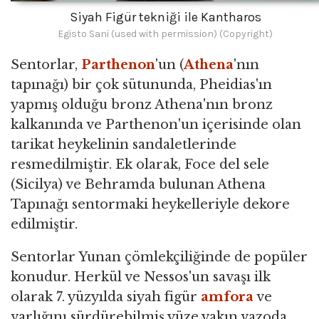
Siyah Figür tekniği ile Kantharos
Egisto Sani (used with permission) (Copyright)
Sentorlar,
Parthenon
'un (
Athena
'nın
tapınağı) bir çok sütununda, Pheidias'ın
yapmış olduğu bronz Athena'nın bronz
kalkanında ve Parthenon'un içerisinde olan
tarikat heykelinin sandaletlerinde
resmedilmiştir. Ek olarak, Foce del sele
(Sicilya) ve Behramda bulunan Athena
Tapınağı sentormaki heykelleriyle dekore
edilmiştir.
Sentorlar Yunan çömlekçiliğinde de popüler
konudur. Herkül ve Nessos'un savaşı ilk
olarak 7. yüzyılda siyah figür
amfora
ve
varlığını sürdürebilmiş yüze yakın vazoda