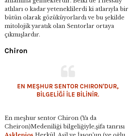
anlamına gelmekterdir. Belki de Thessaly
atlıları o kadar yeteneklilerdi ki atlarıyla bir
bütün olarak gözüküyorlardı ve bu şekilde
mitolojik yaratık olan Sentorlar ortaya
çıkmışlardır.
Chiron
EN MEŞHUR SENTOR CHIRON'DUR,
BİLGELIĞİ İLE BİLİNİR.
En meşhur sentor Chiron (Ya da
Cheiron)Medeniliği bilgeliğiyle,şifa tanrısı
Asklepios
Herkül, Aşil ve İason'un (ve oğlu