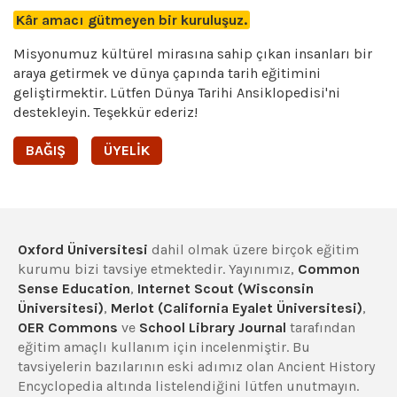
Kâr amacı gütmeyen bir kuruluşuz.
Misyonumuz kültürel mirasına sahip çıkan insanları bir
araya getirmek ve dünya çapında tarih eğitimini
geliştirmektir. Lütfen Dünya Tarihi Ansiklopedisi'ni
destekleyin. Teşekkür ederiz!
BAĞIŞ
ÜYELIK
Oxford Üniversitesi
dahil olmak üzere birçok eğitim
kurumu bizi tavsiye etmektedir. Yayınımız,
Common
Sense Education
,
Internet Scout (Wisconsin
Üniversitesi)
,
Merlot (California Eyalet Üniversitesi)
,
OER Commons
ve
School Library Journal
tarafından
eğitim amaçlı kullanım için incelenmiştir. Bu
tavsiyelerin bazılarının eski adımız olan Ancient History
Encyclopedia altında listelendiğini lütfen unutmayın.