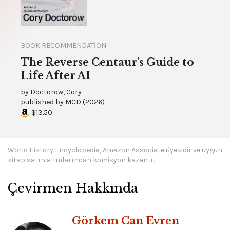
BOOK RECOMMENDATION
The Reverse Centaur's Guide to
Life After AI
by
Doctorow, Cory
published by
MCD
(
2026
)
$13.50
World History Encyclopedia, Amazon Associate üyesidir ve uygun
kitap satın alımlarından komisyon kazanır.
Çevirmen Hakkında
Görkem Can Evren