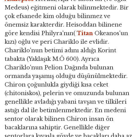
Medeus) eğitmeni olarak bilinmektedir. Bir
çok efsanede kim olduğu bilinmez ve
önemsiz karakterdir. Heisoddan bilinene
göre kendisi Philyra'nın(
Titan
Okeanos'un
kızı) oğlu ve peri Chariklo ile evlidir.
Chariklo'nun betimi adını aldığı Korint
tabakta (Yaklaşık M.Ö 600). Ayrıca
Chariklo'nun Pelion Dağında bulunan
ormanda yaşamış olduğu düşünülmektedir.
Chiron çoğunlukla giydiği kısa ceket
(chitoniskos), pelerin ve omuzunda bulunan
genellikle avladığı yabani tavşan ve tilkileri
astığı dal ile betimlenmektedir. En medeni
sentor olarak bilinen Chiron insan ön
bacaklarına sahiptir. Genellikle diğer
sentorlara kıyasla gövde ve bacakları daha az