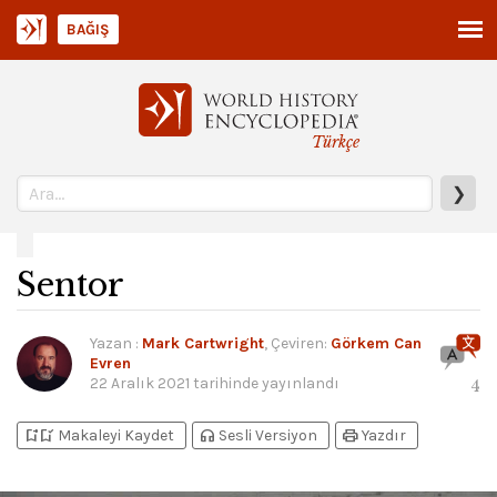
BAĞIŞ
Türkçe
❯
Sentor
Yazan
:
Mark Cartwright
, Çeviren:
Görkem Can
Evren
22 Aralık 2021
tarihinde yayınlandı
4
bookmark_add
bookmark_added
headphones
print
Makaleyi Kaydet
Sesli Versiyon
Yazdır