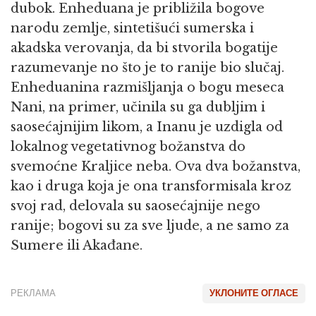
dubok. Enheduana je približila bogove
narodu zemlje, sintetišući sumerska i
akadska verovanja, da bi stvorila bogatije
razumevanje no što je to ranije bio slučaj.
Enheduanina razmišljanja o bogu meseca
Nani, na primer, učinila su ga dubljim i
saosećajnijim likom, a Inanu je uzdigla od
lokalnog vegetativnog božanstva do
svemoćne Kraljice neba. Ova dva božanstva,
kao i druga koja je ona transformisala kroz
svoj rad, delovala su saosećajnije nego
ranije; bogovi su za sve ljude, a ne samo za
Sumere ili Akađane.
РЕКЛАМА
УКЛОНИТЕ ОГЛАСЕ