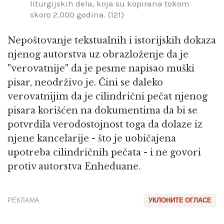
liturgijskih dela, koja su kopirana tokom
skoro 2.000 godina. (121)
Nepoštovanje tekstualnih i istorijskih dokaza
njenog autorstva uz obrazloženje da je
"verovatnije" da je pesme napisao muški
pisar, neodrživo je. Čini se daleko
verovatnijim da je cilindrični pečat njenog
pisara korišćen na dokumentima da bi se
potvrdila verodostojnost toga da dolaze iz
njene kancelarije - što je uobičajena
upotreba cilindričnih pečata - i ne govori
protiv autorstva Enheduane.
РЕКЛАМА
УКЛОНИТЕ ОГЛАСЕ