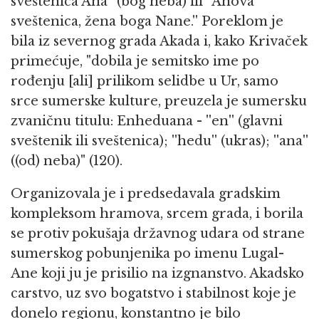
sveštenica Ana'' (bog neba) ili ''Anova
sveštenica, žena boga Nane.'' Poreklom je
bila iz severnog grada Akada i, kako Krivaček
primećuje, "dobila je semitsko ime po
rođenju [ali] prilikom selidbe u Ur, samo
srce sumerske kulture, preuzela je sumersku
zvaničnu titulu: Enheduana - ''en'' (glavni
sveštenik ili sveštenica); ''hedu'' (ukras); ''ana''
((od) neba)" (120).
Organizovala je i predsedavala gradskim
kompleksom hramova, srcem grada, i borila
se protiv pokušaja državnog udara od strane
sumerskog pobunjenika po imenu Lugal-
Ane koji ju je prisilio na izgnanstvo. Akadsko
carstvo, uz svo bogatstvo i stabilnost koje je
donelo regionu, konstantno je bilo