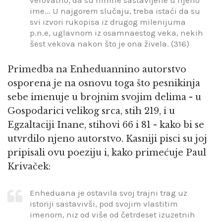
ime... U najgorem slučaju, treba istaći da su
svi izvori rukopisa iz drugog milenijuma
p.n.e, uglavnom iz osamnaestog veka, nekih
šest vekova nakon što je ona živela. (316)
Primedba na Enheduannino autorstvo
osporena je na osnovu toga što pesnikinja
sebe imenuje u brojnim svojim delima - u
Gospodarici velikog srca, stih 219, i u
Egzaltaciji Inane, stihovi 66 i 81 - kako bi se
utvrdilo njeno autorstvo. Kasniji pisci su joj
pripisali ovu poeziju i, kako primećuje Paul
Krivaček:
Enheduana je ostavila svoj trajni trag uz
istoriji sastavivši, pod svojim vlastitim
imenom, niz od više od četrdeset izuzetnih