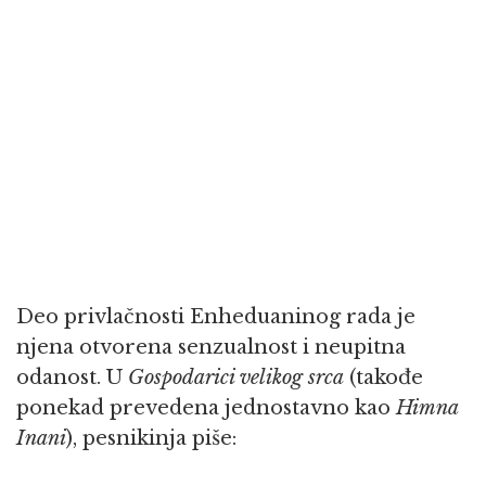
Deo privlačnosti Enheduaninog rada je
njena otvorena senzualnost i neupitna
odanost. U
Gospodarici velikog srca
(takođe
ponekad prevedena jednostavno kao
Himna
Inani
), pesnikinja piše: