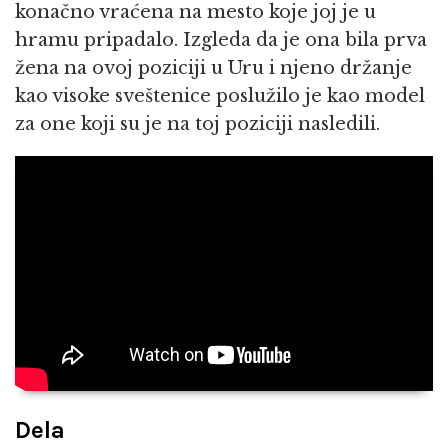
konačno vraćena na mesto koje joj je u
hramu pripadalo. Izgleda da je ona bila prva
žena na ovoj poziciji u Uru i njeno držanje
kao visoke sveštenice poslužilo je kao model
za one koji su je na toj poziciji nasledili.
Dela