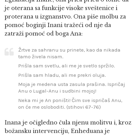
je oterana sa funkcije visoke sveštenice i
proterana u izgnanstvo. Ona piše molbu za
pomoć boginji Inani tražeći od nje da
zatraži pomoć od boga Ana:
Žrtve za sahranu su prinete, kao da nikada
tamo živela nisam.
Prišla sam svetlu, ali me je svetlo spržilo.
Prišla sam hladu, ali me prekri oluja.
Moja je medena usta zasula prašina. Ispričaj
Anu o Lugal-Anu i sudbini mojoj!
Neka mi je An poništi! Čim sve ispričaš Anu,
on će me osloboditi. (stihovi 67-76)
Inana je očigledno čula njenu molitvu i, kroz
božansku intervenciju, Enheduana je