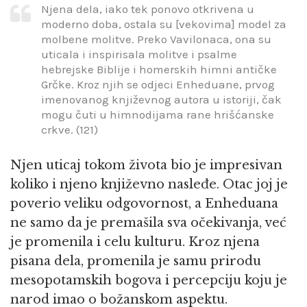
Njena dela, iako tek ponovo otkrivena u
moderno doba, ostala su [vekovima] model za
molbene molitve. Preko Vavilonaca, ona su
uticala i inspirisala molitve i psalme
hebrejske Biblije i homerskih himni antičke
Grčke. Kroz njih se odjeci Enheduane, prvog
imenovanog književnog autora u istoriji, čak
mogu čuti u himnodijama rane hrišćanske
crkve. (121)
Njen uticaj tokom života bio je impresivan
koliko i njeno književno nasleđe. Otac joj je
poverio veliku odgovornost, a Enheduana
ne samo da je premašila sva očekivanja, već
je promenila i celu kulturu. Kroz njena
pisana dela, promenila je samu prirodu
mesopotamskih bogova i percepciju koju je
narod imao o božanskom aspektu.