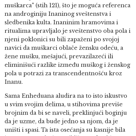
muškarca" (stih 121), što je moguća referenca
na androginiju Inaninog sveštenstva i
sledbenika kulta. Inaninim hramovima i
ritualima upravljalo je sveštenstvo oba pola i
njeni poklonici su bili zapaženi po svojoj
navici da muškarci oblače žensku odeću, a
žene mušku, mešajući, prevazilazeći ili
eliminišući razlike između muškog i ženskog
pola u potrazi za transcendentnošću kroz
Inanu.
Sama Enheduana aludira na to isto iskustvo
u svim svojim delima, u stihovima previše
brojnim da bi se naveli, preklinjući boginju
da je uzme, da bude jedno sa njom, da je
uništi i spasi. Ta ista osećanja su kasnije bila