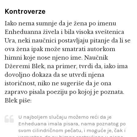
Kontroverze
Iako nema sumnje da je žena po imenu
Enheduanna živela i bila visoka sveštenica
Ura, neki naučnici postavljaju pitanje da li se
ova žena ipak može smatrati autorkom
himni koje nose njeno ime. Naučnik
Džeremi Blek, na primer, tvrdi da, iako ima
dovoljno dokaza da se utvrdi njena
istoričnost, niko ne sugeriše da je ona
zapravo pisala poeziju po kojoj je poznata.
Blek piše:
U najboljem slučaju možemo reći da je
Enheduana imala pisara, nama poznatog po
svom cilindričnom pečatu, i moguće je, čak i
verovatno, da su himne sastavljene u njeno