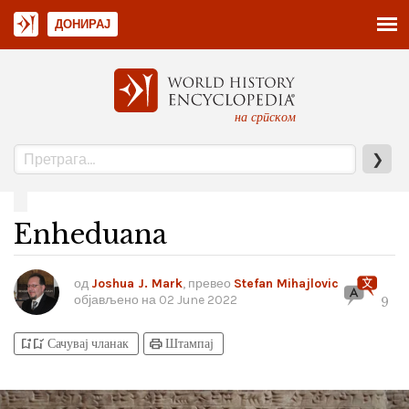
ДОНИРАЈ
на српском
❯
Enheduana
од
Joshua J. Mark
, превео
Stefan Mihajlovic
објављено на
02 June 2022
9
bookmark_add
bookmark_added
print
Сачувај чланак
Штампај