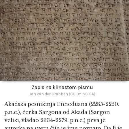
Zapis na klinastom pismu
Jan van der Crabben (CC BY-NC-SA)
Akadska pesnikinja Enheduana (2285-2250.
p.n.e.), ćerka Sargona od Akada (Sargon
veliki, vladao 2334-2279. p.n.e.) prva je
autorka na svetu čije je ime poznato. Da li je