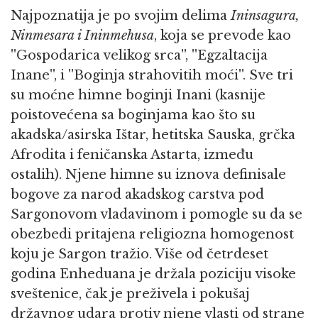
Najpoznatija je po svojim delima
Ininsagura,
Ninmesara i Ininmehusa
, koja se prevode kao
''Gospodarica velikog srca'', ''Egzaltacija
Inane'', i ''Boginja strahovitih moći''. Sve tri
su moćne himne boginji Inani (kasnije
poistovećena sa boginjama kao što su
akadska/asirska Ištar, hetitska Sauska, grčka
Afrodita i feničanska Astarta, između
ostalih). Njene himne su iznova definisale
bogove za narod akadskog carstva pod
Sargonovom vladavinom i pomogle su da se
obezbedi pritajena religiozna homogenost
koju je Sargon tražio. Više od četrdeset
godina Enheduana je držala poziciju visoke
sveštenice, čak je preživela i pokušaj
državnog udara protiv njene vlasti od strane