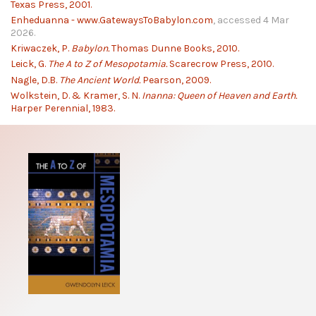
Texas Press, 2001.
Enheduanna - www.GatewaysToBabylon.com
, accessed 4 Mar
2026.
Kriwaczek, P.
Babylon.
Thomas Dunne Books, 2010.
Leick, G.
The A to Z of Mesopotamia.
Scarecrow Press, 2010.
Nagle, D.B.
The Ancient World.
Pearson, 2009.
Wolkstein, D. & Kramer, S. N.
Inanna: Queen of Heaven and Earth.
Harper Perennial, 1983.