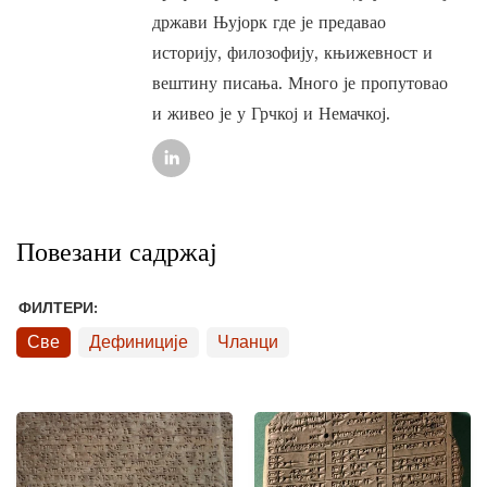
држави Њујорк где је предавао
историју, филозофију, књижевност и
вештину писања. Много је пропутовао
и живео је у Грчкој и Немачкој.
Повезани садржај
ФИЛТЕРИ:
Све
Дефиниције
Чланци