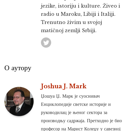
jezike, istoriju i kulture. Živeo i
radio u Maroku, Libiji i Italiji.
Trenutno živim u svojoj
matičnoj zemlji Srbiji.
О аутору
Joshua J. Mark
Џошуа Џ. Марк је суоснивач
Енциклопедије светске историје и
руководилац је њеног сектора за
производњу садржаја. Претходно је био
професор на Марист Колеџу у савезној