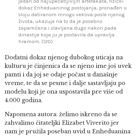
jedan od najupečatljivijih artefakata, fizički
dokaz Enheduaninog postojanja, pronađen u
sloju datiranom mnogo vekova posle njenog
života, ukazuje na to da je posebno
zapamćena i slavljena dugo nakon pada
dinastije koja ju je postavila da upravlja
hramom. (120)
Dodatni dokaz njenog dubokog uticaja na
kulturu je činjenica da se njeno ime još uvek
pamti i da joj se odaje počast u današnje
vreme, te da se pesme i dalje sastavljaju po
modelu koji je ona uspostavila pre više od
4.000 godina.
Napomena autora: želimo iskreno da se
zahvalimo čitateljki Elizabet Viverito jer
nam je pružila poseban uvid u Enheduanina