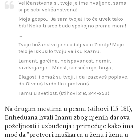
Veličanstvena si, tvoje je ime hvaljeno, sama
si po sebi veličanstvena!
Moja gospo... Ja sam tvoja! I to će uvek tako
biti! Neka ti srce bude spokojno prema meni!
...
Tvoje božanstvo je neodoljivo u Zemlji! Moje
telo je Iskusilo tvoju veliku kaznu.
Lament, gorčina, neispavanost, nemir,
razdvajanje... Milost, saosećanje, briga,
Blagost, i omaž su tvoji, i da izazoveš poplave,
da Otvoriš tvrdo tlo i pretvoriš
Tamu u svetlost. (stihovi 218, 244-253)
Na drugim mestima u pesmi (stihovi 115-131),
Enheduana hvali Inanu zbog njenih darova
poželjnosti i uzbuđenja i primećuje kako ima
moć da "pretvori muškarca u ženu i ženu u