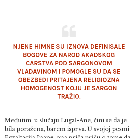
NJENE HIMNE SU IZNOVA DEFINISALE
BOGOVE ZA NAROD AKADSKOG
CARSTVA POD SARGONOVOM
VLADAVINOM I POMOGLE SU DA SE
OBEZBEDI PRITAJENA RELIGIOZNA
HOMOGENOST KOJU JE SARGON
TRAŽIO.
Međutim, u slučaju Lugal-Ane, čini se da je
bila poražena, barem isprva. U svojoj pesmi
Egzaltacija Inane, ona priča priču o tome da