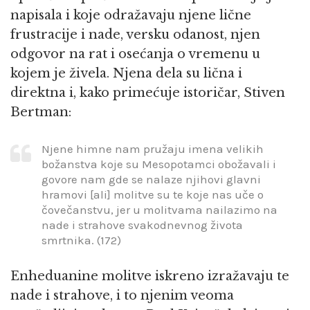
napisala i koje odražavaju njene lične
frustracije i nade, versku odanost, njen
odgovor na rat i osećanja o vremenu u
kojem je živela. Njena dela su lična i
direktna i, kako primećuje istoričar, Stiven
Bertman:
Njene himne nam pružaju imena velikih
božanstva koje su Mesopotamci obožavali i
govore nam gde se nalaze njihovi glavni
hramovi [ali] molitve su te koje nas uče o
čovečanstvu, jer u molitvama nailazimo na
nade i strahove svakodnevnog života
smrtnika. (172)
Enheduanine molitve iskreno izražavaju te
nade i strahove, i to njenim veoma