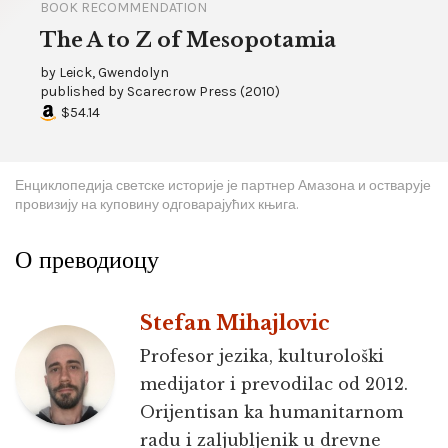
BOOK RECOMMENDATION
The A to Z of Mesopotamia
by
Leick, Gwendolyn
published by
Scarecrow Press
(
2010
)
$54.14
Енциклопедија светске историје је партнер Амазона и остварује
провизију на куповину одговарајућих књига.
О преводиоцу
Stefan Mihajlovic
Profesor jezika, kulturološki
medijator i prevodilac od 2012.
Orijentisan ka humanitarnom
radu i zaljubljenik u drevne