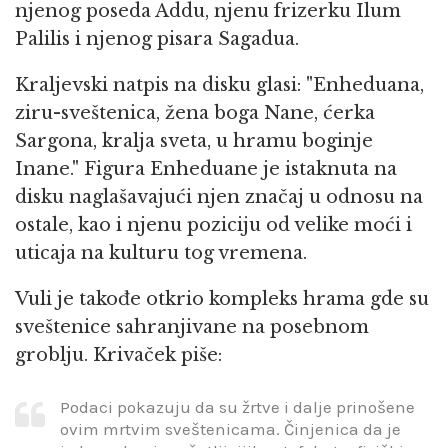
njenog poseda Addu, njenu frizerku Ilum
Palilis i njenog pisara Sagadua.
Kraljevski natpis na disku glasi: "Enheduana,
ziru-sveštenica, žena boga Nane, ćerka
Sargona, kralja sveta, u hramu boginje
Inane." Figura Enheduane je istaknuta na
disku naglašavajući njen značaj u odnosu na
ostale, kao i njenu poziciju od velike moći i
uticaja na kulturu tog vremena.
Vuli je takođe otkrio kompleks hrama gde su
sveštenice sahranjivane na posebnom
groblju. Krivaček piše:
Podaci pokazuju da su žrtve i dalje prinošene
ovim mrtvim sveštenicama. Činjenica da je