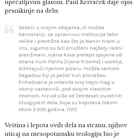
upečatljivim glasom. Paul Krivaček daje opis
pesnikinje na delu:
Sedeći u svojim odajama, ili možda
kancelariji, za upravnicu institucije tako
velike i prestižne kao što je Nanin hram u
Uru, sigurno su bili priušteni najbolji radni
aranžmani, njena kosa prelepo spojena od
strane Ilum Palilis [njene frizerke] i osoblja,
diktirajući njenom pisaru, možda samom
Sagaduu čiji je pečat Vuli pronašao,
Enheduana je ostavila svoj trajni trag u
istoriji sastavivši, pod svojim vlastitim
imenom, niz od više od četrdeset izuzetnih
liturgijskih dela, koja su kopirana tokom
skoro 2.000 godina. (121)
Veština i lepota ovih dela na stranu, njihov
uticaj na mesopotamsku teologiju bio je