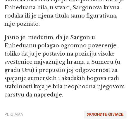
Enheduana bila, u stvari, Sargonova krvna
rođaka ili je njena titula samo figurativna,
nije poznato.
Jasno je, međutim, da je Sargon u
Enheduanu polagao ogromno poverenje,
toliko da ju je postavio na poziciju visoke
sveštenice najvažnijeg hrama u Sumeru (u
gradu Uru) i prepustio joj odgovornost za
spajanje sumerskih i akadskih bogova radi
stabilnosti koja je bila neophodna njegovom
carstvu da napreduje.
РЕКЛАМА
УКЛОНИТЕ ОГЛАСЕ