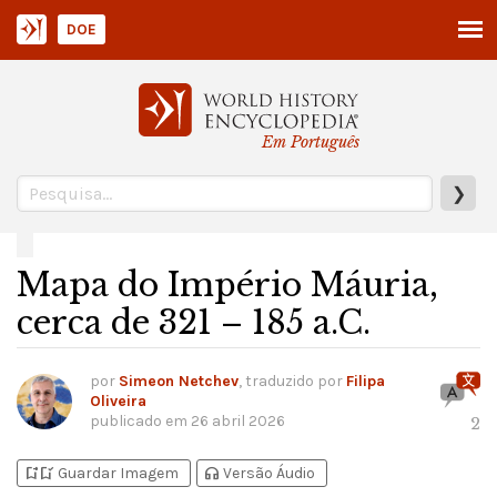
DOE
Em Português
❯
Mapa do Império Máuria,
cerca de 321 – 185 a.C.
por
Simeon Netchev
, traduzido por
Filipa
Oliveira
publicado em
26 abril 2026
2
bookmark_add
bookmark_added
headphones
Guardar Imagem
Versão Áudio