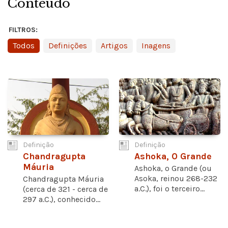
Conteúdo
FILTROS:
Todos
Definições
Artigos
Inagens
Definição
Definição
Chandragupta
Ashoka, O Grande
Máuria
Ashoka, o Grande (ou
Asoka, reinou 268-232
Chandragupta Máuria
a.C.), foi o terceiro...
(cerca de 321 - cerca de
297 a.C.), conhecido...