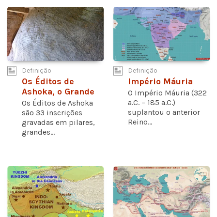
Definição
Definição
Os Éditos de
Império Máuria
Ashoka, o Grande
O Império Máuria (322
a.C. – 185 a.C.)
Os Éditos de Ashoka
suplantou o anterior
são 33 inscrições
Reino...
gravadas em pilares,
grandes...