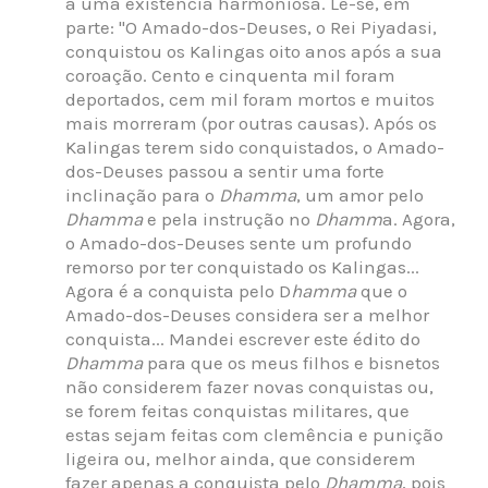
a uma existência harmoniosa. Lê-se, em
parte: "O Amado-dos-Deuses, o Rei Piyadasi,
conquistou os Kalingas oito anos após a sua
coroação. Cento e cinquenta mil foram
deportados, cem mil foram mortos e muitos
mais morreram (por outras causas). Após os
Kalingas terem sido conquistados, o Amado-
dos-Deuses passou a sentir uma forte
inclinação para o
Dhamma
, um amor pelo
Dhamma
e pela instrução no
Dhamm
a. Agora,
o Amado-dos-Deuses sente um profundo
remorso por ter conquistado os Kalingas...
Agora é a conquista pelo D
hamma
que o
Amado-dos-Deuses considera ser a melhor
conquista... Mandei escrever este édito do
Dhamma
para que os meus filhos e bisnetos
não considerem fazer novas conquistas ou,
se forem feitas conquistas militares, que
estas sejam feitas com clemência e punição
ligeira ou, melhor ainda, que considerem
fazer apenas a conquista pelo
Dhamma
, pois