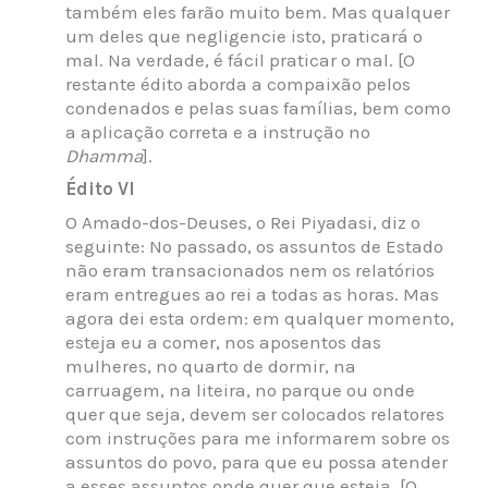
também eles farão muito bem. Mas qualquer
um deles que negligencie isto, praticará o
mal. Na verdade, é fácil praticar o mal. [O
restante édito aborda a compaixão pelos
condenados e pelas suas famílias, bem como
a aplicação correta e a instrução no
Dhamma
].
Édito VI
O Amado-dos-Deuses, o Rei Piyadasi, diz o
seguinte: No passado, os assuntos de Estado
não eram transacionados nem os relatórios
eram entregues ao rei a todas as horas. Mas
agora dei esta ordem: em qualquer momento,
esteja eu a comer, nos aposentos das
mulheres, no quarto de dormir, na
carruagem, na liteira, no parque ou onde
quer que seja, devem ser colocados relatores
com instruções para me informarem sobre os
assuntos do povo, para que eu possa atender
a esses assuntos onde quer que esteja. [O