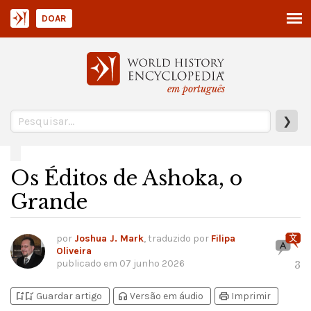
DOAR
em português
❯
Os Éditos de Ashoka, o
Grande
por
Joshua J. Mark
, traduzido por
Filipa
Oliveira
publicado em
07 junho 2026
3
bookmark_add
bookmark_added
headphones
print
Guardar artigo
Versão em áudio
Imprimir