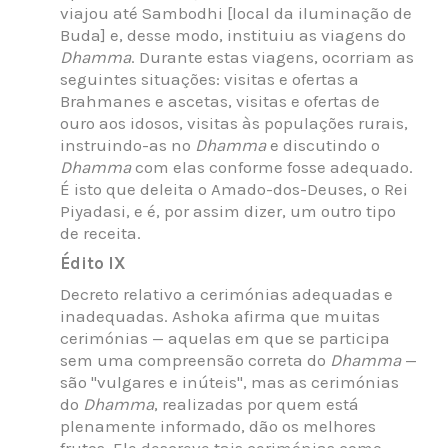
viajou até Sambodhi [local da iluminação de
Buda] e, desse modo, instituiu as viagens do
Dhamma
. Durante estas viagens, ocorriam as
seguintes situações: visitas e ofertas a
Brahmanes e ascetas, visitas e ofertas de
ouro aos idosos, visitas às populações rurais,
instruindo-as no
Dhamma
e discutindo o
Dhamma
com elas conforme fosse adequado.
É isto que deleita o Amado-dos-Deuses, o Rei
Piyadasi, e é, por assim dizer, um outro tipo
de receita.
Édito IX
Decreto relativo a cerimónias adequadas e
inadequadas. Ashoka afirma que muitas
cerimónias — aquelas em que se participa
sem uma compreensão correta do
Dhamma
—
são "vulgares e inúteis", mas as cerimónias
do
Dhamma
, realizadas por quem está
plenamente informado, dão os melhores
frutos. Ele descreve tais cerimónias como