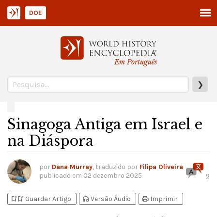
DOE
Em Português
❯
Sinagoga Antiga em Israel e
na Diáspora
por
Dana Murray
, traduzido por
Filipa Oliveira
publicado em
02 dezembro 2025
2
bookmark_add
bookmark_added
headphones
print
Guardar Artigo
Versão Áudio
Imprimir