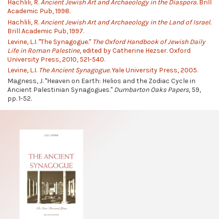
Hachlili, R.
Ancient Jewish Art and Archaeology in the Diaspora.
Brill
Academic Pub, 1998.
Hachlili, R.
Ancient Jewish Art and Archaeology in the Land of Israel.
Brill Academic Pub, 1997.
Levine, L.I. "The Synagogue."
The Oxford Handbook of Jewish Daily
Life in Roman Palestine
, edited by Catherine Hezser. Oxford
University Press, 2010, 521-540.
Levine, L.I.
The Ancient Synagogue.
Yale University Press, 2005.
Magness, J. "Heaven on Earth: Helios and the Zodiac Cycle in
Ancient Palestinian Synagogues."
Dumbarton Oaks Papers
, 59,
pp. 1-52.