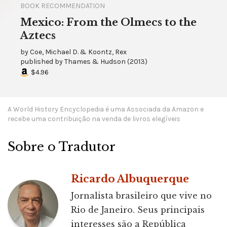
BOOK RECOMMENDATION
Mexico: From the Olmecs to the
Aztecs
by
Coe, Michael D. & Koontz, Rex
published by
Thames & Hudson
(
2013
)
$4.96
A World History Encyclopedia é uma Associada da Amazon e
recebe uma contribuição na venda de livros elegíveis
Sobre o Tradutor
Ricardo Albuquerque
Jornalista brasileiro que vive no
Rio de Janeiro. Seus principais
interesses são a República