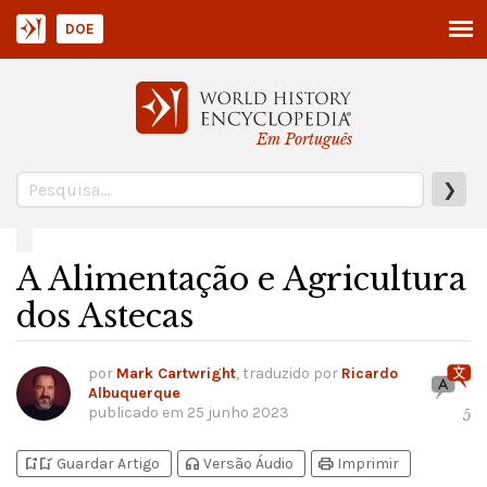
DOE
Em Português
❯
A Alimentação e Agricultura
dos Astecas
por
Mark Cartwright
, traduzido por
Ricardo
Albuquerque
publicado em
25 junho 2023
5
bookmark_add
bookmark_added
headphones
print
Guardar Artigo
Versão Áudio
Imprimir