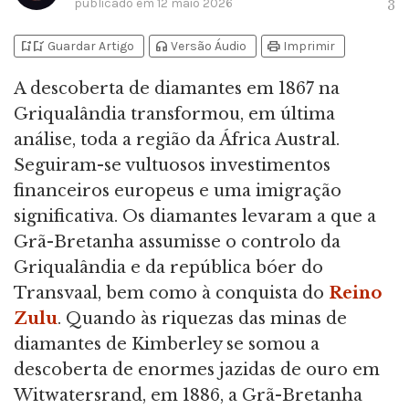
publicado em
12 maio 2026
3
bookmark_add
bookmark_added
headphones
print
Guardar Artigo
Versão Áudio
Imprimir
A descoberta de diamantes em 1867 na
Griqualândia transformou, em última
análise, toda a região da África Austral.
Seguiram-se vultuosos investimentos
financeiros europeus e uma imigração
significativa. Os diamantes levaram a que a
Grã-Bretanha assumisse o controlo da
Griqualândia e da república bóer do
Transvaal, bem como à conquista do
Reino
Zulu
. Quando às riquezas das minas de
diamantes de Kimberley se somou a
descoberta de enormes jazidas de ouro em
Witwatersrand, em 1886, a Grã-Bretanha