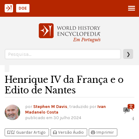
DOE
Em Português
❯
Henrique IV da França e o
Edito de Nantes
por
Stephen M Davis
, traduzido por
Ivan
Madanelo Costa
publicado em
30 julho 2024
4
bookmark_add
bookmark_added
headphones
print
Guardar Artigo
Versão Áudio
Imprimir