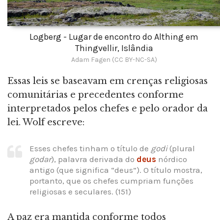
Logberg - Lugar de encontro do Althing em
Thingvellir, Islândia
Adam Fagen (CC BY-NC-SA)
Essas leis se baseavam em crenças religiosas
comunitárias e precedentes conforme
interpretados pelos chefes e pelo orador da
lei. Wolf escreve:
Esses chefes tinham o título de
godi
(plural
godar
), palavra derivada do
deus
nórdico
antigo (que significa “deus”). O título mostra,
portanto, que os chefes cumpriam funções
religiosas e seculares. (151)
A paz era mantida conforme todos