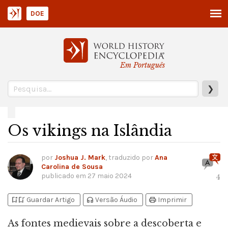
DOE
Em Português
❯
Os vikings na Islândia
por
Joshua J. Mark
, traduzido por
Ana
Carolina de Sousa
publicado em
27 maio 2024
4
bookmark_add
bookmark_added
headphones
print
Guardar Artigo
Versão Áudio
Imprimir
As fontes medievais sobre a descoberta e